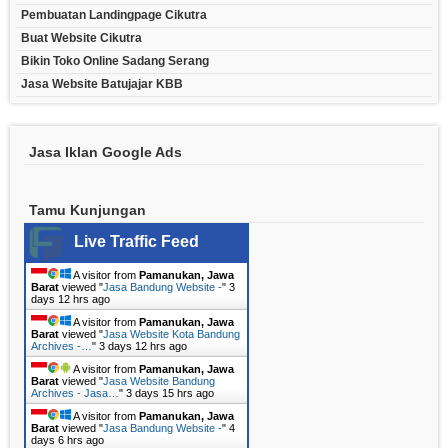
Pembuatan Landingpage Cikutra
Buat Website Cikutra
Bikin Toko Online Sadang Serang
Jasa Website Batujajar KBB
Jasa Iklan Google Ads
Tamu Kunjungan
Live Traffic Feed
A visitor from
Pamanukan, Jawa
Barat
viewed "
Jasa Bandung Website -
"
3
days 12 hrs ago
A visitor from
Pamanukan, Jawa
Barat
viewed "
Jasa Website Kota Bandung
Archives -…
"
3 days 12 hrs ago
A visitor from
Pamanukan, Jawa
Barat
viewed "
Jasa Website Bandung
Archives - Jasa…
"
3 days 15 hrs ago
A visitor from
Pamanukan, Jawa
Barat
viewed "
Jasa Bandung Website -
"
4
days 6 hrs ago