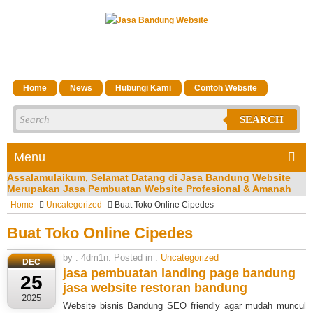
Home
News
Hubungi Kami
Contoh Website
SEARCH
Menu
Assalamulaikum, Selamat Datang di Jasa Bandung Website
Merupakan Jasa Pembuatan Website Profesional & Amanah
Terpercaya di Kota Bandung Silakan Bisa menghubungi CS
Home
Uncategorized
Buat Toko Online Cipedes
Kami di No Hp/Wa: 081323023200
Buat Toko Online Cipedes
by : 4dm1n. Posted in :
Uncategorized
DEC
jasa pembuatan landing page bandung
25
jasa website restoran bandung
2025
Website bisnis Bandung SEO friendly agar mudah muncul