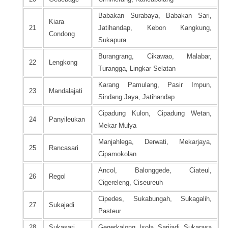
Babakan Surabaya, Babakan Sari,
Kiara
21
Jatihandap, Kebon Kangkung,
Condong
Sukapura
Burangrang, Cikawao, Malabar,
22
Lengkong
Turangga, Lingkar Selatan
Karang Pamulang, Pasir Impun,
23
Mandalajati
Sindang Jaya, Jatihandap
Cipadung Kulon, Cipadung Wetan,
24
Panyileukan
Mekar Mulya
Manjahlega, Derwati, Mekarjaya,
25
Rancasari
Cipamokolan
Ancol, Balonggede, Ciateul,
26
Regol
Cigereleng, Ciseureuh
Cipedes, Sukabungah, Sukagalih,
27
Sukajadi
Pasteur
28
Sukasari
Gegerkalong, Isola, Sarijadi, Sukarasa