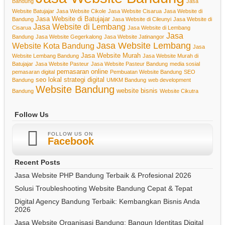
Bandung
Jasa
Website Batujajar
Jasa Website Cikole
Jasa Website Cisarua
Jasa Website di
Jasa Website di Batujajar
Bandung
Jasa Website di Cileunyi
Jasa Website di
Jasa Website di Lembang
Cisarua
Jasa Website di Lembang
Jasa
Bandung
Jasa Website Gegerkalong
Jasa Website Jatinangor
Jasa Website Lembang
Website Kota Bandung
Jasa
Jasa Website Murah
Website Lembang Bandung
Jasa Website Murah di
Batujajar
Jasa Website Pasteur
Jasa Website Pasteur Bandung
media sosial
pemasaran online
pemasaran digital
Pembuatan Website Bandung
SEO
seo lokal
strategi digital
Bandung
UMKM Bandung
web development
Website Bandung
website bisnis
Bandung
Website Cikutra
Follow Us
FOLLOW US ON
Facebook
Recent Posts
Jasa Website PHP Bandung Terbaik & Profesional 2026
Solusi Troubleshooting Website Bandung Cepat & Tepat
Digital Agency Bandung Terbaik: Kembangkan Bisnis Anda
2026
Jasa Website Organisasi Bandung: Bangun Identitas Digital