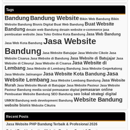
Tags
Bandung
Bandung Website
Bikin Web Bandung
Bikin
Buat Website
Website Bandung
Bisnis Digital
Buat Web Bandung
Bandung
desain web Bandung
desain website
e-commerce
jasa
Jasa Web Bandung
pembuatan website
Jasa Toko Online Kota Bandung
Jasa Website
Jasa Web Kota Bandung
Bandung
Jasa Website Batujajar
Jasa Website Cikole
Jasa
Jasa Website di Batujajar
Website Cisarua
Jasa Website di Bandung
Jasa
Jasa Website di
Website di Cileunyi
Jasa Website di Cisarua
Lembang
Jasa Website di Lembang Bandung
Jasa Website Gegerkalong
Jasa
Jasa Website Kota Bandung
Jasa Website Jatinangor
Website Lembang
Jasa Website
Jasa Website Lembang Bandung
Murah
Jasa Website Murah di Batujajar
Jasa Website Pasteur
Jasa Website
pemasaran online
Pasteur Bandung
media sosial
pemasaran digital
seo lokal
strategi digital
Pembuatan Website Bandung
SEO Bandung
Website Bandung
UMKM Bandung
web development Bandung
website bisnis
Website Cikutra
Recent Posts
Jasa Website PHP Bandung Terbaik & Profesional 2026