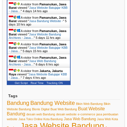
A visitor from
Pamanukan, Jawa
Barat
viewed "
Jasa Website Batujajar KBB
- Jasa…
"
4 days 14 hrs ago
A visitor from
Pamanukan, Jawa
Barat
viewed "
Jasa Bandung Website -
"
5
days 10 hrs ago
A visitor from
Pamanukan, Jawa
Barat
viewed "
Jasa Website Bandung
Archives - Jasa…
"
5 days 11 hrs ago
A visitor from
Pamanukan, Jawa
Barat
viewed "
Jasa Website Batujajar KBB
- Jasa…
"
5 days 15 hrs ago
A visitor from
Pamanukan, Jawa
Barat
viewed "
Jasa Web Bandung
Archives - Jasa…
"
6 days 6 hrs ago
A visitor from
Jakarta, Jakarta
Raya
viewed "
Jasa Website Batujajar KBB
- Jasa…
"
7 days 4 hrs ago
Get Script
Real Time
Tracking ON
Tags
Bandung
Bandung Website
Bikin Web Bandung
Bikin
Buat Website
Website Bandung
Bisnis Digital
Buat Web Bandung
Bandung
desain web Bandung
desain website
e-commerce
jasa pembuatan
Jasa Web Bandung
website
Jasa Toko Online Kota Bandung
Jasa Web Kota
Jasa Website Bandung