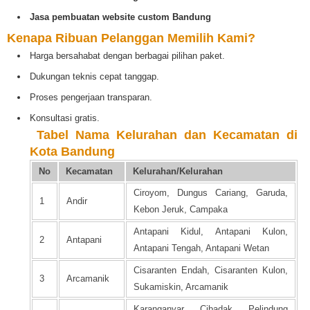
Jasa pembuatan website custom Bandung
Kenapa Ribuan Pelanggan Memilih Kami?
Harga bersahabat dengan berbagai pilihan paket.
Dukungan teknis cepat tanggap.
Proses pengerjaan transparan.
Konsultasi gratis.
️
Tabel Nama Kelurahan dan Kecamatan di
Kota Bandung
No
Kecamatan
Kelurahan/Kelurahan
Ciroyom, Dungus Cariang, Garuda,
1
Andir
Kebon Jeruk, Campaka
Antapani Kidul, Antapani Kulon,
2
Antapani
Antapani Tengah, Antapani Wetan
Cisaranten Endah, Cisaranten Kulon,
3
Arcamanik
Sukamiskin, Arcamanik
Karanganyar, Cibadak, Pelindung