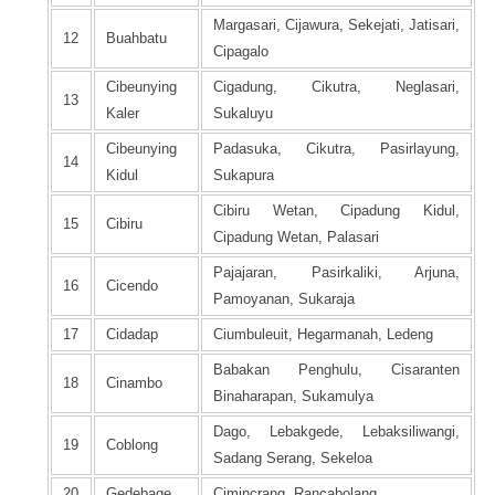
Margasari, Cijawura, Sekejati, Jatisari,
12
Buahbatu
Cipagalo
Cibeunying
Cigadung, Cikutra, Neglasari,
13
Kaler
Sukaluyu
Cibeunying
Padasuka, Cikutra, Pasirlayung,
14
Kidul
Sukapura
Cibiru Wetan, Cipadung Kidul,
15
Cibiru
Cipadung Wetan, Palasari
Pajajaran, Pasirkaliki, Arjuna,
16
Cicendo
Pamoyanan, Sukaraja
17
Cidadap
Ciumbuleuit, Hegarmanah, Ledeng
Babakan Penghulu, Cisaranten
18
Cinambo
Binaharapan, Sukamulya
Dago, Lebakgede, Lebaksiliwangi,
19
Coblong
Sadang Serang, Sekeloa
20
Gedebage
Cimincrang, Rancabolang