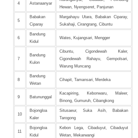
4
Astanaanyar
Hewan, Nyengseret, Panjunan
Babakan
Margahayu Utara, Babakan Ciparay,
5
Ciparay
Sukahaji, Cirangrang, Cibuntu
Bandung
6
Wates, Kujangsari, Mengger
Kidul
Cibuntu, Cigondewah Kaler,
Bandung
7
Cigondewah Rahayu, Gempolsari,
Kulon
Warung Muncang
Bandung
8
Cihapit, Tamansari, Merdeka
Wetan
Kacapiring, Kebonwaru, Maleer,
9
Batununggal
Binong, Gumuruh, Cibangkong
Bojongloa
Situsaeur, Suka Asih, Babakan
10
Kaler
Tarogong
Bojongloa
Kebon Lega, Cibaduyut, Cibaduyut
11
Kidul
Wetan, Mekarwangi