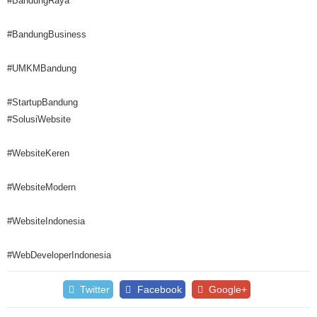
#BandungRaya
#BandungBusiness
#UMKMBandung
#StartupBandung
#SolusiWebsite
#WebsiteKeren
#WebsiteModern
#WebsiteIndonesia
#WebDeveloperIndonesia
Twitter
Facebook
Google+