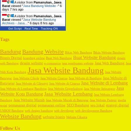
A visitor from
Pamanukan, Jawa
Barat
viewed "
Jasa Bandung Website -
"
6
days 7 hrs ago
A visitor from
Pamanukan, Jawa
Barat
viewed "
Jasa Website Bandung
Archives - Jasa…
"
6 days 8 hrs ago
Get Script
Real Time
Tracking ON
Tags
Bandung
Bandung Website
Bikin Web Bandung
Bikin Website Bandung
Buat Website Bandung
Bisnis Digital
branding online
Buat Web Bandung
desain
desain website
Jasa Web Bandung
web Bandung
e-commerce
jasa pembuatan website
Jasa
Jasa Website Bandung
Web Kota Bandung
Jasa Website
Jasa Website di
Batujajar
Jasa Website Cikole
Jasa Website Cisarua
Jasa Website di Bandung
Jasa Website di Lembang
Batujajar
Jasa Website di Cileunyi
Jasa Website di Cisarua
Jasa
Jasa Website di Lembang Bandung
Jasa Website Gegerkalong
Jasa Website Jatinangor
Jasa Website Lembang
Website Kota Bandung
Jasa Website Lembang
Jasa Website Murah
Bandung
Jasa Website Murah di Batujajar
Jasa Website Pasteur
media
pemasaran digital
pemasaran online
SEO Bandung
seo lokal
strategi digital
sosial
UMKM Bandung
web design bandung
web developer
web development Bandung
Website Bandung
website bisnis
Website Cikutra
Follow Us