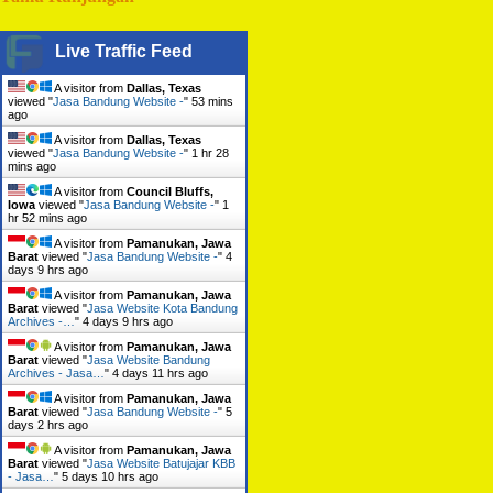
Live Traffic Feed
A visitor from
Dallas, Texas
viewed "
Jasa Bandung Website -
"
53 mins
ago
A visitor from
Dallas, Texas
viewed "
Jasa Bandung Website -
"
1 hr 28
mins ago
A visitor from
Council Bluffs,
Iowa
viewed "
Jasa Bandung Website -
"
1
hr 52 mins ago
A visitor from
Pamanukan, Jawa
Barat
viewed "
Jasa Bandung Website -
"
4
days 9 hrs ago
A visitor from
Pamanukan, Jawa
Barat
viewed "
Jasa Website Kota Bandung
Archives -…
"
4 days 9 hrs ago
A visitor from
Pamanukan, Jawa
Barat
viewed "
Jasa Website Bandung
Archives - Jasa…
"
4 days 11 hrs ago
A visitor from
Pamanukan, Jawa
Barat
viewed "
Jasa Bandung Website -
"
5
days 2 hrs ago
A visitor from
Pamanukan, Jawa
Barat
viewed "
Jasa Website Batujajar KBB
- Jasa…
"
5 days 10 hrs ago