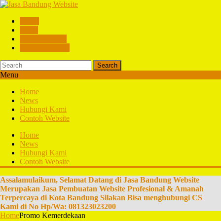
Home
News
Hubungi Kami
Contoh Website
Search
Menu
Home
News
Hubungi Kami
Contoh Website
Home
News
Hubungi Kami
Contoh Website
Assalamulaikum, Selamat Datang di Jasa Bandung Website
Merupakan Jasa Pembuatan Website Profesional & Amanah
Terpercaya di Kota Bandung Silakan Bisa menghubungi CS
Kami di No Hp/Wa: 081323023200
Home
Promo Kemerdekaan