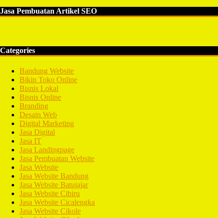
Jasa Pembuatan Artikel SEO
Categories
Bandung Website
Bikin Toko Online
Bisnis Lokal
Bisnis Online
Branding
Desain Web
Digital Marketing
Jasa Digital
Jasa IT
Jasa Landingpage
Jasa Pembuatan Website
Jasa Website
Jasa Website Bandung
Jasa Website Batujajar
Jasa Website Cibiru
Jasa Website Cicalengka
Jasa Website Cikole