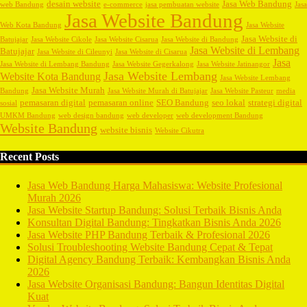
desain website
Jasa Web Bandung
web Bandung
e-commerce
jasa pembuatan website
Jasa
Jasa Website Bandung
Web Kota Bandung
Jasa Website
Jasa Website di
Batujajar
Jasa Website Cikole
Jasa Website Cisarua
Jasa Website di Bandung
Jasa Website di Lembang
Batujajar
Jasa Website di Cileunyi
Jasa Website di Cisarua
Jasa
Jasa Website di Lembang Bandung
Jasa Website Gegerkalong
Jasa Website Jatinangor
Jasa Website Lembang
Website Kota Bandung
Jasa Website Lembang
Jasa Website Murah
Bandung
Jasa Website Murah di Batujajar
Jasa Website Pasteur
media
pemasaran digital
pemasaran online
SEO Bandung
seo lokal
strategi digital
sosial
UMKM Bandung
web design bandung
web developer
web development Bandung
Website Bandung
website bisnis
Website Cikutra
Recent Posts
Jasa Web Bandung Harga Mahasiswa: Website Profesional
Murah 2026
Jasa Website Startup Bandung: Solusi Terbaik Bisnis Anda
Konsultan Digital Bandung: Tingkatkan Bisnis Anda 2026
Jasa Website PHP Bandung Terbaik & Profesional 2026
Solusi Troubleshooting Website Bandung Cepat & Tepat
Digital Agency Bandung Terbaik: Kembangkan Bisnis Anda
2026
Jasa Website Organisasi Bandung: Bangun Identitas Digital
Kuat