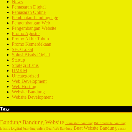
News
Pemasaran Digital
Pemasaran Online
Pembuatan Landingpage
Pengembangan Web
Pengembangan Website
Promo Agustus
Promo Akhir Tahun
Promo Kemerdekaan
SEO Lokal
Solusi Bisnis Digital
Startup
Strategi Bisnis
UMKM
Uncategorized
Web Development
Web Hosting
Website Bandung
Website Development
Tags
Bandung
Bandung Website
Bikin Web Bandung
Bikin Website Bandung
Buat Website Bandung
Bisnis Digital
branding online
Buat Web Bandung
desain