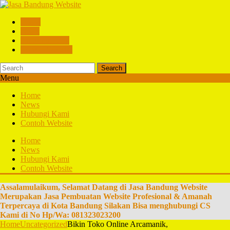
Home
News
Hubungi Kami
Contoh Website
Search
Menu
Home
News
Hubungi Kami
Contoh Website
Home
News
Hubungi Kami
Contoh Website
Assalamulaikum, Selamat Datang di Jasa Bandung Website
Merupakan Jasa Pembuatan Website Profesional & Amanah
Terpercaya di Kota Bandung Silakan Bisa menghubungi CS
Kami di No Hp/Wa: 081323023200
Home
Uncategorized
Bikin Toko Online Arcamanik,