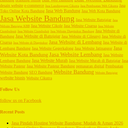
desain website
e-commerce
Jasa
Jasa Landingpage Cikutra
Jasa Pembuatan Web Cikutra
Jasa Web Bandung
Toko Online Kota Bandung
Jasa Web Kota Bandung
Jasa Website Bandung
Jasa Website Batujajar
Jasa
Jasa Website Cikole
Jasa Website Cisarua
Website Batujajar KBB
Jasa Website
Jasa Website di
Ciumbuleuit
Jasa Website Ciumbuluit
Jasa Website Diaptiukur Bandung
Jasa Website di Batujajar
Bandung
Jasa Website di Cileunyi
Jasa Website di
Jasa Website di Lembang
Cisarua
Jasa Website di
Jasa Website di Diaptiukur
Jasa
Lembang Bandung
Jasa Website Gegerkalong
Jasa Website Jatinangor
Jasa Website Lembang
Website Kota Bandung
Jasa Website
Jasa Website Murah
Lembang Bandung
Jasa Website Murah di Batujajar
Jasa
Website Pasteur
Jasa Website Pasteur Bandung
pemasaran digital
Pembuatan
Website Bandung
Website Bandung
SEO Bandung
Website Batujajar
website bisnis
Website Cikutra
Follow Us
follow us on
Facebook
Recent Posts
Jasa Pindah Hosting Website Bandung: Mudah & Aman 2026