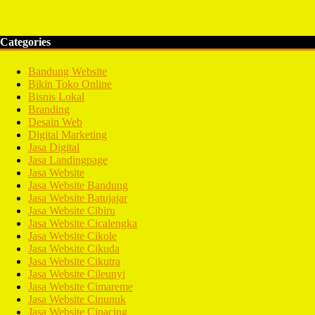
Categories
Bandung Website
Bikin Toko Online
Bisnis Lokal
Branding
Desain Web
Digital Marketing
Jasa Digital
Jasa Landingpage
Jasa Website
Jasa Website Bandung
Jasa Website Batujajar
Jasa Website Cibiru
Jasa Website Cicalengka
Jasa Website Cikole
Jasa Website Cikuda
Jasa Website Cikutra
Jasa Website Cileunyi
Jasa Website Cimareme
Jasa Website Cinunuk
Jasa Website Cipacing