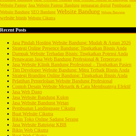
Website Pasteur
Jasa Website Pasteur Bandung
pemasaran digital
Pembuatan
Website Bandung
Website Bandung
SEO Bandung
Website Batujajar
website bisnis
Website Cikutra
Recent Posts
Jasa Pindah Hosting Website Bandung: Mudah & Aman 2026
Strategi Online Presence Bandung: Tingkatkan Bisnis Anda
Dampak Website Terhadap Bisnis: Tingkatkan Potensi Anda
Penawaran Jasa Web Bandung Profesional & Terpercaya
Jasa Website Klinik Bandung Profesional – Tingkatkan Pasien
Tim Developer Website Bandung: Mitra Terbaik Bisnis Anda
Strategi Branding Online Bandung: Tingkatkan Bisnis Anda
Pelatihan Pengelolaan Website Bandung Profesional
Contoh Desain Website Menarik & Cara Membuatnya Efektif
Jasa Web Dago
Jasa Website Bandung Kulon
Jasa Website Bandung Wetan
Pembuatan Landingpage Cikutra
Buat Website Cikutra
Bikin Toko Online Sadang Serang
Jasa Website Batujajar KBB
Bikin Web Cikutra
Buat Web Cikutra