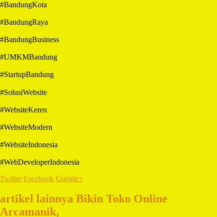
#BandungKota
#BandungRaya
#BandungBusiness
#UMKMBandung
#StartupBandung
#SolusiWebsite
#WebsiteKeren
#WebsiteModern
#WebsiteIndonesia
#WebDeveloperIndonesia
Twitter
Facebook
Google+
artikel lainnya Bikin Toko Online
Arcamanik,