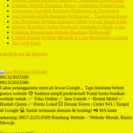
Strategi Online Presence Bandung: Tingkatkan Bisnis Anda
Dampak Website Terhadap Bisnis: Tingkatkan Potensi Anda
Penawaran Jasa Web Bandung Profesional & Terpercaya
Jasa Website Klinik Bandung Profesional – Tingkatkan Pasien
Tim Developer Website Bandung: Mitra Terbaik Bisnis Anda
Strategi Branding Online Bandung: Tingkatkan Bisnis Anda
Pelatihan Pengelolaan Website Bandung Profesional
Contoh Desain Website Menarik & Cara Membuatnya Efektif
Jasa Web Dago
ORDER KLIK DISINI
081323023200
081323023200
Calon pelangganmu mencari lewat Google... Tapi bisnismu belum
punya website 😞 Saatnya tampil profesional! Kami bantu buatkan
website untuk: ✅ Toko Online ✅ Jasa Umroh ✅ Rental Mobil ✅
Rumah Quran ✅ Bisnis Lokal 💥 Desain Keren | Order WA | Tampil
di Google 💻 Sudah termasuk domain & hosting! 📲 WA kami
sekarang: 0857-2225-0509 Bandung Website – Website Murah, Bisnis
Mewah.