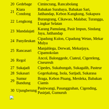
20
Gedebage
Cimincrang, Rancabolang
Kiara
Babakan Surabaya, Babakan Sari,
21
Condong
Jatihandap, Kebon Kangkung, Sukapura
Burangrang, Cikawao, Malabar, Turangga,
22
Lengkong
Lingkar Selatan
Karang Pamulang, Pasir Impun, Sindang
23
Mandalajati
Jaya, Jatihandap
Cipadung Kulon, Cipadung Wetan, Mekar
24
Panyileukan
Mulya
Manjahlega, Derwati, Mekarjaya,
25
Rancasari
Cipamokolan
Ancol, Balonggede, Ciateul, Cigereleng,
26
Regol
Ciseureuh
27
Sukajadi
Cipedes, Sukabungah, Sukagalih, Pasteur
28
Sukasari
Gegerkalong, Isola, Sarijadi, Sukarasa
Sumur
Braga, Kebon Pisang, Merdeka, Babakan
29
Bandung
Ciamis
Pasirwangi, Pasanggrahan, Cigending,
30
Ujungberung
Pasirjati, Gumuruh