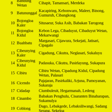
Bandung
8
Cihapit, Tamansari, Merdeka
Wetan
Kacapiring, Kebonwaru, Maleer, Binong,
9
Batununggal
Gumuruh, Cibangkong
Bojongloa
10
Situsaeur, Suka Asih, Babakan Tarogong
Kaler
Bojongloa
Kebon Lega, Cibaduyut, Cibaduyut Wetan,
11
Kidul
Mekarwangi
Margasari, Cijawura, Sekejati, Jatisari,
12
Buahbatu
Cipagalo
Cibeunying
13
Cigadung, Cikutra, Neglasari, Sukaluyu
Kaler
Cibeunying
14
Padasuka, Cikutra, Pasirlayung, Sukapura
Kidul
Cibiru Wetan, Cipadung Kidul, Cipadung
15
Cibiru
Wetan, Palasari
Pajajaran, Pasirkaliki, Arjuna, Pamoyanan,
16
Cicendo
Sukaraja
17
Cidadap
Ciumbuleuit, Hegarmanah, Ledeng
Babakan Penghulu, Cisaranten Binaharapan,
18
Cinambo
Sukamulya
Dago, Lebakgede, Lebaksiliwangi, Sadang
19
Coblong
Serang, Sekeloa