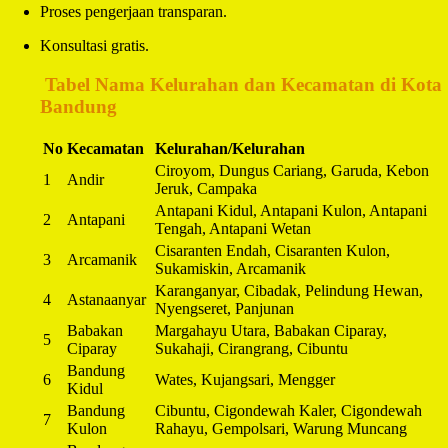
Proses pengerjaan transparan.
Konsultasi gratis.
️
Tabel Nama Kelurahan dan Kecamatan di Kota
Bandung
No
Kecamatan
Kelurahan/Kelurahan
Ciroyom, Dungus Cariang, Garuda, Kebon
1
Andir
Jeruk, Campaka
Antapani Kidul, Antapani Kulon, Antapani
2
Antapani
Tengah, Antapani Wetan
Cisaranten Endah, Cisaranten Kulon,
3
Arcamanik
Sukamiskin, Arcamanik
Karanganyar, Cibadak, Pelindung Hewan,
4
Astanaanyar
Nyengseret, Panjunan
Babakan
Margahayu Utara, Babakan Ciparay,
5
Ciparay
Sukahaji, Cirangrang, Cibuntu
Bandung
6
Wates, Kujangsari, Mengger
Kidul
Bandung
Cibuntu, Cigondewah Kaler, Cigondewah
7
Kulon
Rahayu, Gempolsari, Warung Muncang