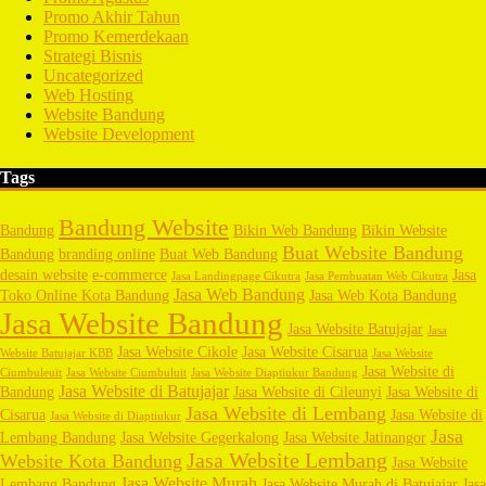
Promo Akhir Tahun
Promo Kemerdekaan
Strategi Bisnis
Uncategorized
Web Hosting
Website Bandung
Website Development
Tags
Bandung Website
Bandung
Bikin Web Bandung
Bikin Website
Buat Website Bandung
Bandung
branding online
Buat Web Bandung
desain website
e-commerce
Jasa
Jasa Landingpage Cikutra
Jasa Pembuatan Web Cikutra
Jasa Web Bandung
Toko Online Kota Bandung
Jasa Web Kota Bandung
Jasa Website Bandung
Jasa Website Batujajar
Jasa
Jasa Website Cikole
Jasa Website Cisarua
Website Batujajar KBB
Jasa Website
Jasa Website di
Ciumbuleuit
Jasa Website Ciumbuluit
Jasa Website Diaptiukur Bandung
Jasa Website di Batujajar
Bandung
Jasa Website di Cileunyi
Jasa Website di
Jasa Website di Lembang
Cisarua
Jasa Website di
Jasa Website di Diaptiukur
Jasa
Lembang Bandung
Jasa Website Gegerkalong
Jasa Website Jatinangor
Jasa Website Lembang
Website Kota Bandung
Jasa Website
Jasa Website Murah
Lembang Bandung
Jasa Website Murah di Batujajar
Jasa