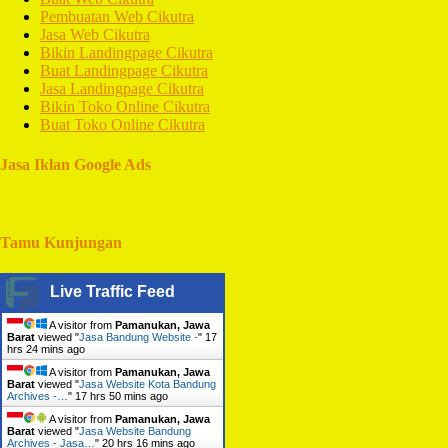
Pembuatan Web Cikutra
Jasa Web Cikutra
Bikin Landingpage Cikutra
Buat Landingpage Cikutra
Jasa Landingpage Cikutra
Bikin Toko Online Cikutra
Buat Toko Online Cikutra
Jasa Iklan Google Ads
Tamu Kunjungan
Live Traffic Feed
A visitor from
Pamanukan, Jawa
Barat
viewed "
Jasa Bandung Website -
"
17
hrs 24 mins ago
A visitor from
Pamanukan, Jawa
Barat
viewed "
Jasa Website Kota Bandung
Archives -…
"
17 hrs 50 mins ago
A visitor from
Pamanukan, Jawa
Barat
viewed "
Jasa Website Bandung
Archives - Jasa…
"
20 hrs 16 mins ago