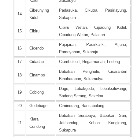
Kaler
Sukaluyu
Cibeunying
Padasuka, Cikutra, Pasirlayung,
14
Kidul
Sukapura
Cibiru Wetan, Cipadung Kidul,
15
Cibiru
Cipadung Wetan, Palasari
Pajajaran, Pasirkaliki, Arjuna,
16
Cicendo
Pamoyanan, Sukaraja
17
Cidadap
Ciumbuleuit, Hegarmanah, Ledeng
Babakan Penghulu, Cisaranten
18
Cinambo
Binaharapan, Sukamulya
Dago, Lebakgede, Lebaksiliwangi,
19
Coblong
Sadang Serang, Sekeloa
20
Gedebage
Cimincrang, Rancabolang
Babakan Surabaya, Babakan Sari,
Kiara
21
Jatihandap, Kebon Kangkung,
Condong
Sukapura