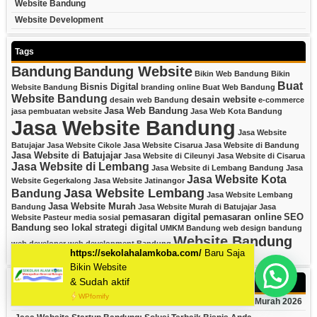
Website Bandung
Website Development
Tags
Bandung
Bandung Website
Bikin Web Bandung
Bikin
Buat
Bisnis Digital
Website Bandung
branding online
Buat Web Bandung
Website Bandung
desain website
desain web Bandung
e-commerce
Jasa Web Bandung
jasa pembuatan website
Jasa Web Kota Bandung
Jasa Website Bandung
Jasa Website
Batujajar
Jasa Website Cikole
Jasa Website Cisarua
Jasa Website di Bandung
Jasa Website di Batujajar
Jasa Website di Cileunyi
Jasa Website di Cisarua
Jasa Website di Lembang
Jasa Website di Lembang Bandung
Jasa
Jasa Website Kota
Website Gegerkalong
Jasa Website Jatinangor
Jasa Website Lembang
Bandung
Jasa Website Lembang
Jasa Website Murah
Bandung
Jasa Website Murah di Batujajar
Jasa
pemasaran digital
pemasaran online
SEO
Website Pasteur
media sosial
Bandung
seo lokal
strategi digital
UMKM Bandung
web design bandung
Website Bandung
web developer
web development Bandung
website bisnis
Website Cikutra
Mau Bikin Website Apa Kak?
Recent Posts
Jasa Web Bandung Harga Mahasiswa: Website Profesional Murah 2026