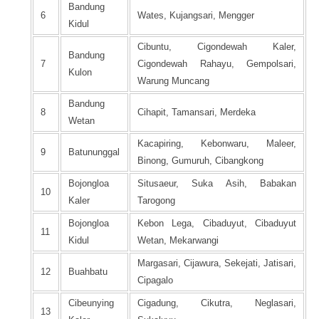
Bandung
6
Wates, Kujangsari, Mengger
Kidul
Cibuntu, Cigondewah Kaler,
Bandung
7
Cigondewah Rahayu, Gempolsari,
Kulon
Warung Muncang
Bandung
8
Cihapit, Tamansari, Merdeka
Wetan
Kacapiring, Kebonwaru, Maleer,
9
Batununggal
Binong, Gumuruh, Cibangkong
Bojongloa
Situsaeur, Suka Asih, Babakan
10
Kaler
Tarogong
Bojongloa
Kebon Lega, Cibaduyut, Cibaduyut
11
Kidul
Wetan, Mekarwangi
Margasari, Cijawura, Sekejati, Jatisari,
12
Buahbatu
Cipagalo
Cibeunying
Cigadung, Cikutra, Neglasari,
13