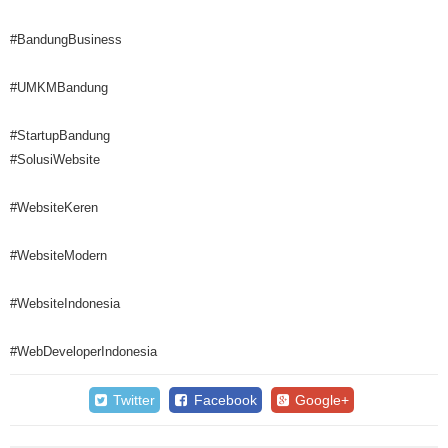
#BandungBusiness
#UMKMBandung
#StartupBandung
#SolusiWebsite
#WebsiteKeren
#WebsiteModern
#WebsiteIndonesia
#WebDeveloperIndonesia
Twitter
Facebook
Google+