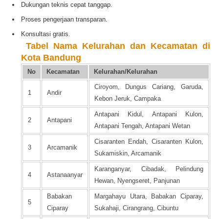
Dukungan teknis cepat tanggap.
Proses pengerjaan transparan.
Konsultasi gratis.
️
Tabel Nama Kelurahan dan Kecamatan di
Kota Bandung
No
Kecamatan
Kelurahan/Kelurahan
Ciroyom, Dungus Cariang, Garuda,
1
Andir
Kebon Jeruk, Campaka
Antapani Kidul, Antapani Kulon,
2
Antapani
Antapani Tengah, Antapani Wetan
Cisaranten Endah, Cisaranten Kulon,
3
Arcamanik
Sukamiskin, Arcamanik
Karanganyar, Cibadak, Pelindung
4
Astanaanyar
Hewan, Nyengseret, Panjunan
Babakan
Margahayu Utara, Babakan Ciparay,
5
Ciparay
Sukahaji, Cirangrang, Cibuntu