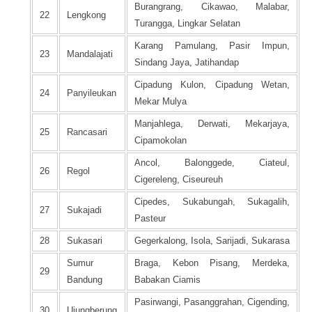
Burangrang, Cikawao, Malabar,
22
Lengkong
Turangga, Lingkar Selatan
Karang Pamulang, Pasir Impun,
23
Mandalajati
Sindang Jaya, Jatihandap
Cipadung Kulon, Cipadung Wetan,
24
Panyileukan
Mekar Mulya
Manjahlega, Derwati, Mekarjaya,
25
Rancasari
Cipamokolan
Ancol, Balonggede, Ciateul,
26
Regol
Cigereleng, Ciseureuh
Cipedes, Sukabungah, Sukagalih,
27
Sukajadi
Pasteur
28
Sukasari
Gegerkalong, Isola, Sarijadi, Sukarasa
Sumur
Braga, Kebon Pisang, Merdeka,
29
Bandung
Babakan Ciamis
Pasirwangi, Pasanggrahan, Cigending,
30
Ujungberung