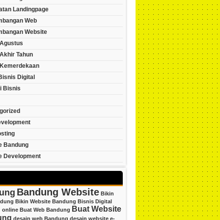
tan Landingpage
mbangan Web
bangan Website
Agustus
Akhir Tahun
 Kemerdekaan
Bisnis Digital
i Bisnis
gorized
velopment
sting
e Bandung
e Development
Bandung Website
ung
Bikin
ndung
Bikin Website Bandung
Bisnis Digital
Buat Website
 online
Buat Web Bandung
ung
desain web Bandung
desain website
e-