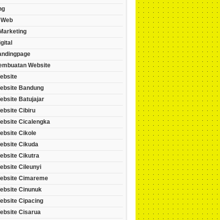
ng
 Web
 Marketing
gital
andingpage
embuatan Website
ebsite
ebsite Bandung
bsite Batujajar
bsite Cibiru
ebsite Cicalengka
ebsite Cikole
ebsite Cikuda
ebsite Cikutra
bsite Cileunyi
ebsite Cimareme
ebsite Cinunuk
ebsite Cipacing
ebsite Cisarua