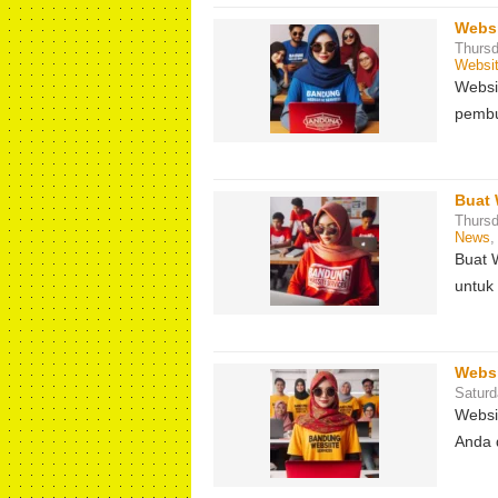
Webs
Thursd
Websi
Websi
pembu
Buat 
Thursd
News
Buat 
untuk
Webs
Saturd
Websi
Anda 