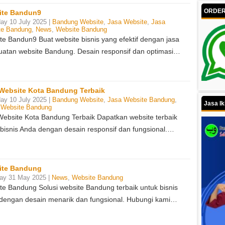
ORDER 
ite Bandun9
ay 10 July 2025 |
Bandung Website
,
Jasa Website
,
Jasa
te Bandung
,
News
,
Website Bandung
te Bandun9 Buat website bisnis yang efektif dengan jasa
atan website Bandung. Desain responsif dan optimasi…
Website Kota Bandung Terbaik
ay 10 July 2025 |
Bandung Website
,
Jasa Website Bandung
,
Jasa Ik
,
Website Bandung
Website Kota Bandung Terbaik Dapatkan website terbaik
 bisnis Anda dengan desain responsif dan fungsional.…
ite Bandung
ay 31 May 2025 |
News
,
Website Bandung
te Bandung Solusi website Bandung terbaik untuk bisnis
dengan desain menarik dan fungsional. Hubungi kami…