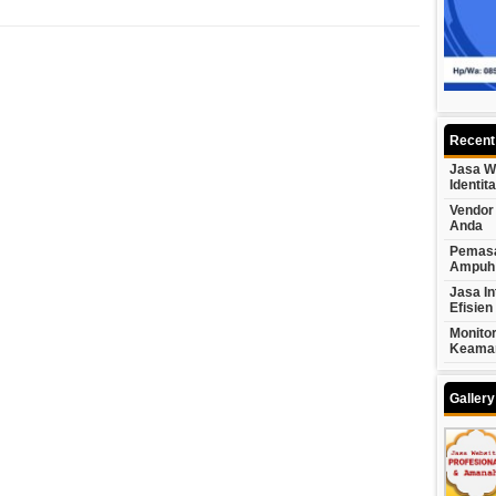
Recent
Jasa W
Identit
Vendor 
Anda
Pemasa
Ampuh
Jasa In
Efisien
Monito
Keama
Galler