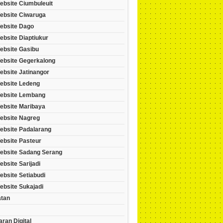
ebsite Ciumbuleuit
ebsite Ciwaruga
ebsite Dago
bsite Diaptiukur
ebsite Gasibu
ebsite Gegerkalong
ebsite Jatinangor
ebsite Ledeng
ebsite Lembang
ebsite Maribaya
ebsite Nagreg
ebsite Padalarang
ebsite Pasteur
ebsite Sadang Serang
bsite Sarijadi
bsite Setiabudi
ebsite Sukajadi
tan
ran Digital