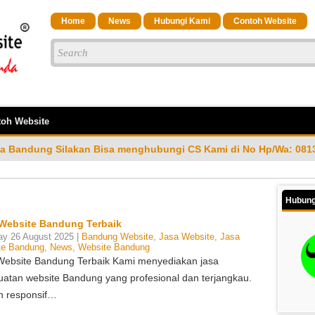
Home
News
Hubungi Kami
Contoh Website
oh Website
isa menghubungi CS Kami di No Hp/Wa: 081323023200
As
Hubung
Website Bandung Terbaik
y 26 August 2025 |
Bandung Website
,
Jasa Website
,
Jasa
te Bandung
,
News
,
Website Bandung
Website Bandung Terbaik Kami menyediakan jasa
atan website Bandung yang profesional dan terjangkau.
n responsif…