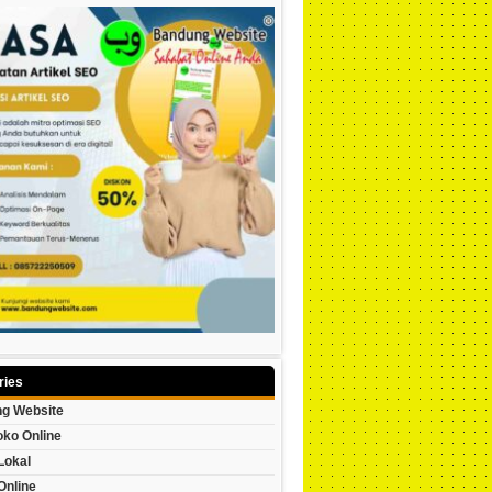
ries
g Website
oko Online
Lokal
Online