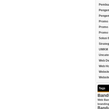
Pembua
Penge
Pengem
Promo 
Promo 
Promo
Solusi 
Strateg
UMKM
Uncate
Web De
Web Ho
Websit
Websit
Tags
Band
Web Ba
branding
Band