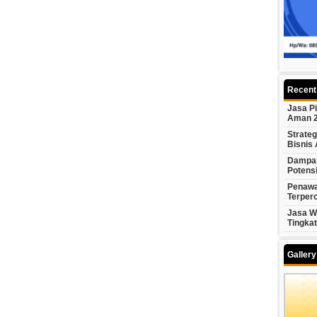
Recent
Jasa P
Aman 
Strateg
Bisnis
Dampak
Potens
Penawa
Terper
Jasa We
Tingka
Galler