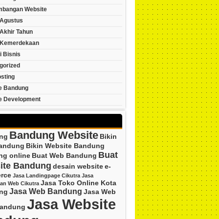
bangan Website
Agustus
Akhir Tahun
 Kemerdekaan
i Bisnis
gorized
sting
e Bandung
e Development
Bandung Website
ng
Bikin
andung
Bikin Website Bandung
Buat
ng online
Buat Web Bandung
ite Bandung
desain website
e-
rce
Jasa Landingpage Cikutra
Jasa
Jasa Toko Online Kota
an Web Cikutra
Jasa Web Bandung
ng
Jasa Web
Jasa Website
Bandung