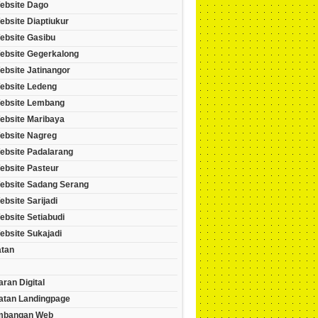
ebsite Dago
bsite Diaptiukur
ebsite Gasibu
ebsite Gegerkalong
ebsite Jatinangor
ebsite Ledeng
ebsite Lembang
ebsite Maribaya
ebsite Nagreg
ebsite Padalarang
ebsite Pasteur
ebsite Sadang Serang
bsite Sarijadi
bsite Setiabudi
ebsite Sukajadi
tan
ran Digital
tan Landingpage
mbangan Web