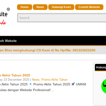
Home
News
Hubungi Kami
Contoh Website
oh Website
i CS Kami di No Hp/Wa: 081323023200
Assalamulaikum, S
Hubung
 Akhir Tahun 2025
ay 23 December 2025 |
News
,
Promo Akhir Tahun
 Akhir Tahun 2025
Promo Akhir Tahun 2025
UMKM
Kelas dengan Website Profesional!…