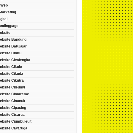
 Web
 Marketing
gital
andingpage
ebsite
ebsite Bandung
bsite Batujajar
bsite Cibiru
ebsite Cicalengka
ebsite Cikole
ebsite Cikuda
ebsite Cikutra
bsite Cileunyi
ebsite Cimareme
ebsite Cinunuk
ebsite Cipacing
ebsite Cisarua
ebsite Ciumbuleuit
ebsite Ciwaruga