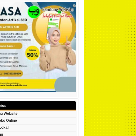
ries
g Website
oko Online
Lokal
ng