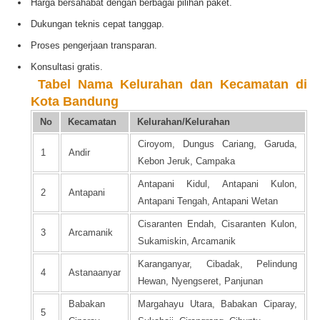
Harga bersahabat dengan berbagai pilihan paket.
Dukungan teknis cepat tanggap.
Proses pengerjaan transparan.
Konsultasi gratis.
️
Tabel Nama Kelurahan dan Kecamatan di
Kota Bandung
No
Kecamatan
Kelurahan/Kelurahan
Ciroyom, Dungus Cariang, Garuda,
1
Andir
Kebon Jeruk, Campaka
Antapani Kidul, Antapani Kulon,
2
Antapani
Antapani Tengah, Antapani Wetan
Cisaranten Endah, Cisaranten Kulon,
3
Arcamanik
Sukamiskin, Arcamanik
Karanganyar, Cibadak, Pelindung
4
Astanaanyar
Hewan, Nyengseret, Panjunan
Babakan
Margahayu Utara, Babakan Ciparay,
5