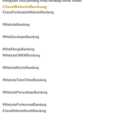
mengubah cara pandang Anda terhadap bisnis online!
#JasaWebsiteBandung
#JasaPembuatanWebsiteBandung
#WebsiteBandung
#WebDeveloperBandung
#WebDesignBandung
#WebsiteUMKMBandung
#WebsiteBisnisBandung
#WebsiteTokoOnlineBandung
#WebsitePerusahaanBandung
#WebsiteProfesionalBandung
#JasaWebsiteMurahBandung