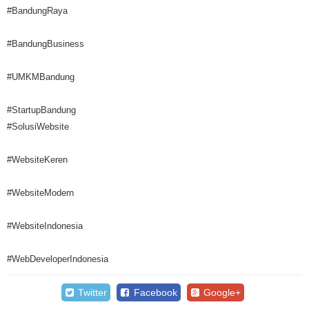
#BandungRaya
#BandungBusiness
#UMKMBandung
#StartupBandung
#SolusiWebsite
#WebsiteKeren
#WebsiteModern
#WebsiteIndonesia
#WebDeveloperIndonesia
Twitter
Facebook
Google+