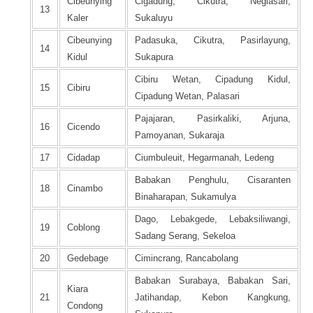
Cibeunying
Cigadung, Cikutra, Neglasari,
13
Kaler
Sukaluyu
Cibeunying
Padasuka, Cikutra, Pasirlayung,
14
Kidul
Sukapura
Cibiru Wetan, Cipadung Kidul,
15
Cibiru
Cipadung Wetan, Palasari
Pajajaran, Pasirkaliki, Arjuna,
16
Cicendo
Pamoyanan, Sukaraja
17
Cidadap
Ciumbuleuit, Hegarmanah, Ledeng
Babakan Penghulu, Cisaranten
18
Cinambo
Binaharapan, Sukamulya
Dago, Lebakgede, Lebaksiliwangi,
19
Coblong
Sadang Serang, Sekeloa
20
Gedebage
Cimincrang, Rancabolang
Babakan Surabaya, Babakan Sari,
Kiara
21
Jatihandap, Kebon Kangkung,
Condong