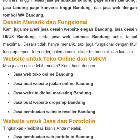
konversi tinggi melalui
jasa pembuatan landing page bisnis Bandung
,
jasa landing page konversi tinggi Bandung
, dan
jasa web dengan
tombol WA Bandung
.
Desain Menarik dan Fungsional
Kami juga melayani
jasa desain website elegan Bandung
,
jasa desain
UI/UX Bandung
, serta
jasa web animasi Bandung
untuk tampil
maksimal. Desain tidak hanya menarik, tapi juga fungsional dengan fitur
lengkap seperti form order, galeri produk, slider testimonial, dan lain-lain.
Website untuk Toko Online dan UMKM
Mau jualan online lebih mudah? Kami hadir dengan:
Jasa web toko online Bandung
Jasa buat website jualan online Bandung
Jasa website digital marketing Bandung
Jasa buat website dropship Bandung
Jasa pembuatan website reseller Bandung
Website untuk Jasa dan Portofolio
Tingkatkan kredibilitas bisnis Anda melalui:
Jasa pembuatan web portofolio Bandung