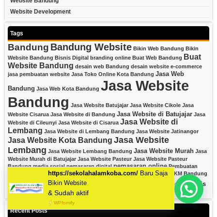
Website Bandung
Website Development
Tags
Bandung Website
Bandung
Bikin Web Bandung
Bikin
Buat
Website Bandung
Bisnis Digital
branding online
Buat Web Bandung
Website Bandung
desain web Bandung
desain website
e-commerce
Jasa Web
jasa pembuatan website
Jasa Toko Online Kota Bandung
Jasa Website
Bandung
Jasa Web Kota Bandung
Bandung
Jasa Website Batujajar
Jasa Website Cikole
Jasa
Jasa Website di Batujajar
Website Cisarua
Jasa Website di Bandung
Jasa
Jasa Website di
Website di Cileunyi
Jasa Website di Cisarua
Lembang
Jasa Website di Lembang Bandung
Jasa Website Jatinangor
Jasa Website
Jasa Website Kota Bandung
Lembang
Jasa Website Murah
Jasa Website Lembang Bandung
Jasa
Website Murah di Batujajar
Jasa Website Pasteur
Jasa Website Pasteur
pemasaran online
Bandung
media sosial
pemasaran digital
Pembuatan
seo lokal
strategi digital
Website Bandung
SEO Bandung
UMKM Bandung
Website Bandung
website bisnis
web development Bandung
Mau Bikin Website Apa Kak?
Website Cikutra
Recent Posts