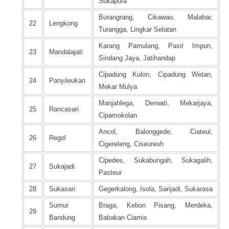
Sukapura
Burangrang, Cikawao, Malabar,
22
Lengkong
Turangga, Lingkar Selatan
Karang Pamulang, Pasir Impun,
23
Mandalajati
Sindang Jaya, Jatihandap
Cipadung Kulon, Cipadung Wetan,
24
Panyileukan
Mekar Mulya
Manjahlega, Derwati, Mekarjaya,
25
Rancasari
Cipamokolan
Ancol, Balonggede, Ciateul,
26
Regol
Cigereleng, Ciseureuh
Cipedes, Sukabungah, Sukagalih,
27
Sukajadi
Pasteur
28
Sukasari
Gegerkalong, Isola, Sarijadi, Sukarasa
Sumur
Braga, Kebon Pisang, Merdeka,
29
Bandung
Babakan Ciamis