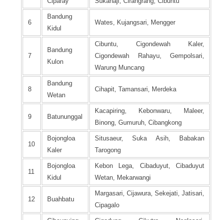
Ciparay
Sukahaji, Cirangrang, Cibuntu
Bandung
6
Wates, Kujangsari, Mengger
Kidul
Cibuntu, Cigondewah Kaler,
Bandung
7
Cigondewah Rahayu, Gempolsari,
Kulon
Warung Muncang
Bandung
8
Cihapit, Tamansari, Merdeka
Wetan
Kacapiring, Kebonwaru, Maleer,
9
Batununggal
Binong, Gumuruh, Cibangkong
Bojongloa
Situsaeur, Suka Asih, Babakan
10
Kaler
Tarogong
Bojongloa
Kebon Lega, Cibaduyut, Cibaduyut
11
Kidul
Wetan, Mekarwangi
Margasari, Cijawura, Sekejati, Jatisari,
12
Buahbatu
Cipagalo