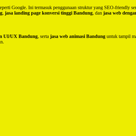
seperti Google. Ini termasuk penggunaan struktur yang SEO-friendly 
ng
,
jasa landing page konversi tinggi Bandung
, dan
jasa web deng
ain UI/UX Bandung
, serta
jasa web animasi Bandung
untuk tampil ma
in.