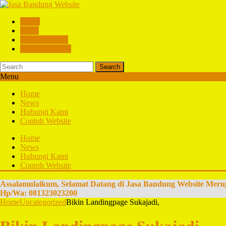
Home
News
Hubungi Kami
Contoh Website
Search
Menu
Home
News
Hubungi Kami
Contoh Website
Home
News
Hubungi Kami
Contoh Website
Assalamulaikum, Selamat Datang di Jasa Bandung Website Meru
Hp/Wa: 081323023200
Home
Uncategorized
Bikin Landingpage Sukajadi,