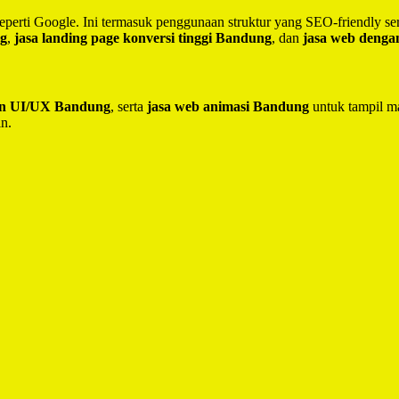
seperti Google. Ini termasuk penggunaan struktur yang SEO-friendly 
ng
,
jasa landing page konversi tinggi Bandung
, dan
jasa web deng
ain UI/UX Bandung
, serta
jasa web animasi Bandung
untuk tampil ma
in.