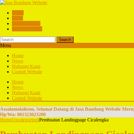
Home
News
Hubungi Kami
Contoh Website
Search
Menu
Home
News
Hubungi Kami
Contoh Website
Home
News
Hubungi Kami
Contoh Website
Assalamulaikum, Selamat Datang di Jasa Bandung Website Meru
Hp/Wa: 081323023200
Home
Uncategorized
Pembuatan Landingpage Cicalengka