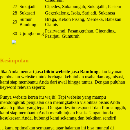
Ciseureuh
27
Sukajadi
Cipedes, Sukabungah, Sukagalih, Pasteur
28
Sukasari
Gegerkalong, Isola, Sarijadi, Sukarasa
Sumur
Braga, Kebon Pisang, Merdeka, Babakan
29
Bandung
Ciamis
Pasirwangi, Pasanggrahan, Cigending,
30
Ujungberung
Pasirjati, Gumuruh
Kesimpulan
Jika Anda mencari
jasa bikin website jasa Bandung
atau layanan
pembuatan website untuk berbagai kebutuhan usaha dan organisasi,
kami siap membantu Anda dari awal hingga tuntas. Dengan puluhan
keyword relevan seperti:
Punya website keren itu wajib! Tapi website yang mampu
mendongkrak penjualan dan meningkatkan visibilitas bisnis Anda
adalah pilihan yang tepat. Dengan desain responsif dan fitur canggih,
kami siap membantu Anda meraih tujuan bisnis. Jangan tunda
kesuksesan Anda, hubungi kami sekarang dan buktikan sendiri!
…kami optimalkan semuanya agar halaman ini bisa muncul di