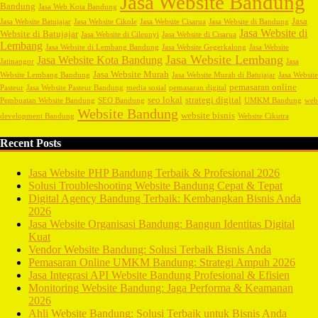
Jasa Website Bandung
Bandung
Jasa Web Kota Bandung
Jasa
Jasa Website Batujajar
Jasa Website Cikole
Jasa Website Cisarua
Jasa Website di Bandung
Jasa Website di
Website di Batujajar
Jasa Website di Cileunyi
Jasa Website di Cisarua
Lembang
Jasa Website di Lembang Bandung
Jasa Website Gegerkalong
Jasa Website
Jasa Website Lembang
Jasa Website Kota Bandung
Jatinangor
Jasa
Jasa Website Murah
Website Lembang Bandung
Jasa Website Murah di Batujajar
Jasa Website
pemasaran online
Pasteur
Jasa Website Pasteur Bandung
media sosial
pemasaran digital
seo lokal
strategi digital
Pembuatan Website Bandung
SEO Bandung
UMKM Bandung
web
Website Bandung
website bisnis
development Bandung
Website Cikutra
Recent Posts
Jasa Website PHP Bandung Terbaik & Profesional 2026
Solusi Troubleshooting Website Bandung Cepat & Tepat
Digital Agency Bandung Terbaik: Kembangkan Bisnis Anda
2026
Jasa Website Organisasi Bandung: Bangun Identitas Digital
Kuat
Vendor Website Bandung: Solusi Terbaik Bisnis Anda
Pemasaran Online UMKM Bandung: Strategi Ampuh 2026
Jasa Integrasi API Website Bandung Profesional & Efisien
Monitoring Website Bandung: Jaga Performa & Keamanan
2026
Ahli Website Bandung: Solusi Terbaik untuk Bisnis Anda