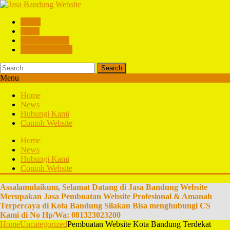
Home
News
Hubungi Kami
Contoh Website
Search
Menu
Home
News
Hubungi Kami
Contoh Website
Home
News
Hubungi Kami
Contoh Website
Assalamulaikum, Selamat Datang di Jasa Bandung Website
Merupakan Jasa Pembuatan Website Profesional & Amanah
Terpercaya di Kota Bandung Silakan Bisa menghubungi CS
Kami di No Hp/Wa: 081323023200
Home
Uncategorized
Pembuatan Website Kota Bandung Terdekat