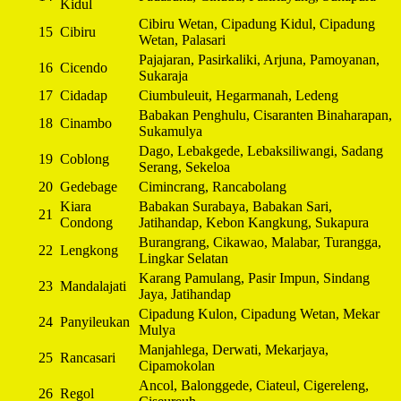
Kidul
Cibiru Wetan, Cipadung Kidul, Cipadung
15
Cibiru
Wetan, Palasari
Pajajaran, Pasirkaliki, Arjuna, Pamoyanan,
16
Cicendo
Sukaraja
17
Cidadap
Ciumbuleuit, Hegarmanah, Ledeng
Babakan Penghulu, Cisaranten Binaharapan,
18
Cinambo
Sukamulya
Dago, Lebakgede, Lebaksiliwangi, Sadang
19
Coblong
Serang, Sekeloa
20
Gedebage
Cimincrang, Rancabolang
Kiara
Babakan Surabaya, Babakan Sari,
21
Condong
Jatihandap, Kebon Kangkung, Sukapura
Burangrang, Cikawao, Malabar, Turangga,
22
Lengkong
Lingkar Selatan
Karang Pamulang, Pasir Impun, Sindang
23
Mandalajati
Jaya, Jatihandap
Cipadung Kulon, Cipadung Wetan, Mekar
24
Panyileukan
Mulya
Manjahlega, Derwati, Mekarjaya,
25
Rancasari
Cipamokolan
Ancol, Balonggede, Ciateul, Cigereleng,
26
Regol