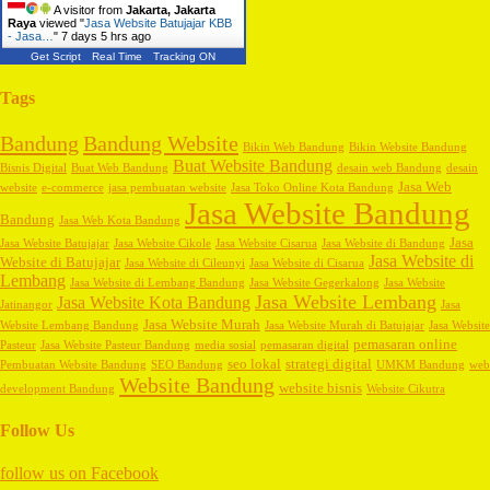
A visitor from
Jakarta, Jakarta
Raya
viewed "
Jasa Website Batujajar KBB
- Jasa…
"
7 days 5 hrs ago
Get Script
Real Time
Tracking ON
Tags
Bandung
Bandung Website
Bikin Web Bandung
Bikin Website Bandung
Buat Website Bandung
Bisnis Digital
Buat Web Bandung
desain web Bandung
desain
Jasa Web
website
e-commerce
jasa pembuatan website
Jasa Toko Online Kota Bandung
Jasa Website Bandung
Bandung
Jasa Web Kota Bandung
Jasa
Jasa Website Batujajar
Jasa Website Cikole
Jasa Website Cisarua
Jasa Website di Bandung
Jasa Website di
Website di Batujajar
Jasa Website di Cileunyi
Jasa Website di Cisarua
Lembang
Jasa Website di Lembang Bandung
Jasa Website Gegerkalong
Jasa Website
Jasa Website Lembang
Jasa Website Kota Bandung
Jatinangor
Jasa
Jasa Website Murah
Website Lembang Bandung
Jasa Website Murah di Batujajar
Jasa Website
pemasaran online
Pasteur
Jasa Website Pasteur Bandung
media sosial
pemasaran digital
seo lokal
strategi digital
Pembuatan Website Bandung
SEO Bandung
UMKM Bandung
web
Website Bandung
website bisnis
development Bandung
Website Cikutra
Follow Us
follow us on
Facebook