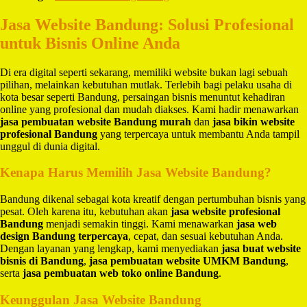
Jasa Website Bandung: Solusi Profesional
untuk Bisnis Online Anda
Di era digital seperti sekarang, memiliki website bukan lagi sebuah
pilihan, melainkan kebutuhan mutlak. Terlebih bagi pelaku usaha di
kota besar seperti Bandung, persaingan bisnis menuntut kehadiran
online yang profesional dan mudah diakses. Kami hadir menawarkan
jasa pembuatan website Bandung murah
dan
jasa bikin website
profesional Bandung
yang terpercaya untuk membantu Anda tampil
unggul di dunia digital.
Kenapa Harus Memilih Jasa Website Bandung?
Bandung dikenal sebagai kota kreatif dengan pertumbuhan bisnis yang
pesat. Oleh karena itu, kebutuhan akan
jasa website profesional
Bandung
menjadi semakin tinggi. Kami menawarkan
jasa web
design Bandung terpercaya
, cepat, dan sesuai kebutuhan Anda.
Dengan layanan yang lengkap, kami menyediakan
jasa buat website
bisnis di Bandung
,
jasa pembuatan website UMKM Bandung
,
serta
jasa pembuatan web toko online Bandung
.
Keunggulan Jasa Website Bandung