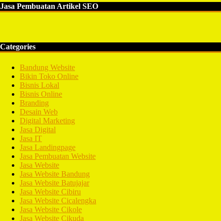
Jasa Pembuatan Artikel SEO
Categories
Bandung Website
Bikin Toko Online
Bisnis Lokal
Bisnis Online
Branding
Desain Web
Digital Marketing
Jasa Digital
Jasa IT
Jasa Landingpage
Jasa Pembuatan Website
Jasa Website
Jasa Website Bandung
Jasa Website Batujajar
Jasa Website Cibiru
Jasa Website Cicalengka
Jasa Website Cikole
Jasa Website Cikuda