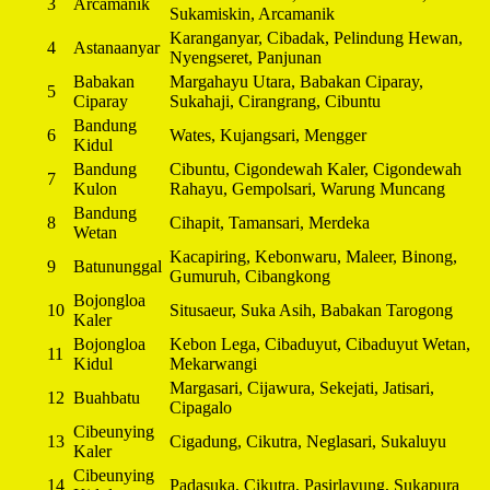
3
Arcamanik
Sukamiskin, Arcamanik
Karanganyar, Cibadak, Pelindung Hewan,
4
Astanaanyar
Nyengseret, Panjunan
Babakan
Margahayu Utara, Babakan Ciparay,
5
Ciparay
Sukahaji, Cirangrang, Cibuntu
Bandung
6
Wates, Kujangsari, Mengger
Kidul
Bandung
Cibuntu, Cigondewah Kaler, Cigondewah
7
Kulon
Rahayu, Gempolsari, Warung Muncang
Bandung
8
Cihapit, Tamansari, Merdeka
Wetan
Kacapiring, Kebonwaru, Maleer, Binong,
9
Batununggal
Gumuruh, Cibangkong
Bojongloa
10
Situsaeur, Suka Asih, Babakan Tarogong
Kaler
Bojongloa
Kebon Lega, Cibaduyut, Cibaduyut Wetan,
11
Kidul
Mekarwangi
Margasari, Cijawura, Sekejati, Jatisari,
12
Buahbatu
Cipagalo
Cibeunying
13
Cigadung, Cikutra, Neglasari, Sukaluyu
Kaler
Cibeunying
14
Padasuka, Cikutra, Pasirlayung, Sukapura