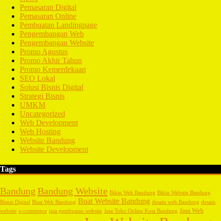
Pemasaran Digital
Pemasaran Online
Pembuatan Landingpage
Pengembangan Web
Pengembangan Website
Promo Agustus
Promo Akhir Tahun
Promo Kemerdekaan
SEO Lokal
Solusi Bisnis Digital
Strategi Bisnis
UMKM
Uncategorized
Web Development
Web Hosting
Website Bandung
Website Development
Tags
Bandung
Bandung Website
Bikin Web Bandung
Bikin Website Bandung
Buat Website Bandung
Bisnis Digital
Buat Web Bandung
desain web Bandung
desain
Jasa Web
website
e-commerce
jasa pembuatan website
Jasa Toko Online Kota Bandung