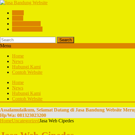
Home
News
Hubungi Kami
Contoh Website
Search
Menu
Home
News
Hubungi Kami
Contoh Website
Home
News
Hubungi Kami
Contoh Website
Assalamulaikum, Selamat Datang di Jasa Bandung Website Meru
Hp/Wa: 081323023200
Home
Uncategorized
Jasa Web Cipedes