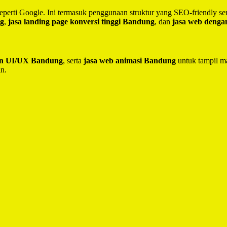
seperti Google. Ini termasuk penggunaan struktur yang SEO-friendly 
ng
,
jasa landing page konversi tinggi Bandung
, dan
jasa web deng
ain UI/UX Bandung
, serta
jasa web animasi Bandung
untuk tampil ma
in.