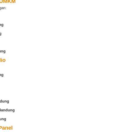
n UMKM
gan:
ng
g
ung
lio
ng
ndung
 Bandung
ung
Panel