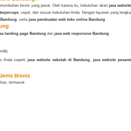
ertumbuhan bisnis yang pesat. Oleh karena itu, kebutuhan akan
jasa websit
terpercaya
, cepat, dan sesuai kebutuhan Anda. Dengan layanan yang leng
 Bandung
, serta
jasa pembuatan web toko online Bandung
.
dung
asa landing page Bandung
dan
jasa web responsive Bandung
.
endly.
is Anda seperti
jasa website sekolah di Bandung
,
jasa website pesan
Jenis Bisnis
uhan, termasuk: