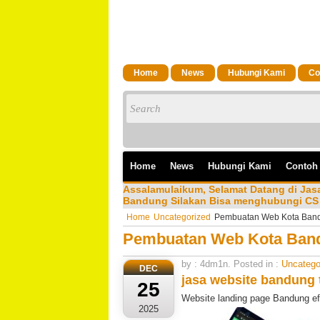
Home
News
Hubungi Kami
Co
Home
News
Hubungi Kami
Contoh
Assalamulaikum, Selamat Datang di Ja
Bandung Silakan Bisa menghubungi CS 
Home
Uncategorized
Pembuatan Web Kota Ban
Pembuatan Web Kota Ban
by : 4dm1n. Posted in :
Uncatego
DEC
jasa website bandung 
25
Website landing page Bandung ef
2025