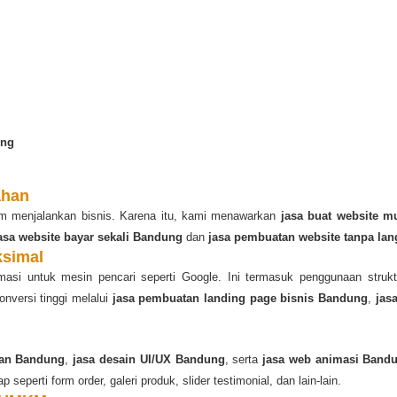
ung
ahan
lam menjalankan bisnis. Karena itu, kami menawarkan
jasa buat website m
asa website bayar sekali Bandung
dan
jasa pembuatan website tanpa la
ksimal
si untuk mesin pencari seperti Google. Ini termasuk penggunaan strukt
versi tinggi melalui
jasa pembuatan landing page bisnis Bandung
,
jas
gan Bandung
,
jasa desain UI/UX Bandung
, serta
jasa web animasi Band
 seperti form order, galeri produk, slider testimonial, dan lain-lain.