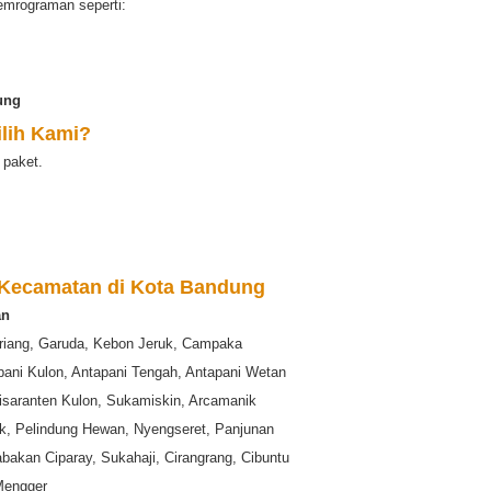
emrograman seperti:
ung
lih Kami?
 paket.
 Kecamatan di Kota Bandung
an
riang, Garuda, Kebon Jeruk, Campaka
apani Kulon, Antapani Tengah, Antapani Wetan
isaranten Kulon, Sukamiskin, Arcamanik
k, Pelindung Hewan, Nyengseret, Panjunan
bakan Ciparay, Sukahaji, Cirangrang, Cibuntu
Mengger