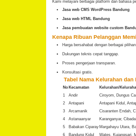
Kami melayani berbagai platform dan bahasa p
Jasa web CMS WordPress Bandung
Jasa web HTML Bandung
Jasa pembuatan website custom Band
Kenapa Ribuan Pelanggan Memi
Harga bersahabat dengan berbagai pilihan
Dukungan teknis cepat tanggap.
Proses pengerjaan transparan.
Konsultasi gratis.
️
Tabel Nama Kelurahan dan
No
Kecamatan
Kelurahan/Kelurah
1
Andir
Ciroyom, Dungus Ca
2
Antapani
Antapani Kidul, Ant
3
Arcamanik
Cisaranten Endah, C
4
Astanaanyar
Karanganyar, Cibada
5
Babakan Ciparay
Margahayu Utara, Ba
6
Bandung Kidul
Wates, Kujangsari, 