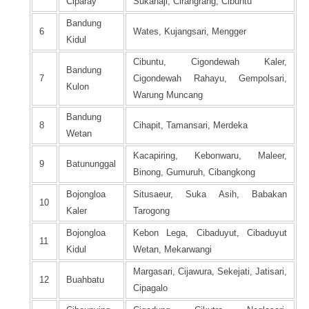
Ciparay
Sukahaji, Cirangrang, Cibuntu
Bandung
6
Wates, Kujangsari, Mengger
Kidul
Cibuntu, Cigondewah Kaler,
Bandung
7
Cigondewah Rahayu, Gempolsari,
Kulon
Warung Muncang
Bandung
8
Cihapit, Tamansari, Merdeka
Wetan
Kacapiring, Kebonwaru, Maleer,
9
Batununggal
Binong, Gumuruh, Cibangkong
Bojongloa
Situsaeur, Suka Asih, Babakan
10
Kaler
Tarogong
Bojongloa
Kebon Lega, Cibaduyut, Cibaduyut
11
Kidul
Wetan, Mekarwangi
Margasari, Cijawura, Sekejati, Jatisari,
12
Buahbatu
Cipagalo