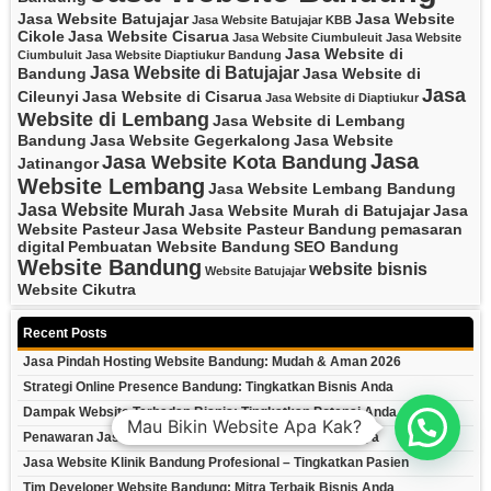
Jasa Website Batujajar
Jasa Website
Jasa Website Batujajar KBB
Cikole
Jasa Website Cisarua
Jasa Website Ciumbuleuit
Jasa Website
Jasa Website di
Ciumbuluit
Jasa Website Diaptiukur Bandung
Jasa Website di Batujajar
Bandung
Jasa Website di
Jasa
Cileunyi
Jasa Website di Cisarua
Jasa Website di Diaptiukur
Website di Lembang
Jasa Website di Lembang
Bandung
Jasa Website Gegerkalong
Jasa Website
Jasa
Jasa Website Kota Bandung
Jatinangor
Website Lembang
Jasa Website Lembang Bandung
Jasa Website Murah
Jasa Website Murah di Batujajar
Jasa
Website Pasteur
Jasa Website Pasteur Bandung
pemasaran
digital
Pembuatan Website Bandung
SEO Bandung
Website Bandung
website bisnis
Website Batujajar
Website Cikutra
Recent Posts
Jasa Pindah Hosting Website Bandung: Mudah & Aman 2026
Strategi Online Presence Bandung: Tingkatkan Bisnis Anda
Dampak Website Terhadap Bisnis: Tingkatkan Potensi Anda
Mau Bikin Website Apa Kak?
Penawaran Jasa Web Bandung Profesional & Terpercaya
Jasa Website Klinik Bandung Profesional – Tingkatkan Pasien
Tim Developer Website Bandung: Mitra Terbaik Bisnis Anda