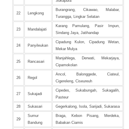
Sukapura
Burangrang, Cikawao, Malabar,
22
Lengkong
Turangga, Lingkar Selatan
Karang Pamulang, Pasir Impun,
23
Mandalajati
Sindang Jaya, Jatihandap
Cipadung Kulon, Cipadung Wetan,
24
Panyileukan
Mekar Mulya
Manjahlega, Derwati, Mekarjaya,
25
Rancasari
Cipamokolan
Ancol, Balonggede, Ciateul,
26
Regol
Cigereleng, Ciseureuh
Cipedes, Sukabungah, Sukagalih,
27
Sukajadi
Pasteur
28
Sukasari
Gegerkalong, Isola, Sarijadi, Sukarasa
Sumur
Braga, Kebon Pisang, Merdeka,
29
Bandung
Babakan Ciamis