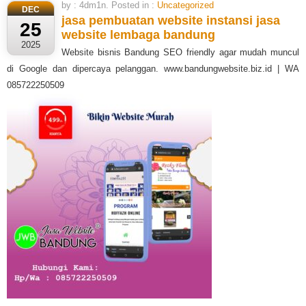
by : 4dm1n. Posted in :
Uncategorized
DEC
jasa pembuatan website instansi
jasa
25
website lembaga bandung
2025
Website bisnis Bandung SEO friendly agar mudah muncul
di Google dan dipercaya pelanggan. www.bandungwebsite.biz.id | WA
085722250509