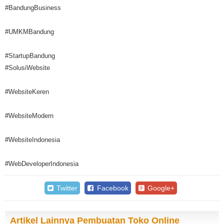
#BandungBusiness
#UMKMBandung
#StartupBandung
#SolusiWebsite
#WebsiteKeren
#WebsiteModern
#WebsiteIndonesia
#WebDeveloperIndonesia
Twitter
Facebook
Google+
Artikel Lainnya Pembuatan Toko Online