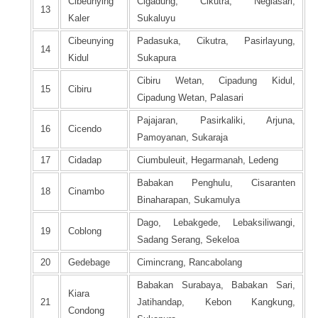
Cibeunying
Cigadung, Cikutra, Neglasari,
13
Kaler
Sukaluyu
Cibeunying
Padasuka, Cikutra, Pasirlayung,
14
Kidul
Sukapura
Cibiru Wetan, Cipadung Kidul,
15
Cibiru
Cipadung Wetan, Palasari
Pajajaran, Pasirkaliki, Arjuna,
16
Cicendo
Pamoyanan, Sukaraja
17
Cidadap
Ciumbuleuit, Hegarmanah, Ledeng
Babakan Penghulu, Cisaranten
18
Cinambo
Binaharapan, Sukamulya
Dago, Lebakgede, Lebaksiliwangi,
19
Coblong
Sadang Serang, Sekeloa
20
Gedebage
Cimincrang, Rancabolang
Babakan Surabaya, Babakan Sari,
Kiara
21
Jatihandap, Kebon Kangkung,
Condong