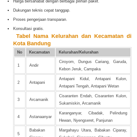
Harga bersahabat dengan berbagai pilihan paket.
Dukungan teknis cepat tanggap.
Proses pengerjaan transparan.
Konsultasi gratis.
️
Tabel Nama Kelurahan dan Kecamatan di
Kota Bandung
No
Kecamatan
Kelurahan/Kelurahan
Ciroyom, Dungus Cariang, Garuda,
1
Andir
Kebon Jeruk, Campaka
Antapani Kidul, Antapani Kulon,
2
Antapani
Antapani Tengah, Antapani Wetan
Cisaranten Endah, Cisaranten Kulon,
3
Arcamanik
Sukamiskin, Arcamanik
Karanganyar, Cibadak, Pelindung
4
Astanaanyar
Hewan, Nyengseret, Panjunan
Babakan
Margahayu Utara, Babakan Ciparay,
5