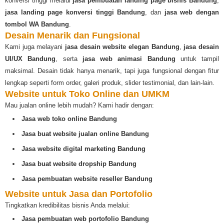
konversi tinggi melalui
jasa pembuatan landing page bisnis Bandung
,
jasa landing page konversi tinggi Bandung
, dan
jasa web dengan
tombol WA Bandung
.
Desain Menarik dan Fungsional
Kami juga melayani
jasa desain website elegan Bandung
,
jasa desain
UI/UX Bandung
, serta
jasa web animasi Bandung
untuk tampil
maksimal. Desain tidak hanya menarik, tapi juga fungsional dengan fitur
lengkap seperti form order, galeri produk, slider testimonial, dan lain-lain.
Website untuk Toko Online dan UMKM
Mau jualan online lebih mudah? Kami hadir dengan:
Jasa web toko online Bandung
Jasa buat website jualan online Bandung
Jasa website digital marketing Bandung
Jasa buat website dropship Bandung
Jasa pembuatan website reseller Bandung
Website untuk Jasa dan Portofolio
Tingkatkan kredibilitas bisnis Anda melalui:
Jasa pembuatan web portofolio Bandung