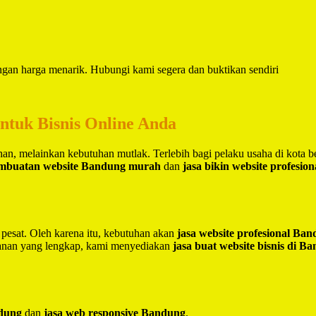
ngan harga menarik. Hubungi kami segera dan buktikan sendiri
untuk Bisnis Online Anda
lihan, melainkan kebutuhan mutlak. Terlebih bagi pelaku usaha di kota 
embuatan website Bandung murah
dan
jasa bikin website profesio
 pesat. Oleh karena itu, kebutuhan akan
jasa website profesional Ba
yanan yang lengkap, kami menyediakan
jasa buat website bisnis di B
ndung
dan
jasa web responsive Bandung
.