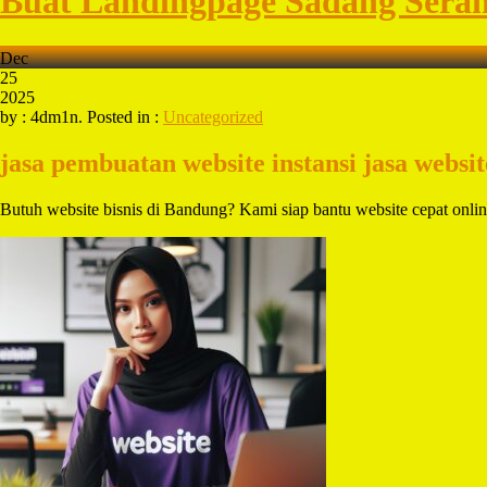
Buat Landingpage Sadang Sera
Dec
25
2025
by : 4dm1n. Posted in :
Uncategorized
jasa pembuatan website instansi
jasa websi
Butuh website bisnis di Bandung? Kami siap bantu website cepat onl