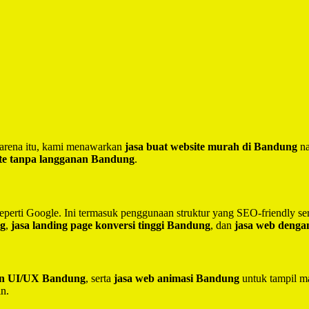
 Karena itu, kami menawarkan
jasa buat website murah di Bandung
na
te tanpa langganan Bandung
.
seperti Google. Ini termasuk penggunaan struktur yang SEO-friendly 
ng
,
jasa landing page konversi tinggi Bandung
, dan
jasa web deng
ain UI/UX Bandung
, serta
jasa web animasi Bandung
untuk tampil ma
in.