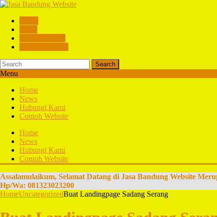
Home
News
Hubungi Kami
Contoh Website
Search
Menu
Home
News
Hubungi Kami
Contoh Website
Home
News
Hubungi Kami
Contoh Website
Assalamulaikum, Selamat Datang di Jasa Bandung Website Meru
Hp/Wa: 081323023200
Home
Uncategorized
Buat Landingpage Sadang Serang