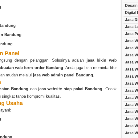
Desain
g
Digital
Jasa Di
 Bandung
Jasa L
Jasa P
ain Bandung
Jasa W
andung
Jasa W
n Panel
Jasa We
angsung dengan pelanggan. Solusinya adalah
jasa bikin web
Jasa We
mbuatan web form order Bandung
. Anda juga bisa meminta fitur
Jasa W
gan mudah melalui
jasa web admin panel Bandung
.
Jasa W
n
Jasa W
nstan Bandung
dan
jasa website siap pakai Bandung
. Cocok
Jasa W
 singkat tanpa kompromi kualitas.
Jasa We
ng Usaha
Jasa W
layani:
Jasa W
g
Jasa W
Jasa W
Jasa W
andung