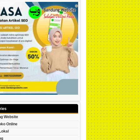
ries
g Website
oko Online
Lokal
ng