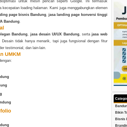
optimasi untuk mesin pencari seperti Google. Ini termasuk
rta kecepatan loading halaman. Kami juga menggabungkan elemen
ding page bisnis Bandung
,
jasa landing page konversi tinggi
WA Bandung
.
al
 elegan Bandung
,
jasa desain UI/UX Bandung
, serta
jasa web
Desain tidak hanya menarik, tapi juga fungsional dengan fitur
er testimonial, dan lain-lain.
dan UMKM
dengan:
ndung
dung
ng
Catego
andung
Bandun
folio
Bikin T
Bisnis 
ndung
Brandi