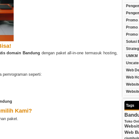
Penge
Pengem
Promo 
Promo 
Promo
Solusi 
isa!
Strateg
atis domain Bandung
dengan paket all-in-one termasuk hosting,
UMKM
Uncate
Web De
a pemrograman seperti:
Web Ho
Websit
Websit
andung
Tags
milih Kami?
Band
han paket.
Toko Onl
Websi
Web B
ciumbule