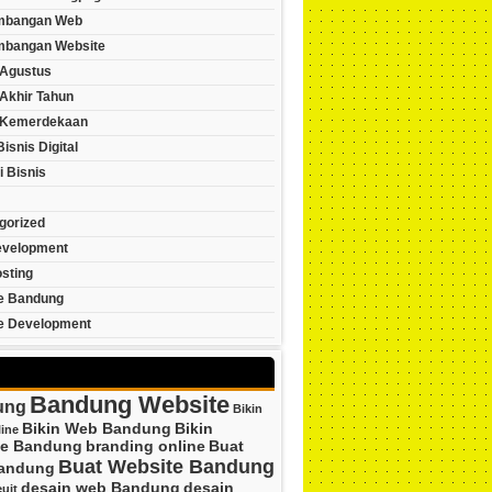
mbangan Web
bangan Website
Agustus
Akhir Tahun
 Kemerdekaan
Bisnis Digital
i Bisnis
gorized
velopment
sting
e Bandung
e Development
Bandung Website
ung
Bikin
Bikin Web Bandung
Bikin
ine
te Bandung
branding online
Buat
Buat Website Bandung
andung
desain web Bandung
desain
uit