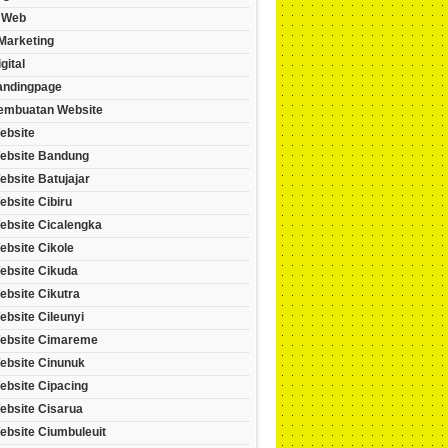
 Web
 Marketing
gital
andingpage
embuatan Website
ebsite
ebsite Bandung
bsite Batujajar
bsite Cibiru
ebsite Cicalengka
ebsite Cikole
ebsite Cikuda
ebsite Cikutra
bsite Cileunyi
ebsite Cimareme
ebsite Cinunuk
ebsite Cipacing
ebsite Cisarua
ebsite Ciumbuleuit