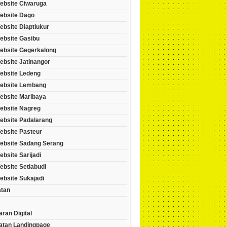
ebsite Ciwaruga
ebsite Dago
bsite Diaptiukur
ebsite Gasibu
ebsite Gegerkalong
ebsite Jatinangor
ebsite Ledeng
ebsite Lembang
ebsite Maribaya
ebsite Nagreg
ebsite Padalarang
ebsite Pasteur
ebsite Sadang Serang
bsite Sarijadi
bsite Setiabudi
ebsite Sukajadi
tan
ran Digital
tan Landingpage