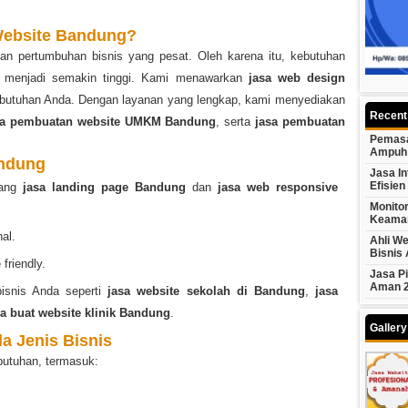
Website Bandung?
gan pertumbuhan bisnis yang pesat. Oleh karena itu, kebutuhan
menjadi semakin tinggi. Kami menawarkan
jasa web design
kebutuhan Anda. Dengan layanan yang lengkap, kami menyediakan
Recent
sa pembuatan website UMKM Bandung
, serta
jasa pembuatan
Pemasa
Ampuh
andung
Jasa In
Efisien
dang
jasa landing page Bandung
dan
jasa web responsive
Monito
Keama
al.
Ahli We
Bisnis
friendly.
Jasa P
Aman 
isnis Anda seperti
jasa website sekolah di Bandung
,
jasa
sa buat website klinik Bandung
.
Galler
a Jenis Bisnis
butuhan, termasuk: