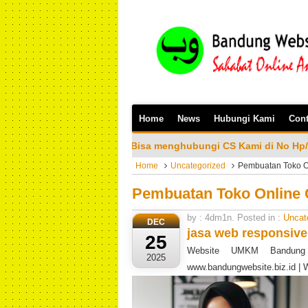
Home
News
Hubungi Kami
Cont
akan Bisa menghubungi CS Kami di No Hp/Wa: 081323023200
Home
Uncategorized
Pembuatan Toko O
Pembuatan Toko Online 
by : 4dm1n. Posted in :
Uncat
DEC
jasa web responsiv
25
Website UMKM Bandung t
2025
www.bandungwebsite.biz.id |