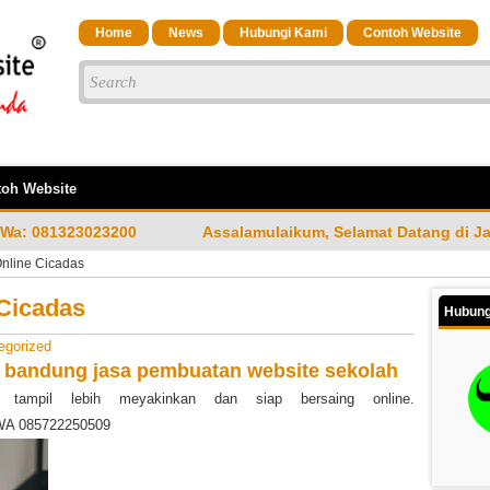
Home
News
Hubungi Kami
Contoh Website
oh Website
Assalamulaikum, Selamat Datang di Jasa Bandung Website M
nline Cicadas
Cicadas
Hubung
egorized
e bandung
jasa pembuatan website sekolah
ampil lebih meyakinkan dan siap bersaing online.
 WA 085722250509