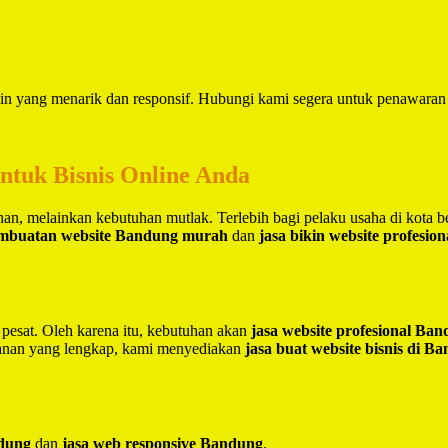
in yang menarik dan responsif. Hubungi kami segera untuk penawaran 
untuk Bisnis Online Anda
lihan, melainkan kebutuhan mutlak. Terlebih bagi pelaku usaha di kota 
embuatan website Bandung murah
dan
jasa bikin website profesio
 pesat. Oleh karena itu, kebutuhan akan
jasa website profesional Ba
yanan yang lengkap, kami menyediakan
jasa buat website bisnis di B
ndung
dan
jasa web responsive Bandung
.