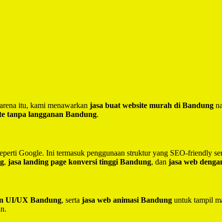
 Karena itu, kami menawarkan
jasa buat website murah di Bandung
na
te tanpa langganan Bandung
.
seperti Google. Ini termasuk penggunaan struktur yang SEO-friendly 
ng
,
jasa landing page konversi tinggi Bandung
, dan
jasa web deng
ain UI/UX Bandung
, serta
jasa web animasi Bandung
untuk tampil ma
in.