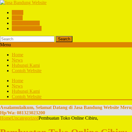
Home
News
Hubungi Kami
Contoh Website
Search
Menu
Home
News
Hubungi Kami
Contoh Website
Home
News
Hubungi Kami
Contoh Website
Assalamulaikum, Selamat Datang di Jasa Bandung Website Meru
Hp/Wa: 081323023200
Home
Uncategorized
Pembuatan Toko Online Cibiru,