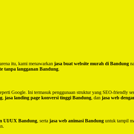
 Karena itu, kami menawarkan
jasa buat website murah di Bandung
na
te tanpa langganan Bandung
.
seperti Google. Ini termasuk penggunaan struktur yang SEO-friendly 
ng
,
jasa landing page konversi tinggi Bandung
, dan
jasa web deng
ain UI/UX Bandung
, serta
jasa web animasi Bandung
untuk tampil ma
in.