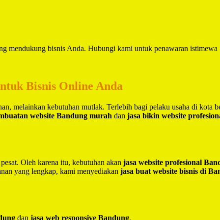
yang mendukung bisnis Anda. Hubungi kami untuk penawaran istimewa
untuk Bisnis Online Anda
lihan, melainkan kebutuhan mutlak. Terlebih bagi pelaku usaha di kota 
embuatan website Bandung murah
dan
jasa bikin website profesio
 pesat. Oleh karena itu, kebutuhan akan
jasa website profesional Ba
yanan yang lengkap, kami menyediakan
jasa buat website bisnis di B
ndung
dan
jasa web responsive Bandung
.