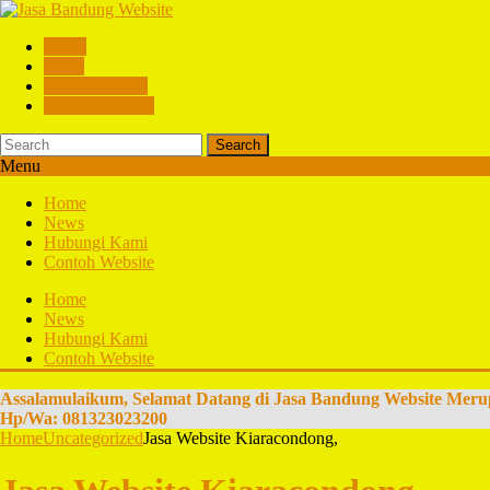
Home
News
Hubungi Kami
Contoh Website
Search
Menu
Home
News
Hubungi Kami
Contoh Website
Home
News
Hubungi Kami
Contoh Website
Assalamulaikum, Selamat Datang di Jasa Bandung Website Meru
Hp/Wa: 081323023200
Home
Uncategorized
Jasa Website Kiaracondong,