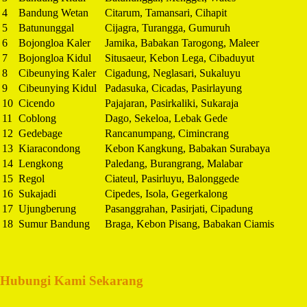
4
Bandung Wetan
Citarum, Tamansari, Cihapit
5
Batununggal
Cijagra, Turangga, Gumuruh
6
Bojongloa Kaler
Jamika, Babakan Tarogong, Maleer
7
Bojongloa Kidul
Situsaeur, Kebon Lega, Cibaduyut
8
Cibeunying Kaler
Cigadung, Neglasari, Sukaluyu
9
Cibeunying Kidul
Padasuka, Cicadas, Pasirlayung
10
Cicendo
Pajajaran, Pasirkaliki, Sukaraja
11
Coblong
Dago, Sekeloa, Lebak Gede
12
Gedebage
Rancanumpang, Cimincrang
13
Kiaracondong
Kebon Kangkung, Babakan Surabaya
14
Lengkong
Paledang, Burangrang, Malabar
15
Regol
Ciateul, Pasirluyu, Balonggede
16
Sukajadi
Cipedes, Isola, Gegerkalong
17
Ujungberung
Pasanggrahan, Pasirjati, Cipadung
18
Sumur Bandung
Braga, Kebon Pisang, Babakan Ciamis
Hubungi Kami Sekarang