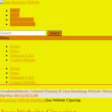
Home
News
Hubungi Kami
Contoh Website
Search
Menu
Home
News
Hubungi Kami
Contoh Website
Home
News
Hubungi Kami
Contoh Website
Assalamulaikum, Selamat Datang di Jasa Bandung Website Meru
Hp/Wa: 081323023200
Home
Jasa Website Bandung
Jasa Website Cipacing