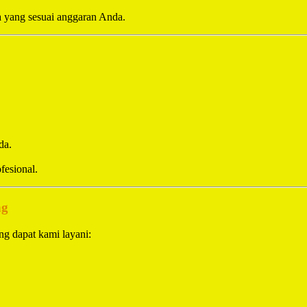
a yang sesuai anggaran Anda.
da.
fesional.
ng
g dapat kami layani: