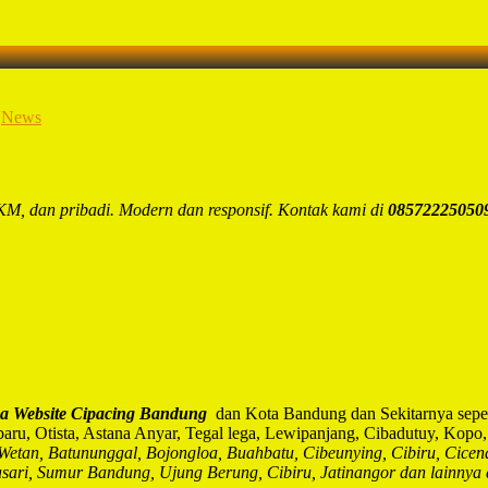
,
News
M, dan pribadi. Modern dan responsif. Kontak kami di
08572225050
a Website Cipacing Bandung
dan Kota Bandung
dan Sekitarnya sepe
sarbaru, Otista, Astana Anyar, Tegal lega, Lewipanjang, Cibadutuy, Kop
etan, Batununggal, Bojongloa, Buahbatu, Cibeunying, Cibiru, Cice
kasari, Sumur Bandung, Ujung Berung, Cibiru, Jatinangor dan lainny