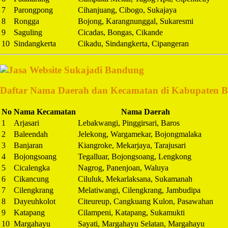
7
Parongpong
Cihanjuang, Cibogo, Sukajaya
8
Rongga
Bojong, Karangnunggal, Sukaresmi
9
Saguling
Cicadas, Bongas, Cikande
10
Sindangkerta
Cikadu, Sindangkerta, Cipangeran
Daftar Nama Daerah dan Kecamatan di Kabupaten 
No
Nama Kecamatan
Nama Daerah
1
Arjasari
Lebakwangi, Pinggirsari, Baros
2
Baleendah
Jelekong, Wargamekar, Bojongmalaka
3
Banjaran
Kiangroke, Mekarjaya, Tarajusari
4
Bojongsoang
Tegalluar, Bojongsoang, Lengkong
5
Cicalengka
Nagrog, Panenjoan, Waluya
6
Cikancung
Ciluluk, Mekarlaksana, Sukamanah
7
Cilengkrang
Melatiwangi, Cilengkrang, Jambudipa
8
Dayeuhkolot
Citeureup, Cangkuang Kulon, Pasawahan
9
Katapang
Cilampeni, Katapang, Sukamukti
10
Margahayu
Sayati, Margahayu Selatan, Margahayu