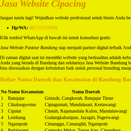
Jasa Website Cipacing
Jangan tunda lagi! Wujudkan website profesional untuk bisnis Anda b
Hp/WA:
085722250509
Klik tombol WhatsApp di bawah ini untuk konsultasi gratis:
Jasa Website Pasteur Bandung
siap menjadi partner digital terbaik And
Di zaman digital saat ini memiliki website yang berkualitas adalah keb
Anda yang berada di Bandung dan sekitarnya Jasa Website Bandung h
bisa disesuaikan dengan kebutuhan baik untuk personal branding maup
Daftar Nama Daerah dan Kecamatan di Bandung Bar
No
Nama Kecamatan
Nama Daerah
1
Batujajar
Giriasih, Cangkorah, Batujajar Timur
2
Cikalongwetan
Ciptagumati, Mandalasari, Kertawangi
3
Cipatat
Citatah, Rajamandala Kulon, Mandalawangi
4
Lembang
Gudangkahuripan, Jayagiri, Pagerwangi
5
Ngamprah
Cimanggu, Cimanglid, Ngamprah
6
Padalarang
Campaka Mekar, Tagog Apu, Cipendeuy