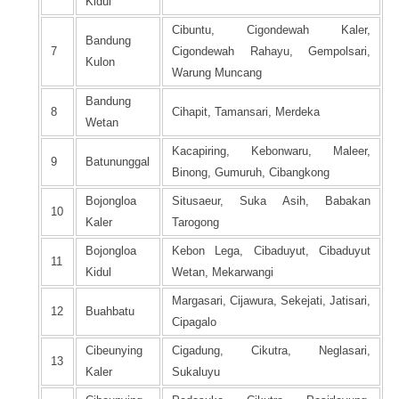
Kidul
Cibuntu, Cigondewah Kaler,
Bandung
7
Cigondewah Rahayu, Gempolsari,
Kulon
Warung Muncang
Bandung
8
Cihapit, Tamansari, Merdeka
Wetan
Kacapiring, Kebonwaru, Maleer,
9
Batununggal
Binong, Gumuruh, Cibangkong
Bojongloa
Situsaeur, Suka Asih, Babakan
10
Kaler
Tarogong
Bojongloa
Kebon Lega, Cibaduyut, Cibaduyut
11
Kidul
Wetan, Mekarwangi
Margasari, Cijawura, Sekejati, Jatisari,
12
Buahbatu
Cipagalo
Cibeunying
Cigadung, Cikutra, Neglasari,
13
Kaler
Sukaluyu