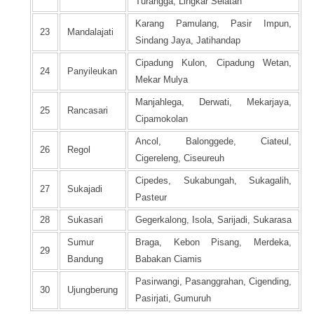
Turangga, Lingkar Selatan
Karang Pamulang, Pasir Impun,
23
Mandalajati
Sindang Jaya, Jatihandap
Cipadung Kulon, Cipadung Wetan,
24
Panyileukan
Mekar Mulya
Manjahlega, Derwati, Mekarjaya,
25
Rancasari
Cipamokolan
Ancol, Balonggede, Ciateul,
26
Regol
Cigereleng, Ciseureuh
Cipedes, Sukabungah, Sukagalih,
27
Sukajadi
Pasteur
28
Sukasari
Gegerkalong, Isola, Sarijadi, Sukarasa
Sumur
Braga, Kebon Pisang, Merdeka,
29
Bandung
Babakan Ciamis
Pasirwangi, Pasanggrahan, Cigending,
30
Ujungberung
Pasirjati, Gumuruh