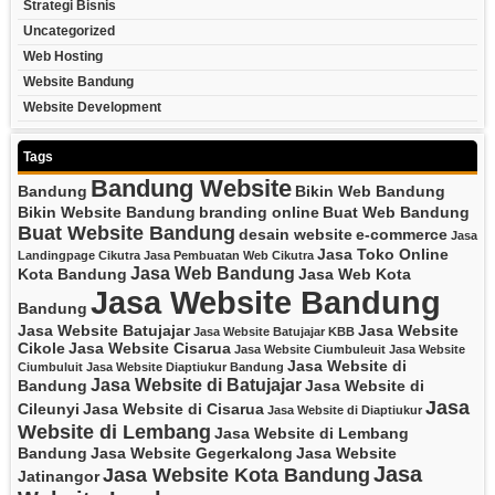
Strategi Bisnis
Uncategorized
Web Hosting
Website Bandung
Website Development
Tags
Bandung Website
Bandung
Bikin Web Bandung
Bikin Website Bandung
branding online
Buat Web Bandung
Buat Website Bandung
desain website
e-commerce
Jasa
Jasa Toko Online
Landingpage Cikutra
Jasa Pembuatan Web Cikutra
Jasa Web Bandung
Kota Bandung
Jasa Web Kota
Jasa Website Bandung
Bandung
Jasa Website Batujajar
Jasa Website
Jasa Website Batujajar KBB
Cikole
Jasa Website Cisarua
Jasa Website Ciumbuleuit
Jasa Website
Jasa Website di
Ciumbuluit
Jasa Website Diaptiukur Bandung
Jasa Website di Batujajar
Bandung
Jasa Website di
Jasa
Cileunyi
Jasa Website di Cisarua
Jasa Website di Diaptiukur
Website di Lembang
Jasa Website di Lembang
Bandung
Jasa Website Gegerkalong
Jasa Website
Jasa
Jasa Website Kota Bandung
Jatinangor