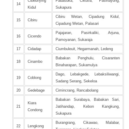
Cibeunying
Padasuka, Cikutra, Pasirlayung,
14
Kidul
Sukapura
Cibiru Wetan, Cipadung Kidul,
15
Cibiru
Cipadung Wetan, Palasari
Pajajaran, Pasirkaliki, Arjuna,
16
Cicendo
Pamoyanan, Sukaraja
17
Cidadap
Ciumbuleuit, Hegarmanah, Ledeng
Babakan Penghulu, Cisaranten
18
Cinambo
Binaharapan, Sukamulya
Dago, Lebakgede, Lebaksiliwangi,
19
Coblong
Sadang Serang, Sekeloa
20
Gedebage
Cimincrang, Rancabolang
Babakan Surabaya, Babakan Sari,
Kiara
21
Jatihandap, Kebon Kangkung,
Condong
Sukapura
Burangrang, Cikawao, Malabar,
22
Lengkong