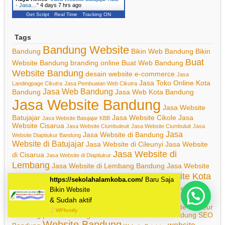
- Jasa…
"
4 days 7 hrs ago
Get Script
Real Time
Tracking ON
Tags
Bandung Website
Bandung
Bikin Web Bandung
Bikin
Buat
Website Bandung
branding online
Buat Web Bandung
Website Bandung
desain website
e-commerce
Jasa
Jasa Toko Online Kota
Landingpage Cikutra
Jasa Pembuatan Web Cikutra
Jasa Web Bandung
Bandung
Jasa Web Kota Bandung
Jasa Website Bandung
Jasa Website
Batujajar
Jasa Website Cikole
Jasa
Jasa Website Batujajar KBB
Website Cisarua
Jasa Website Ciumbuleuit
Jasa Website Ciumbuluit
Jasa
Jasa
Jasa Website di Bandung
Website Diaptiukur Bandung
Website di Batujajar
Jasa Website di Cileunyi
Jasa Website
Jasa Website di
di Cisarua
Jasa Website di Diaptiukur
Lembang
Jasa Website di Lembang Bandung
Jasa Website
Jasa Website Kota
Gegerkalong
Jasa Website Jatinangor
Jasa Website Lembang
Bandung
Jasa Website
Mau Bikin Website Apa Kak?
Jasa Website Murah
Lembang Bandung
Jasa Website
Murah di Batujajar
Jasa Website Pasteur
Jasa Website Pasteur
Bandung
pemasaran digital
Pembuatan Website Bandung
SEO
Website Bandung
website