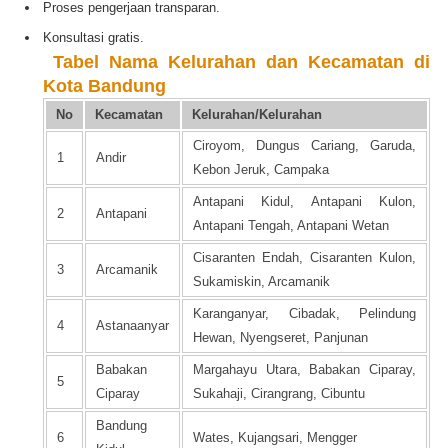
Proses pengerjaan transparan.
Konsultasi gratis.
️
Tabel Nama Kelurahan dan Kecamatan di
Kota Bandung
No
Kecamatan
Kelurahan/Kelurahan
Ciroyom, Dungus Cariang, Garuda,
1
Andir
Kebon Jeruk, Campaka
Antapani Kidul, Antapani Kulon,
2
Antapani
Antapani Tengah, Antapani Wetan
Cisaranten Endah, Cisaranten Kulon,
3
Arcamanik
Sukamiskin, Arcamanik
Karanganyar, Cibadak, Pelindung
4
Astanaanyar
Hewan, Nyengseret, Panjunan
Babakan
Margahayu Utara, Babakan Ciparay,
5
Ciparay
Sukahaji, Cirangrang, Cibuntu
Bandung
6
Wates, Kujangsari, Mengger