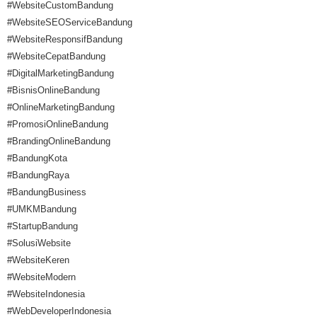
#WebsiteCustomBandung
#WebsiteSEOServiceBandung
#WebsiteResponsifBandung
#WebsiteCepatBandung
#DigitalMarketingBandung
#BisnisOnlineBandung
#OnlineMarketingBandung
#PromosiOnlineBandung
#BrandingOnlineBandung
#BandungKota
#BandungRaya
#BandungBusiness
#UMKMBandung
#StartupBandung
#SolusiWebsite
#WebsiteKeren
#WebsiteModern
#WebsiteIndonesia
#WebDeveloperIndonesia