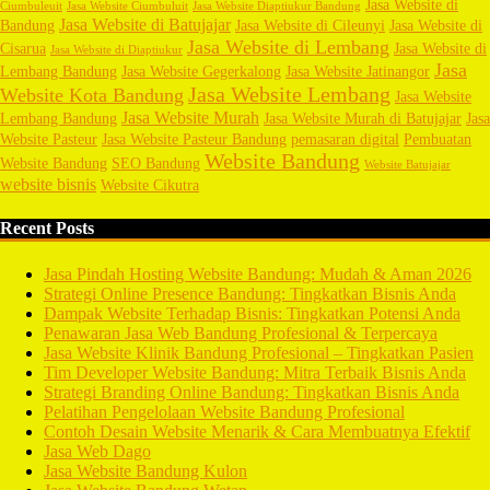
Jasa Website di
Ciumbuleuit
Jasa Website Ciumbuluit
Jasa Website Diaptiukur Bandung
Jasa Website di Batujajar
Bandung
Jasa Website di Cileunyi
Jasa Website di
Jasa Website di Lembang
Cisarua
Jasa Website di
Jasa Website di Diaptiukur
Jasa
Lembang Bandung
Jasa Website Gegerkalong
Jasa Website Jatinangor
Jasa Website Lembang
Website Kota Bandung
Jasa Website
Jasa Website Murah
Lembang Bandung
Jasa Website Murah di Batujajar
Jasa
Website Pasteur
Jasa Website Pasteur Bandung
pemasaran digital
Pembuatan
Website Bandung
Website Bandung
SEO Bandung
Website Batujajar
website bisnis
Website Cikutra
Recent Posts
Jasa Pindah Hosting Website Bandung: Mudah & Aman 2026
Strategi Online Presence Bandung: Tingkatkan Bisnis Anda
Dampak Website Terhadap Bisnis: Tingkatkan Potensi Anda
Penawaran Jasa Web Bandung Profesional & Terpercaya
Jasa Website Klinik Bandung Profesional – Tingkatkan Pasien
Tim Developer Website Bandung: Mitra Terbaik Bisnis Anda
Strategi Branding Online Bandung: Tingkatkan Bisnis Anda
Pelatihan Pengelolaan Website Bandung Profesional
Contoh Desain Website Menarik & Cara Membuatnya Efektif
Jasa Web Dago
Jasa Website Bandung Kulon