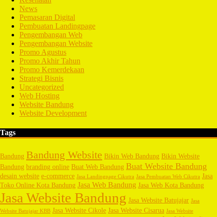
News
Pemasaran Digital
Pembuatan Landingpage
Pengembangan Web
Pengembangan Website
Promo Agustus
Promo Akhir Tahun
Promo Kemerdekaan
Strategi Bisnis
Uncategorized
Web Hosting
Website Bandung
Website Development
Tags
Bandung Website
Bandung
Bikin Web Bandung
Bikin Website
Buat Website Bandung
Bandung
branding online
Buat Web Bandung
desain website
e-commerce
Jasa
Jasa Landingpage Cikutra
Jasa Pembuatan Web Cikutra
Jasa Web Bandung
Toko Online Kota Bandung
Jasa Web Kota Bandung
Jasa Website Bandung
Jasa Website Batujajar
Jasa
Jasa Website Cikole
Jasa Website Cisarua
Website Batujajar KBB
Jasa Website