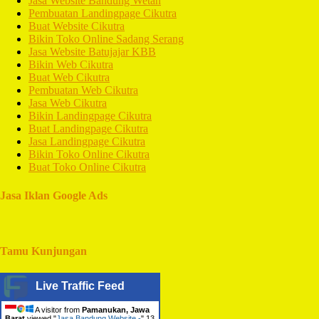
Jasa Website Bandung Wetan
Pembuatan Landingpage Cikutra
Buat Website Cikutra
Bikin Toko Online Sadang Serang
Jasa Website Batujajar KBB
Bikin Web Cikutra
Buat Web Cikutra
Pembuatan Web Cikutra
Jasa Web Cikutra
Bikin Landingpage Cikutra
Buat Landingpage Cikutra
Jasa Landingpage Cikutra
Bikin Toko Online Cikutra
Buat Toko Online Cikutra
Jasa Iklan Google Ads
Tamu Kunjungan
Live Traffic Feed
A visitor from
Pamanukan, Jawa
Barat
viewed "
Jasa Bandung Website -
"
13