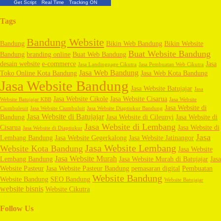
Get Script
Real Time
Tracking ON
Tags
Bandung Website
Bandung
Bikin Web Bandung
Bikin Website
Buat Website Bandung
Bandung
branding online
Buat Web Bandung
desain website
e-commerce
Jasa
Jasa Landingpage Cikutra
Jasa Pembuatan Web Cikutra
Jasa Web Bandung
Toko Online Kota Bandung
Jasa Web Kota Bandung
Jasa Website Bandung
Jasa Website Batujajar
Jasa
Jasa Website Cikole
Jasa Website Cisarua
Website Batujajar KBB
Jasa Website
Jasa Website di
Ciumbuleuit
Jasa Website Ciumbuluit
Jasa Website Diaptiukur Bandung
Jasa Website di Batujajar
Bandung
Jasa Website di Cileunyi
Jasa Website di
Jasa Website di Lembang
Cisarua
Jasa Website di
Jasa Website di Diaptiukur
Jasa
Lembang Bandung
Jasa Website Gegerkalong
Jasa Website Jatinangor
Jasa Website Lembang
Website Kota Bandung
Jasa Website
Jasa Website Murah
Lembang Bandung
Jasa Website Murah di Batujajar
Jasa
Website Pasteur
Jasa Website Pasteur Bandung
pemasaran digital
Pembuatan
Website Bandung
Website Bandung
SEO Bandung
Website Batujajar
website bisnis
Website Cikutra
Follow Us