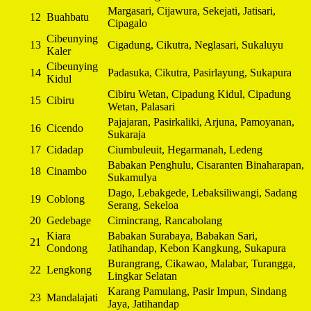
Margasari, Cijawura, Sekejati, Jatisari,
12
Buahbatu
Cipagalo
Cibeunying
13
Cigadung, Cikutra, Neglasari, Sukaluyu
Kaler
Cibeunying
14
Padasuka, Cikutra, Pasirlayung, Sukapura
Kidul
Cibiru Wetan, Cipadung Kidul, Cipadung
15
Cibiru
Wetan, Palasari
Pajajaran, Pasirkaliki, Arjuna, Pamoyanan,
16
Cicendo
Sukaraja
17
Cidadap
Ciumbuleuit, Hegarmanah, Ledeng
Babakan Penghulu, Cisaranten Binaharapan,
18
Cinambo
Sukamulya
Dago, Lebakgede, Lebaksiliwangi, Sadang
19
Coblong
Serang, Sekeloa
20
Gedebage
Cimincrang, Rancabolang
Kiara
Babakan Surabaya, Babakan Sari,
21
Condong
Jatihandap, Kebon Kangkung, Sukapura
Burangrang, Cikawao, Malabar, Turangga,
22
Lengkong
Lingkar Selatan
Karang Pamulang, Pasir Impun, Sindang
23
Mandalajati
Jaya, Jatihandap