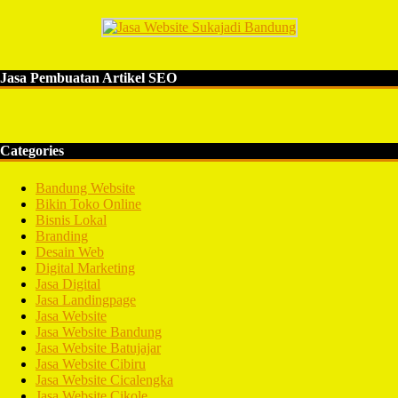
Jasa Pembuatan Artikel SEO
Categories
Bandung Website
Bikin Toko Online
Bisnis Lokal
Branding
Desain Web
Digital Marketing
Jasa Digital
Jasa Landingpage
Jasa Website
Jasa Website Bandung
Jasa Website Batujajar
Jasa Website Cibiru
Jasa Website Cicalengka
Jasa Website Cikole