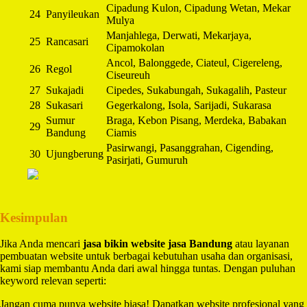
Cipadung Kulon, Cipadung Wetan, Mekar
24
Panyileukan
Mulya
Manjahlega, Derwati, Mekarjaya,
25
Rancasari
Cipamokolan
Ancol, Balonggede, Ciateul, Cigereleng,
26
Regol
Ciseureuh
27
Sukajadi
Cipedes, Sukabungah, Sukagalih, Pasteur
28
Sukasari
Gegerkalong, Isola, Sarijadi, Sukarasa
Sumur
Braga, Kebon Pisang, Merdeka, Babakan
29
Bandung
Ciamis
Pasirwangi, Pasanggrahan, Cigending,
30
Ujungberung
Pasirjati, Gumuruh
Kesimpulan
Jika Anda mencari
jasa bikin website jasa Bandung
atau layanan
pembuatan website untuk berbagai kebutuhan usaha dan organisasi,
kami siap membantu Anda dari awal hingga tuntas. Dengan puluhan
keyword relevan seperti:
Jangan cuma punya website biasa! Dapatkan website profesional yang