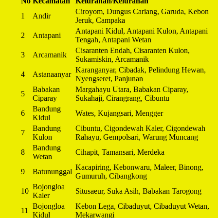
No
Kecamatan
Kelurahan/Kelurahan
Ciroyom, Dungus Cariang, Garuda, Kebon
1
Andir
Jeruk, Campaka
Antapani Kidul, Antapani Kulon, Antapani
2
Antapani
Tengah, Antapani Wetan
Cisaranten Endah, Cisaranten Kulon,
3
Arcamanik
Sukamiskin, Arcamanik
Karanganyar, Cibadak, Pelindung Hewan,
4
Astanaanyar
Nyengseret, Panjunan
Babakan
Margahayu Utara, Babakan Ciparay,
5
Ciparay
Sukahaji, Cirangrang, Cibuntu
Bandung
6
Wates, Kujangsari, Mengger
Kidul
Bandung
Cibuntu, Cigondewah Kaler, Cigondewah
7
Kulon
Rahayu, Gempolsari, Warung Muncang
Bandung
8
Cihapit, Tamansari, Merdeka
Wetan
Kacapiring, Kebonwaru, Maleer, Binong,
9
Batununggal
Gumuruh, Cibangkong
Bojongloa
10
Situsaeur, Suka Asih, Babakan Tarogong
Kaler
Bojongloa
Kebon Lega, Cibaduyut, Cibaduyut Wetan,
11
Kidul
Mekarwangi