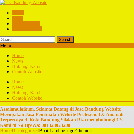
Home
News
Hubungi Kami
Contoh Website
Search
Menu
Home
News
Hubungi Kami
Contoh Website
Home
News
Hubungi Kami
Contoh Website
Assalamulaikum, Selamat Datang di Jasa Bandung Website
Merupakan Jasa Pembuatan Website Profesional & Amanah
Terpercaya di Kota Bandung Silakan Bisa menghubungi CS
Kami di No Hp/Wa: 081323023200
Home
Uncategorized
Buat Landingpage Cinunuk