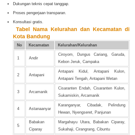
Dukungan teknis cepat tanggap.
Proses pengerjaan transparan.
Konsultasi gratis.
️
Tabel Nama Kelurahan dan Kecamatan di
Kota Bandung
No
Kecamatan
Kelurahan/Kelurahan
Ciroyom, Dungus Cariang, Garuda,
1
Andir
Kebon Jeruk, Campaka
Antapani Kidul, Antapani Kulon,
2
Antapani
Antapani Tengah, Antapani Wetan
Cisaranten Endah, Cisaranten Kulon,
3
Arcamanik
Sukamiskin, Arcamanik
Karanganyar, Cibadak, Pelindung
4
Astanaanyar
Hewan, Nyengseret, Panjunan
Babakan
Margahayu Utara, Babakan Ciparay,
5
Ciparay
Sukahaji, Cirangrang, Cibuntu