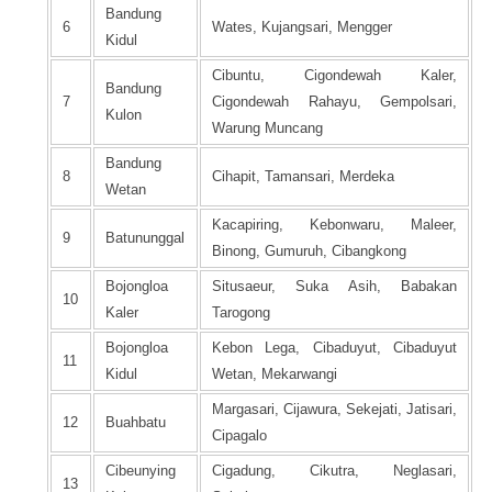
Bandung
6
Wates, Kujangsari, Mengger
Kidul
Cibuntu, Cigondewah Kaler,
Bandung
7
Cigondewah Rahayu, Gempolsari,
Kulon
Warung Muncang
Bandung
8
Cihapit, Tamansari, Merdeka
Wetan
Kacapiring, Kebonwaru, Maleer,
9
Batununggal
Binong, Gumuruh, Cibangkong
Bojongloa
Situsaeur, Suka Asih, Babakan
10
Kaler
Tarogong
Bojongloa
Kebon Lega, Cibaduyut, Cibaduyut
11
Kidul
Wetan, Mekarwangi
Margasari, Cijawura, Sekejati, Jatisari,
12
Buahbatu
Cipagalo
Cibeunying
Cigadung, Cikutra, Neglasari,
13