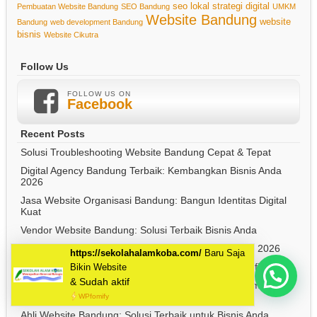
seo lokal
strategi digital
Pembuatan Website Bandung
SEO Bandung
UMKM
Website Bandung
website
Bandung
web development Bandung
bisnis
Website Cikutra
Follow Us
FOLLOW US ON
Facebook
Recent Posts
Solusi Troubleshooting Website Bandung Cepat & Tepat
Digital Agency Bandung Terbaik: Kembangkan Bisnis Anda
2026
Jasa Website Organisasi Bandung: Bangun Identitas Digital
Kuat
Vendor Website Bandung: Solusi Terbaik Bisnis Anda
Pemasaran Online UMKM Bandung: Strategi Ampuh 2026
Jasa Integrasi API Website Bandung Profesional & Efisien
Mau Bikin Website Apa Kak?
Monitoring Website Bandung: Jaga Performa & Keamanan
2026
Ahli Website Bandung: Solusi Terbaik untuk Bisnis Anda