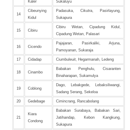
Kaler
Sukaluyu
Cibeunying
Padasuka, Cikutra, Pasirlayung,
14
Kidul
Sukapura
Cibiru Wetan, Cipadung Kidul,
15
Cibiru
Cipadung Wetan, Palasari
Pajajaran, Pasirkaliki, Arjuna,
16
Cicendo
Pamoyanan, Sukaraja
17
Cidadap
Ciumbuleuit, Hegarmanah, Ledeng
Babakan Penghulu, Cisaranten
18
Cinambo
Binaharapan, Sukamulya
Dago, Lebakgede, Lebaksiliwangi,
19
Coblong
Sadang Serang, Sekeloa
20
Gedebage
Cimincrang, Rancabolang
Babakan Surabaya, Babakan Sari,
Kiara
21
Jatihandap, Kebon Kangkung,
Condong
Sukapura