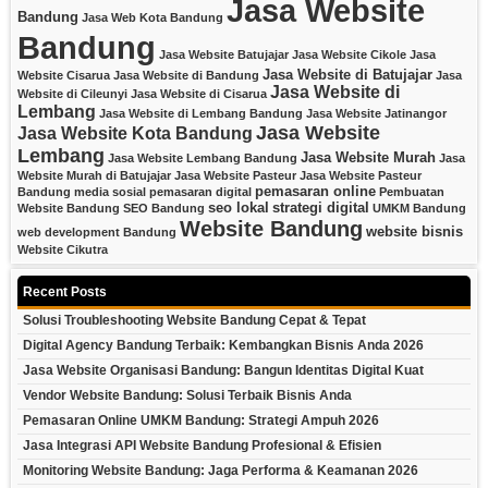
Jasa Website
Bandung
Jasa Web Kota Bandung
Bandung
Jasa Website Batujajar
Jasa Website Cikole
Jasa
Jasa Website di Batujajar
Website Cisarua
Jasa Website di Bandung
Jasa
Jasa Website di
Website di Cileunyi
Jasa Website di Cisarua
Lembang
Jasa Website di Lembang Bandung
Jasa Website Jatinangor
Jasa Website
Jasa Website Kota Bandung
Lembang
Jasa Website Murah
Jasa Website Lembang Bandung
Jasa
Website Murah di Batujajar
Jasa Website Pasteur
Jasa Website Pasteur
pemasaran online
Bandung
media sosial
pemasaran digital
Pembuatan
seo lokal
strategi digital
Website Bandung
SEO Bandung
UMKM Bandung
Website Bandung
website bisnis
web development Bandung
Website Cikutra
Recent Posts
Solusi Troubleshooting Website Bandung Cepat & Tepat
Digital Agency Bandung Terbaik: Kembangkan Bisnis Anda 2026
Jasa Website Organisasi Bandung: Bangun Identitas Digital Kuat
Vendor Website Bandung: Solusi Terbaik Bisnis Anda
Pemasaran Online UMKM Bandung: Strategi Ampuh 2026
Jasa Integrasi API Website Bandung Profesional & Efisien
Monitoring Website Bandung: Jaga Performa & Keamanan 2026