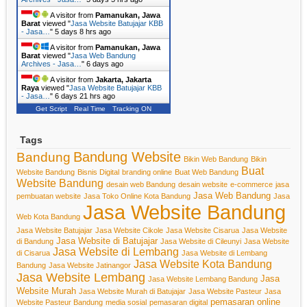
A visitor from
Pamanukan, Jawa
Barat
viewed "
Jasa Website Batujajar KBB
- Jasa…
"
5 days 8 hrs ago
A visitor from
Pamanukan, Jawa
Barat
viewed "
Jasa Web Bandung
Archives - Jasa…
"
6 days ago
A visitor from
Jakarta, Jakarta
Raya
viewed "
Jasa Website Batujajar KBB
- Jasa…
"
6 days 21 hrs ago
Get Script
Real Time
Tracking ON
Tags
Bandung Website
Bandung
Bikin Web Bandung
Bikin
Buat
Website Bandung
Bisnis Digital
branding online
Buat Web Bandung
Website Bandung
desain web Bandung
desain website
e-commerce
jasa
Jasa Web Bandung
pembuatan website
Jasa Toko Online Kota Bandung
Jasa
Jasa Website Bandung
Web Kota Bandung
Jasa Website Batujajar
Jasa Website Cikole
Jasa Website Cisarua
Jasa Website
Jasa Website di Batujajar
di Bandung
Jasa Website di Cileunyi
Jasa Website
Jasa Website di Lembang
di Cisarua
Jasa Website di Lembang
Jasa Website Kota Bandung
Bandung
Jasa Website Jatinangor
Jasa Website Lembang
Jasa
Jasa Website Lembang Bandung
Website Murah
Jasa Website Murah di Batujajar
Jasa Website Pasteur
Jasa
pemasaran online
Website Pasteur Bandung
media sosial
pemasaran digital