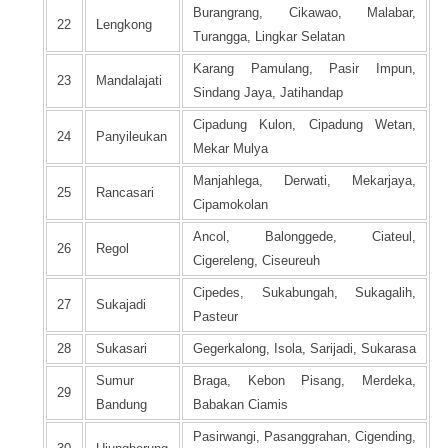
Burangrang, Cikawao, Malabar,
22
Lengkong
Turangga, Lingkar Selatan
Karang Pamulang, Pasir Impun,
23
Mandalajati
Sindang Jaya, Jatihandap
Cipadung Kulon, Cipadung Wetan,
24
Panyileukan
Mekar Mulya
Manjahlega, Derwati, Mekarjaya,
25
Rancasari
Cipamokolan
Ancol, Balonggede, Ciateul,
26
Regol
Cigereleng, Ciseureuh
Cipedes, Sukabungah, Sukagalih,
27
Sukajadi
Pasteur
28
Sukasari
Gegerkalong, Isola, Sarijadi, Sukarasa
Sumur
Braga, Kebon Pisang, Merdeka,
29
Bandung
Babakan Ciamis
Pasirwangi, Pasanggrahan, Cigending,