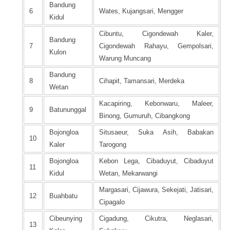
Bandung
6
Wates, Kujangsari, Mengger
Kidul
Cibuntu, Cigondewah Kaler,
Bandung
7
Cigondewah Rahayu, Gempolsari,
Kulon
Warung Muncang
Bandung
8
Cihapit, Tamansari, Merdeka
Wetan
Kacapiring, Kebonwaru, Maleer,
9
Batununggal
Binong, Gumuruh, Cibangkong
Bojongloa
Situsaeur, Suka Asih, Babakan
10
Kaler
Tarogong
Bojongloa
Kebon Lega, Cibaduyut, Cibaduyut
11
Kidul
Wetan, Mekarwangi
Margasari, Cijawura, Sekejati, Jatisari,
12
Buahbatu
Cipagalo
Cibeunying
Cigadung, Cikutra, Neglasari,
13