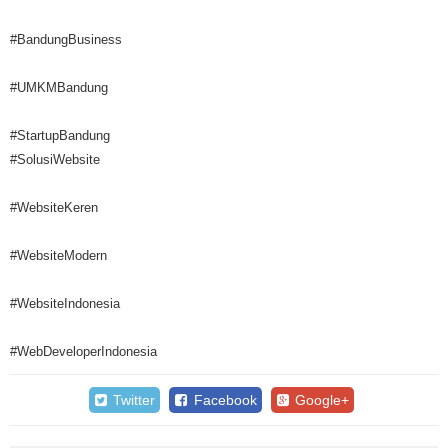
#BandungBusiness
#UMKMBandung
#StartupBandung
#SolusiWebsite
#WebsiteKeren
#WebsiteModern
#WebsiteIndonesia
#WebDeveloperIndonesia
Twitter
Facebook
Google+