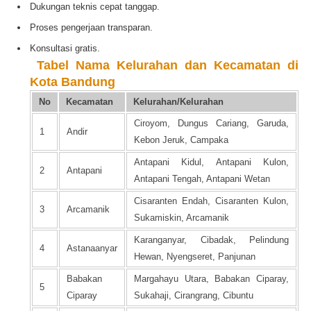
Dukungan teknis cepat tanggap.
Proses pengerjaan transparan.
Konsultasi gratis.
️
Tabel Nama Kelurahan dan Kecamatan di
Kota Bandung
No
Kecamatan
Kelurahan/Kelurahan
Ciroyom, Dungus Cariang, Garuda,
1
Andir
Kebon Jeruk, Campaka
Antapani Kidul, Antapani Kulon,
2
Antapani
Antapani Tengah, Antapani Wetan
Cisaranten Endah, Cisaranten Kulon,
3
Arcamanik
Sukamiskin, Arcamanik
Karanganyar, Cibadak, Pelindung
4
Astanaanyar
Hewan, Nyengseret, Panjunan
Babakan
Margahayu Utara, Babakan Ciparay,
5
Ciparay
Sukahaji, Cirangrang, Cibuntu