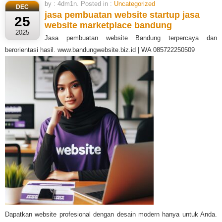
by : 4dm1n. Posted in :
Uncategorized
DEC
jasa pembuatan website startup
jasa
25
website marketplace bandung
2025
Jasa pembuatan website Bandung terpercaya dan
berorientasi hasil. www.bandungwebsite.biz.id | WA 085722250509
Dapatkan website profesional dengan desain modern hanya untuk Anda.