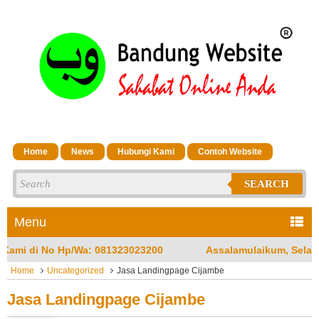
Home
News
Hubungi Kami
Contoh Website
SEARCH
Menu
3200
Assalamulaikum, Selamat Datang di Jasa Bandung 
Home
Uncategorized
Jasa Landingpage Cijambe
Jasa Landingpage Cijambe