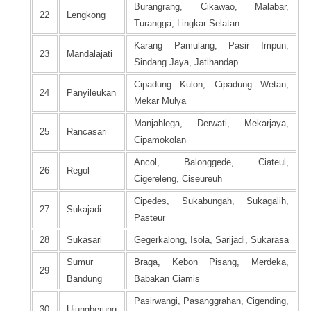
Burangrang, Cikawao, Malabar,
22
Lengkong
Turangga, Lingkar Selatan
Karang Pamulang, Pasir Impun,
23
Mandalajati
Sindang Jaya, Jatihandap
Cipadung Kulon, Cipadung Wetan,
24
Panyileukan
Mekar Mulya
Manjahlega, Derwati, Mekarjaya,
25
Rancasari
Cipamokolan
Ancol, Balonggede, Ciateul,
26
Regol
Cigereleng, Ciseureuh
Cipedes, Sukabungah, Sukagalih,
27
Sukajadi
Pasteur
28
Sukasari
Gegerkalong, Isola, Sarijadi, Sukarasa
Sumur
Braga, Kebon Pisang, Merdeka,
29
Bandung
Babakan Ciamis
Pasirwangi, Pasanggrahan, Cigending,
30
Ujungberung