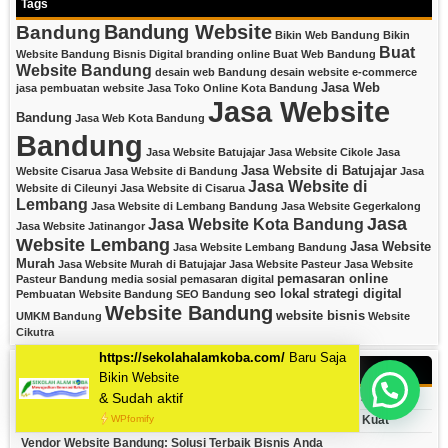
Tags
Bandung Website
Bandung
Bikin Web Bandung
Bikin
Buat
Website Bandung
Bisnis Digital
branding online
Buat Web Bandung
Website Bandung
desain web Bandung
desain website
e-commerce
Jasa Web
jasa pembuatan website
Jasa Toko Online Kota Bandung
Jasa Website
Bandung
Jasa Web Kota Bandung
Bandung
Jasa Website Batujajar
Jasa Website Cikole
Jasa
Jasa Website di Batujajar
Website Cisarua
Jasa Website di Bandung
Jasa
Jasa Website di
Website di Cileunyi
Jasa Website di Cisarua
Lembang
Jasa Website di Lembang Bandung
Jasa Website Gegerkalong
Jasa
Jasa Website Kota Bandung
Jasa Website Jatinangor
Website Lembang
Jasa Website
Jasa Website Lembang Bandung
Murah
Jasa Website Murah di Batujajar
Jasa Website Pasteur
Jasa Website
pemasaran online
Pasteur Bandung
media sosial
pemasaran digital
seo lokal
strategi digital
Pembuatan Website Bandung
SEO Bandung
Website Bandung
website bisnis
UMKM Bandung
Website
Cikutra
Recent Posts
Mau Bikin Website Apa Kak?
Digital Agency Bandung Terbaik: Kembangkan Bisnis Anda 2026
https://sekolahalamkoba.com/
Baru Saja
Jasa Website Organisasi Bandung: Bangun Identitas Digital Kuat
Bikin Website
Vendor Website Bandung: Solusi Terbaik Bisnis Anda