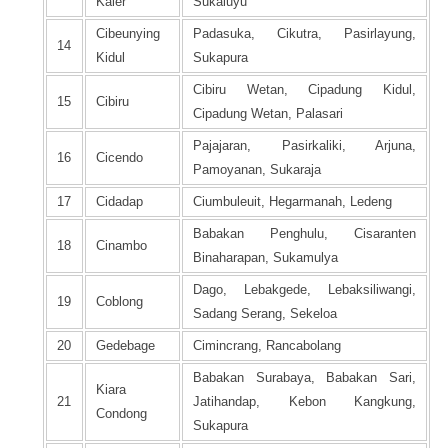
Kaler
Sukaluyu
Cibeunying
Padasuka, Cikutra, Pasirlayung,
14
Kidul
Sukapura
Cibiru Wetan, Cipadung Kidul,
15
Cibiru
Cipadung Wetan, Palasari
Pajajaran, Pasirkaliki, Arjuna,
16
Cicendo
Pamoyanan, Sukaraja
17
Cidadap
Ciumbuleuit, Hegarmanah, Ledeng
Babakan Penghulu, Cisaranten
18
Cinambo
Binaharapan, Sukamulya
Dago, Lebakgede, Lebaksiliwangi,
19
Coblong
Sadang Serang, Sekeloa
20
Gedebage
Cimincrang, Rancabolang
Babakan Surabaya, Babakan Sari,
Kiara
21
Jatihandap, Kebon Kangkung,
Condong
Sukapura