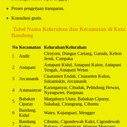
Proses pengerjaan transparan.
Konsultasi gratis.
️
Tabel Nama Kelurahan dan Kecamatan di Kota
Bandung
No
Kecamatan
Kelurahan/Kelurahan
Ciroyom, Dungus Cariang, Garuda, Kebon
1
Andir
Jeruk, Campaka
Antapani Kidul, Antapani Kulon, Antapani
2
Antapani
Tengah, Antapani Wetan
Cisaranten Endah, Cisaranten Kulon,
3
Arcamanik
Sukamiskin, Arcamanik
Karanganyar, Cibadak, Pelindung Hewan,
4
Astanaanyar
Nyengseret, Panjunan
Babakan
Margahayu Utara, Babakan Ciparay,
5
Ciparay
Sukahaji, Cirangrang, Cibuntu
Bandung
6
Wates, Kujangsari, Mengger
Kidul
Bandung
Cibuntu, Cigondewah Kaler, Cigondewah
7
Kulon
Rahayu, Gempolsari, Warung Muncang