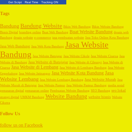
Get Script
Real Time
Tracking ON
Tags
Bandung Website
Bandung
Bikin Web Bandung
Bikin Website Bandung
Buat Website Bandung
Bisnis Digital
branding online
Buat Web Bandung
desain web
Bandung
desain website
e-commerce
jasa pembuatan website
Jasa Toko Online Kota Bandung
Jasa Website
Jasa Web Bandung
Jasa Web Kota Bandung
Bandung
Jasa Website Batujajar
Jasa Website Cikole
Jasa Website Cisarua
Jasa
Jasa Website di Batujajar
Website di Bandung
Jasa Website di Cileunyi
Jasa Website di
Jasa Website di Lembang
Cisarua
Jasa Website di Lembang Bandung
Jasa Website
Jasa
Jasa Website Kota Bandung
Gegerkalong
Jasa Website Jatinangor
Website Lembang
Jasa Website Murah
Jasa Website Lembang Bandung
Jasa
Website Murah di Batujajar
Jasa Website Pasteur
Jasa Website Pasteur Bandung
media sosial
seo lokal
pemasaran digital
pemasaran online
Pembuatan Website Bandung
SEO Bandung
Website Bandung
website bisnis
strategi digital
UMKM Bandung
Website
Cikutra
Follow Us
follow us on
Facebook