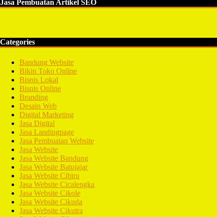
Jasa Pembuatan Artikel SEO
Categories
Bandung Website
Bikin Toko Online
Bisnis Lokal
Bisnis Online
Branding
Desain Web
Digital Marketing
Jasa Digital
Jasa Landingpage
Jasa Pembuatan Website
Jasa Website
Jasa Website Bandung
Jasa Website Batujajar
Jasa Website Cibiru
Jasa Website Cicalengka
Jasa Website Cikole
Jasa Website Cikuda
Jasa Website Cikutra