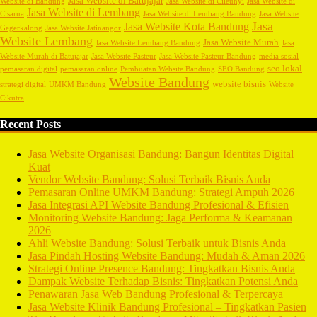
Jasa Website di Batujajar
Website di Bandung
Jasa Website di Cileunyi
Jasa Website di
Jasa Website di Lembang
Cisarua
Jasa Website di Lembang Bandung
Jasa Website
Jasa
Jasa Website Kota Bandung
Gegerkalong
Jasa Website Jatinangor
Website Lembang
Jasa Website Murah
Jasa Website Lembang Bandung
Jasa
Website Murah di Batujajar
Jasa Website Pasteur
Jasa Website Pasteur Bandung
media sosial
seo lokal
pemasaran digital
pemasaran online
Pembuatan Website Bandung
SEO Bandung
Website Bandung
website bisnis
strategi digital
UMKM Bandung
Website
Cikutra
Recent Posts
Jasa Website Organisasi Bandung: Bangun Identitas Digital
Kuat
Vendor Website Bandung: Solusi Terbaik Bisnis Anda
Pemasaran Online UMKM Bandung: Strategi Ampuh 2026
Jasa Integrasi API Website Bandung Profesional & Efisien
Monitoring Website Bandung: Jaga Performa & Keamanan
2026
Ahli Website Bandung: Solusi Terbaik untuk Bisnis Anda
Jasa Pindah Hosting Website Bandung: Mudah & Aman 2026
Strategi Online Presence Bandung: Tingkatkan Bisnis Anda
Dampak Website Terhadap Bisnis: Tingkatkan Potensi Anda
Penawaran Jasa Web Bandung Profesional & Terpercaya
Jasa Website Klinik Bandung Profesional – Tingkatkan Pasien