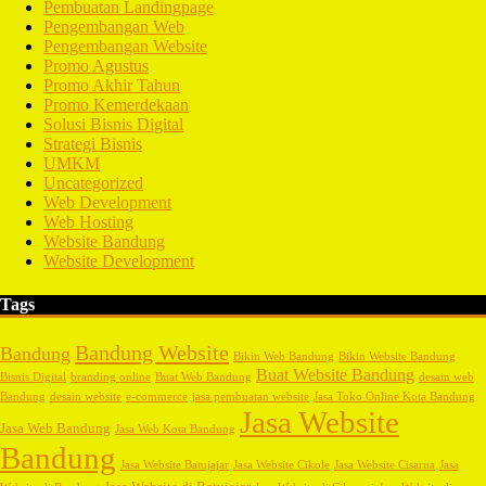
Pembuatan Landingpage
Pengembangan Web
Pengembangan Website
Promo Agustus
Promo Akhir Tahun
Promo Kemerdekaan
Solusi Bisnis Digital
Strategi Bisnis
UMKM
Uncategorized
Web Development
Web Hosting
Website Bandung
Website Development
Tags
Bandung Website
Bandung
Bikin Web Bandung
Bikin Website Bandung
Buat Website Bandung
Bisnis Digital
branding online
Buat Web Bandung
desain web
Bandung
desain website
e-commerce
jasa pembuatan website
Jasa Toko Online Kota Bandung
Jasa Website
Jasa Web Bandung
Jasa Web Kota Bandung
Bandung
Jasa Website Batujajar
Jasa Website Cikole
Jasa Website Cisarua
Jasa