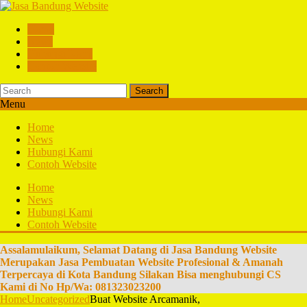
Home
News
Hubungi Kami
Contoh Website
Search
Menu
Home
News
Hubungi Kami
Contoh Website
Home
News
Hubungi Kami
Contoh Website
Assalamulaikum, Selamat Datang di Jasa Bandung Website
Merupakan Jasa Pembuatan Website Profesional & Amanah
Terpercaya di Kota Bandung Silakan Bisa menghubungi CS
Kami di No Hp/Wa: 081323023200
Home
Uncategorized
Buat Website Arcamanik,