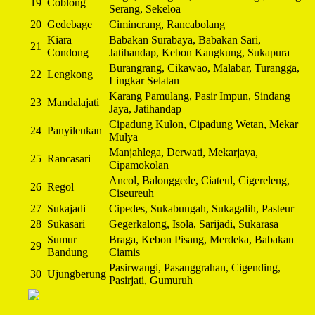
19
Coblong
Serang, Sekeloa
20
Gedebage
Cimincrang, Rancabolang
Kiara
Babakan Surabaya, Babakan Sari,
21
Condong
Jatihandap, Kebon Kangkung, Sukapura
Burangrang, Cikawao, Malabar, Turangga,
22
Lengkong
Lingkar Selatan
Karang Pamulang, Pasir Impun, Sindang
23
Mandalajati
Jaya, Jatihandap
Cipadung Kulon, Cipadung Wetan, Mekar
24
Panyileukan
Mulya
Manjahlega, Derwati, Mekarjaya,
25
Rancasari
Cipamokolan
Ancol, Balonggede, Ciateul, Cigereleng,
26
Regol
Ciseureuh
27
Sukajadi
Cipedes, Sukabungah, Sukagalih, Pasteur
28
Sukasari
Gegerkalong, Isola, Sarijadi, Sukarasa
Sumur
Braga, Kebon Pisang, Merdeka, Babakan
29
Bandung
Ciamis
Pasirwangi, Pasanggrahan, Cigending,
30
Ujungberung
Pasirjati, Gumuruh