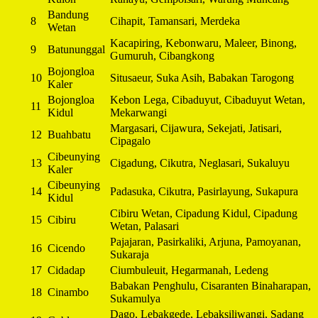
Bandung
8
Cihapit, Tamansari, Merdeka
Wetan
Kacapiring, Kebonwaru, Maleer, Binong,
9
Batununggal
Gumuruh, Cibangkong
Bojongloa
10
Situsaeur, Suka Asih, Babakan Tarogong
Kaler
Bojongloa
Kebon Lega, Cibaduyut, Cibaduyut Wetan,
11
Kidul
Mekarwangi
Margasari, Cijawura, Sekejati, Jatisari,
12
Buahbatu
Cipagalo
Cibeunying
13
Cigadung, Cikutra, Neglasari, Sukaluyu
Kaler
Cibeunying
14
Padasuka, Cikutra, Pasirlayung, Sukapura
Kidul
Cibiru Wetan, Cipadung Kidul, Cipadung
15
Cibiru
Wetan, Palasari
Pajajaran, Pasirkaliki, Arjuna, Pamoyanan,
16
Cicendo
Sukaraja
17
Cidadap
Ciumbuleuit, Hegarmanah, Ledeng
Babakan Penghulu, Cisaranten Binaharapan,
18
Cinambo
Sukamulya
Dago, Lebakgede, Lebaksiliwangi, Sadang