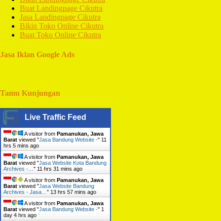
Buat Landingpage Cikutra
Jasa Landingpage Cikutra
Bikin Toko Online Cikutra
Buat Toko Online Cikutra
Jasa Iklan Google Ads
Tamu Kunjungan
Live Traffic Feed
A visitor from
Pamanukan, Jawa
Barat
viewed "
Jasa Bandung Website -
"
11
hrs 5 mins ago
A visitor from
Pamanukan, Jawa
Barat
viewed "
Jasa Website Kota Bandung
Archives -…
"
11 hrs 31 mins ago
A visitor from
Pamanukan, Jawa
Barat
viewed "
Jasa Website Bandung
Archives - Jasa…
"
13 hrs 57 mins ago
A visitor from
Pamanukan, Jawa
Barat
viewed "
Jasa Bandung Website -
"
1
day 4 hrs ago