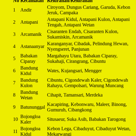
No
Kecamatan
Kelurahan/Kelurahan
Ciroyom, Dungus Cariang, Garuda, Kebon
1
Andir
Jeruk, Campaka
Antapani Kidul, Antapani Kulon, Antapani
2
Antapani
Tengah, Antapani Wetan
Cisaranten Endah, Cisaranten Kulon,
3
Arcamanik
Sukamiskin, Arcamanik
Karanganyar, Cibadak, Pelindung Hewan,
4
Astanaanyar
Nyengseret, Panjunan
Babakan
Margahayu Utara, Babakan Ciparay,
5
Ciparay
Sukahaji, Cirangrang, Cibuntu
Bandung
6
Wates, Kujangsari, Mengger
Kidul
Bandung
Cibuntu, Cigondewah Kaler, Cigondewah
7
Kulon
Rahayu, Gempolsari, Warung Muncang
Bandung
8
Cihapit, Tamansari, Merdeka
Wetan
Kacapiring, Kebonwaru, Maleer, Binong,
9
Batununggal
Gumuruh, Cibangkong
Bojongloa
10
Situsaeur, Suka Asih, Babakan Tarogong
Kaler
Bojongloa
Kebon Lega, Cibaduyut, Cibaduyut Wetan,
11
Kidul
Mekarwangi