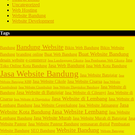
Uncategorized
Web Hosting
Website Bandung
Website Development
Tags
Bandung Website
Bandung
Bikin Web Bandung
Bikin Website
Buat Website Bandung
Bandung
branding online
Buat Web Bandung
desain website
e-commerce
Jasa
Jasa Landingpage Cikutra
Jasa Pembuatan Web Cikutra
Jasa Web Bandung
Toko Online Kota Bandung
Jasa Web Kota Bandung
Jasa Website Bandung
Jasa Website Batujajar
Jasa
Jasa Website Cikole
Jasa Website Cisarua
Website Batujajar KBB
Jasa Website
Jasa Website di
Ciumbuleuit
Jasa Website Ciumbuluit
Jasa Website Diaptiukur Bandung
Jasa Website di Batujajar
Bandung
Jasa Website di Cileunyi
Jasa Website di
Jasa Website di Lembang
Cisarua
Jasa Website di
Jasa Website di Diaptiukur
Jasa
Lembang Bandung
Jasa Website Gegerkalong
Jasa Website Jatinangor
Jasa Website Lembang
Website Kota Bandung
Jasa Website
Jasa Website Murah
Lembang Bandung
Jasa Website Murah di Batujajar
Jasa
Website Pasteur
Jasa Website Pasteur Bandung
pemasaran digital
Pembuatan
Website Bandung
Website Bandung
SEO Bandung
Website Batujajar