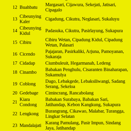
Margasari, Cijawura, Sekejati, Jatisari,
12
Buahbatu
Cipagalo
Cibeunying
13
Cigadung, Cikutra, Neglasari, Sukaluyu
Kaler
Cibeunying
14
Padasuka, Cikutra, Pasirlayung, Sukapura
Kidul
Cibiru Wetan, Cipadung Kidul, Cipadung
15
Cibiru
Wetan, Palasari
Pajajaran, Pasirkaliki, Arjuna, Pamoyanan,
16
Cicendo
Sukaraja
17
Cidadap
Ciumbuleuit, Hegarmanah, Ledeng
Babakan Penghulu, Cisaranten Binaharapan,
18
Cinambo
Sukamulya
Dago, Lebakgede, Lebaksiliwangi, Sadang
19
Coblong
Serang, Sekeloa
20
Gedebage
Cimincrang, Rancabolang
Kiara
Babakan Surabaya, Babakan Sari,
21
Condong
Jatihandap, Kebon Kangkung, Sukapura
Burangrang, Cikawao, Malabar, Turangga,
22
Lengkong
Lingkar Selatan
Karang Pamulang, Pasir Impun, Sindang
23
Mandalajati
Jaya, Jatihandap