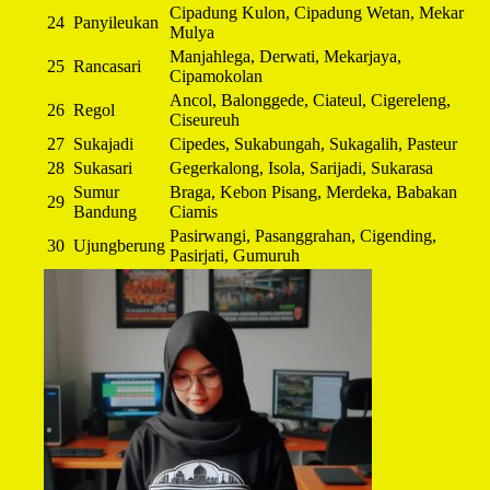
Cipadung Kulon, Cipadung Wetan, Mekar
24
Panyileukan
Mulya
Manjahlega, Derwati, Mekarjaya,
25
Rancasari
Cipamokolan
Ancol, Balonggede, Ciateul, Cigereleng,
26
Regol
Ciseureuh
27
Sukajadi
Cipedes, Sukabungah, Sukagalih, Pasteur
28
Sukasari
Gegerkalong, Isola, Sarijadi, Sukarasa
Sumur
Braga, Kebon Pisang, Merdeka, Babakan
29
Bandung
Ciamis
Pasirwangi, Pasanggrahan, Cigending,
30
Ujungberung
Pasirjati, Gumuruh