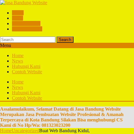
Home
News
Hubungi Kami
Contoh Website
Search
Menu
Home
News
Hubungi Kami
Contoh Website
Home
News
Hubungi Kami
Contoh Website
Assalamulaikum, Selamat Datang di Jasa Bandung Website
Merupakan Jasa Pembuatan Website Profesional & Amanah
Terpercaya di Kota Bandung Silakan Bisa menghubungi CS
Kami di No Hp/Wa: 081323023200
Home
Uncategorized
Buat Web Bandung Kidul,