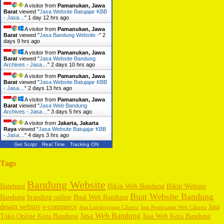
A visitor from
Pamanukan, Jawa
Barat
viewed "
Jasa Website Batujajar KBB
- Jasa…
"
1 day 12 hrs ago
A visitor from
Pamanukan, Jawa
Barat
viewed "
Jasa Bandung Website -
"
2
days 9 hrs ago
A visitor from
Pamanukan, Jawa
Barat
viewed "
Jasa Website Bandung
Archives - Jasa…
"
2 days 10 hrs ago
A visitor from
Pamanukan, Jawa
Barat
viewed "
Jasa Website Batujajar KBB
- Jasa…
"
2 days 13 hrs ago
A visitor from
Pamanukan, Jawa
Barat
viewed "
Jasa Web Bandung
Archives - Jasa…
"
3 days 5 hrs ago
A visitor from
Jakarta, Jakarta
Raya
viewed "
Jasa Website Batujajar KBB
- Jasa…
"
4 days 3 hrs ago
Get Script
Real Time
Tracking ON
Tags
Bandung Website
Bandung
Bikin Web Bandung
Bikin Website
Buat Website Bandung
Bandung
branding online
Buat Web Bandung
desain website
e-commerce
Jasa
Jasa Landingpage Cikutra
Jasa Pembuatan Web Cikutra
Jasa Web Bandung
Toko Online Kota Bandung
Jasa Web Kota Bandung