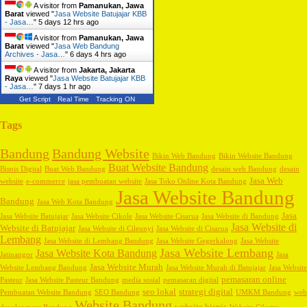
A visitor from
Pamanukan, Jawa
Barat
viewed "
Jasa Website Batujajar KBB
- Jasa…
"
5 days 12 hrs ago
A visitor from
Pamanukan, Jawa
Barat
viewed "
Jasa Web Bandung
Archives - Jasa…
"
6 days 4 hrs ago
A visitor from
Jakarta, Jakarta
Raya
viewed "
Jasa Website Batujajar KBB
- Jasa…
"
7 days 1 hr ago
Get Script
Real Time
Tracking ON
Tags
Bandung
Bandung Website
Bikin Web Bandung
Bikin Website Bandung
Buat Website Bandung
Bisnis Digital
Buat Web Bandung
desain web Bandung
desain
Jasa Web
website
e-commerce
jasa pembuatan website
Jasa Toko Online Kota Bandung
Jasa Website Bandung
Bandung
Jasa Web Kota Bandung
Jasa
Jasa Website Batujajar
Jasa Website Cikole
Jasa Website Cisarua
Jasa Website di Bandung
Jasa Website di
Website di Batujajar
Jasa Website di Cileunyi
Jasa Website di Cisarua
Lembang
Jasa Website di Lembang Bandung
Jasa Website Gegerkalong
Jasa Website
Jasa Website Lembang
Jasa Website Kota Bandung
Jatinangor
Jasa
Jasa Website Murah
Website Lembang Bandung
Jasa Website Murah di Batujajar
Jasa Website
pemasaran online
Pasteur
Jasa Website Pasteur Bandung
media sosial
pemasaran digital
seo lokal
strategi digital
Pembuatan Website Bandung
SEO Bandung
UMKM Bandung
web
Website Bandung
website bisnis