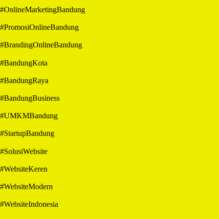
#OnlineMarketingBandung
#PromosiOnlineBandung
#BrandingOnlineBandung
#BandungKota
#BandungRaya
#BandungBusiness
#UMKMBandung
#StartupBandung
#SolusiWebsite
#WebsiteKeren
#WebsiteModern
#WebsiteIndonesia