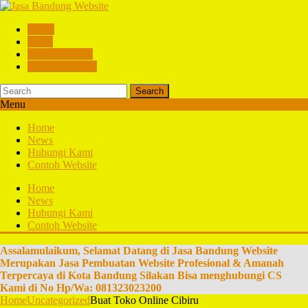
Home
News
Hubungi Kami
Contoh Website
Search
Menu
Home
News
Hubungi Kami
Contoh Website
Home
News
Hubungi Kami
Contoh Website
Assalamulaikum, Selamat Datang di Jasa Bandung Website
Merupakan Jasa Pembuatan Website Profesional & Amanah
Terpercaya di Kota Bandung Silakan Bisa menghubungi CS
Kami di No Hp/Wa: 081323023200
Home
Uncategorized
Buat Toko Online Cibiru