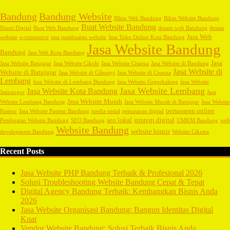
Bandung
Bandung Website
Bikin Web Bandung
Bikin Website Bandung
Buat Website Bandung
Bisnis Digital
Buat Web Bandung
desain web Bandung
desain
Jasa Web
website
e-commerce
jasa pembuatan website
Jasa Toko Online Kota Bandung
Jasa Website Bandung
Bandung
Jasa Web Kota Bandung
Jasa
Jasa Website Batujajar
Jasa Website Cikole
Jasa Website Cisarua
Jasa Website di Bandung
Jasa Website di
Website di Batujajar
Jasa Website di Cileunyi
Jasa Website di Cisarua
Lembang
Jasa Website di Lembang Bandung
Jasa Website Gegerkalong
Jasa Website
Jasa Website Lembang
Jasa Website Kota Bandung
Jatinangor
Jasa
Jasa Website Murah
Website Lembang Bandung
Jasa Website Murah di Batujajar
Jasa Website
pemasaran online
Pasteur
Jasa Website Pasteur Bandung
media sosial
pemasaran digital
seo lokal
strategi digital
Pembuatan Website Bandung
SEO Bandung
UMKM Bandung
web
Website Bandung
website bisnis
development Bandung
Website Cikutra
Recent Posts
Jasa Website PHP Bandung Terbaik & Profesional 2026
Solusi Troubleshooting Website Bandung Cepat & Tepat
Digital Agency Bandung Terbaik: Kembangkan Bisnis Anda
2026
Jasa Website Organisasi Bandung: Bangun Identitas Digital
Kuat
Vendor Website Bandung: Solusi Terbaik Bisnis Anda