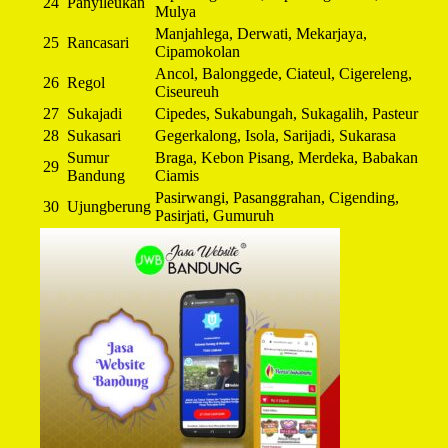
24
Panyileukan
Mulya
Manjahlega, Derwati, Mekarjaya,
25
Rancasari
Cipamokolan
Ancol, Balonggede, Ciateul, Cigereleng,
26
Regol
Ciseureuh
27
Sukajadi
Cipedes, Sukabungah, Sukagalih, Pasteur
28
Sukasari
Gegerkalong, Isola, Sarijadi, Sukarasa
Sumur
Braga, Kebon Pisang, Merdeka, Babakan
29
Bandung
Ciamis
Pasirwangi, Pasanggrahan, Cigending,
30
Ujungberung
Pasirjati, Gumuruh