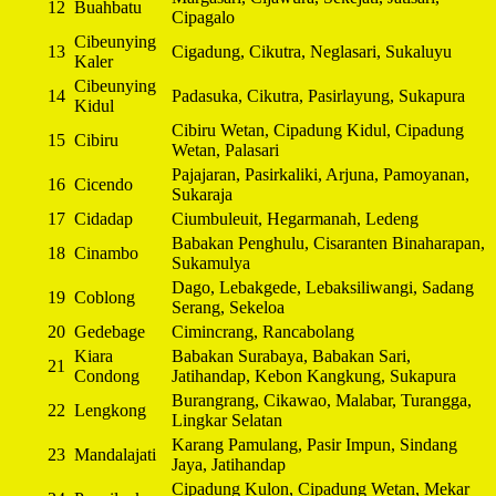
12
Buahbatu
Cipagalo
Cibeunying
13
Cigadung, Cikutra, Neglasari, Sukaluyu
Kaler
Cibeunying
14
Padasuka, Cikutra, Pasirlayung, Sukapura
Kidul
Cibiru Wetan, Cipadung Kidul, Cipadung
15
Cibiru
Wetan, Palasari
Pajajaran, Pasirkaliki, Arjuna, Pamoyanan,
16
Cicendo
Sukaraja
17
Cidadap
Ciumbuleuit, Hegarmanah, Ledeng
Babakan Penghulu, Cisaranten Binaharapan,
18
Cinambo
Sukamulya
Dago, Lebakgede, Lebaksiliwangi, Sadang
19
Coblong
Serang, Sekeloa
20
Gedebage
Cimincrang, Rancabolang
Kiara
Babakan Surabaya, Babakan Sari,
21
Condong
Jatihandap, Kebon Kangkung, Sukapura
Burangrang, Cikawao, Malabar, Turangga,
22
Lengkong
Lingkar Selatan
Karang Pamulang, Pasir Impun, Sindang
23
Mandalajati
Jaya, Jatihandap
Cipadung Kulon, Cipadung Wetan, Mekar