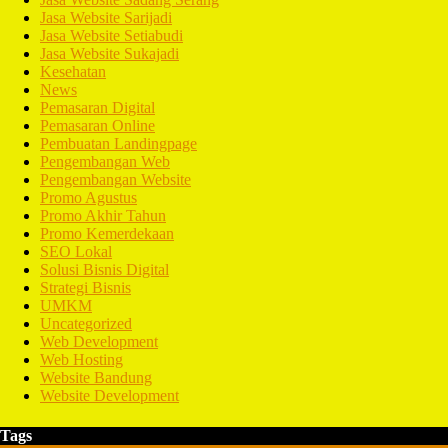
Jasa Website Sarijadi
Jasa Website Setiabudi
Jasa Website Sukajadi
Kesehatan
News
Pemasaran Digital
Pemasaran Online
Pembuatan Landingpage
Pengembangan Web
Pengembangan Website
Promo Agustus
Promo Akhir Tahun
Promo Kemerdekaan
SEO Lokal
Solusi Bisnis Digital
Strategi Bisnis
UMKM
Uncategorized
Web Development
Web Hosting
Website Bandung
Website Development
Tags