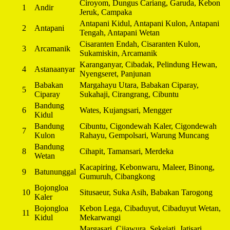
Ciroyom, Dungus Cariang, Garuda, Kebon
1
Andir
Jeruk, Campaka
Antapani Kidul, Antapani Kulon, Antapani
2
Antapani
Tengah, Antapani Wetan
Cisaranten Endah, Cisaranten Kulon,
3
Arcamanik
Sukamiskin, Arcamanik
Karanganyar, Cibadak, Pelindung Hewan,
4
Astanaanyar
Nyengseret, Panjunan
Babakan
Margahayu Utara, Babakan Ciparay,
5
Ciparay
Sukahaji, Cirangrang, Cibuntu
Bandung
6
Wates, Kujangsari, Mengger
Kidul
Bandung
Cibuntu, Cigondewah Kaler, Cigondewah
7
Kulon
Rahayu, Gempolsari, Warung Muncang
Bandung
8
Cihapit, Tamansari, Merdeka
Wetan
Kacapiring, Kebonwaru, Maleer, Binong,
9
Batununggal
Gumuruh, Cibangkong
Bojongloa
10
Situsaeur, Suka Asih, Babakan Tarogong
Kaler
Bojongloa
Kebon Lega, Cibaduyut, Cibaduyut Wetan,
11
Kidul
Mekarwangi
Margasari, Cijawura, Sekejati, Jatisari,