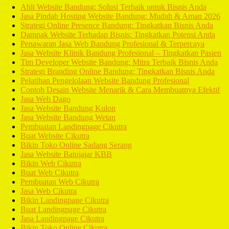
Ahli Website Bandung: Solusi Terbaik untuk Bisnis Anda
Jasa Pindah Hosting Website Bandung: Mudah & Aman 2026
Strategi Online Presence Bandung: Tingkatkan Bisnis Anda
Dampak Website Terhadap Bisnis: Tingkatkan Potensi Anda
Penawaran Jasa Web Bandung Profesional & Terpercaya
Jasa Website Klinik Bandung Profesional – Tingkatkan Pasien
Tim Developer Website Bandung: Mitra Terbaik Bisnis Anda
Strategi Branding Online Bandung: Tingkatkan Bisnis Anda
Pelatihan Pengelolaan Website Bandung Profesional
Contoh Desain Website Menarik & Cara Membuatnya Efektif
Jasa Web Dago
Jasa Website Bandung Kulon
Jasa Website Bandung Wetan
Pembuatan Landingpage Cikutra
Buat Website Cikutra
Bikin Toko Online Sadang Serang
Jasa Website Batujajar KBB
Bikin Web Cikutra
Buat Web Cikutra
Pembuatan Web Cikutra
Jasa Web Cikutra
Bikin Landingpage Cikutra
Buat Landingpage Cikutra
Jasa Landingpage Cikutra
Bikin Toko Online Cikutra