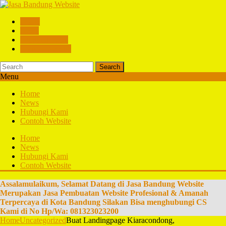
Home
News
Hubungi Kami
Contoh Website
Search
Menu
Home
News
Hubungi Kami
Contoh Website
Home
News
Hubungi Kami
Contoh Website
Assalamulaikum, Selamat Datang di Jasa Bandung Website
Merupakan Jasa Pembuatan Website Profesional & Amanah
Terpercaya di Kota Bandung Silakan Bisa menghubungi CS
Kami di No Hp/Wa: 081323023200
Home
Uncategorized
Buat Landingpage Kiaracondong,