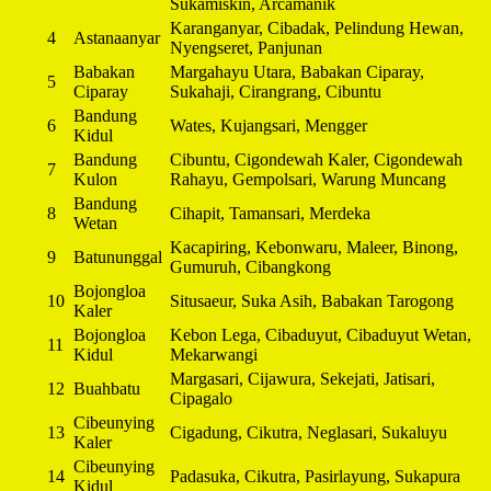
Sukamiskin, Arcamanik
Karanganyar, Cibadak, Pelindung Hewan,
4
Astanaanyar
Nyengseret, Panjunan
Babakan
Margahayu Utara, Babakan Ciparay,
5
Ciparay
Sukahaji, Cirangrang, Cibuntu
Bandung
6
Wates, Kujangsari, Mengger
Kidul
Bandung
Cibuntu, Cigondewah Kaler, Cigondewah
7
Kulon
Rahayu, Gempolsari, Warung Muncang
Bandung
8
Cihapit, Tamansari, Merdeka
Wetan
Kacapiring, Kebonwaru, Maleer, Binong,
9
Batununggal
Gumuruh, Cibangkong
Bojongloa
10
Situsaeur, Suka Asih, Babakan Tarogong
Kaler
Bojongloa
Kebon Lega, Cibaduyut, Cibaduyut Wetan,
11
Kidul
Mekarwangi
Margasari, Cijawura, Sekejati, Jatisari,
12
Buahbatu
Cipagalo
Cibeunying
13
Cigadung, Cikutra, Neglasari, Sukaluyu
Kaler
Cibeunying
14
Padasuka, Cikutra, Pasirlayung, Sukapura
Kidul