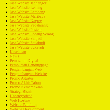
Jasa Website Jatinangor
Jasa Website Ledeng
Jasa Website Lembang
Jasa Website Maribaya
Jasa Website Nagreg
Jasa Website Padalarang
Jasa Website Pasteur
Jasa Website Sadang Serang
Jasa Website Sarijadi
Jasa Website Setiabudi
Jasa Website Sukajadi
Kesehatan
News
Pemasaran Digital
Pembuatan Landingpage
Pengembangan Web
Pengembangan Website
Promo Agustus
Promo Akhir Tahun
Promo Kemerdekaan
Strategi Bisnis
Uncategorized
Web Hosting
Website Bandung
Website Development