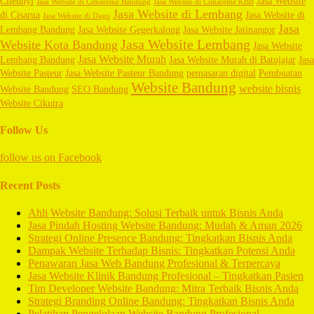
Cileunyi
Jasa Website
Jasa Website di Cimareme Bandung
Jasa Website di Cimareme KBB
Jasa Website di Lembang
di Cisarua
Jasa Website di
Jasa Website di Dago
Jasa
Lembang Bandung
Jasa Website Gegerkalong
Jasa Website Jatinangor
Jasa Website Lembang
Website Kota Bandung
Jasa Website
Jasa Website Murah
Lembang Bandung
Jasa Website Murah di Batujajar
Jasa
Website Pasteur
Jasa Website Pasteur Bandung
pemasaran digital
Pembuatan
Website Bandung
website bisnis
Website Bandung
SEO Bandung
Website Cikutra
Follow Us
follow us on
Facebook
Recent Posts
Ahli Website Bandung: Solusi Terbaik untuk Bisnis Anda
Jasa Pindah Hosting Website Bandung: Mudah & Aman 2026
Strategi Online Presence Bandung: Tingkatkan Bisnis Anda
Dampak Website Terhadap Bisnis: Tingkatkan Potensi Anda
Penawaran Jasa Web Bandung Profesional & Terpercaya
Jasa Website Klinik Bandung Profesional – Tingkatkan Pasien
Tim Developer Website Bandung: Mitra Terbaik Bisnis Anda
Strategi Branding Online Bandung: Tingkatkan Bisnis Anda
Pelatihan Pengelolaan Website Bandung Profesional