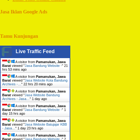
Jasa Iklan Google Ads
Tamu Kunjungan
Live Traffic Feed
A visitor from
Pamanukan, Jawa
Barat
viewed "
Jasa Bandung Website -
"
21
hrs 53 mins ago
A visitor from
Pamanukan, Jawa
Barat
viewed "
Jasa Website Kota Bandung
Archives -…
"
22 hrs 20 mins ago
A visitor from
Pamanukan, Jawa
Barat
viewed "
Jasa Website Bandung
Archives - Jasa…
"
1 day ago
A visitor from
Pamanukan, Jawa
Barat
viewed "
Jasa Bandung Website -
"
1
day 15 hrs ago
A visitor from
Pamanukan, Jawa
Barat
viewed "
Jasa Website Batujajar KBB
- Jasa…
"
1 day 23 hrs ago
A visitor from
Pamanukan, Jawa
Barat
viewed "
Jasa Bandung Website -
"
2