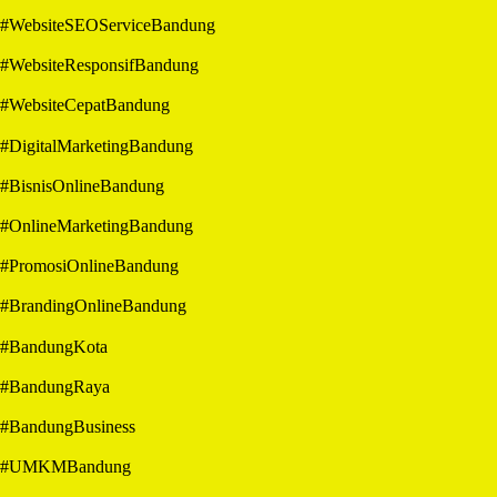
#WebsiteSEOServiceBandung
#WebsiteResponsifBandung
#WebsiteCepatBandung
#DigitalMarketingBandung
#BisnisOnlineBandung
#OnlineMarketingBandung
#PromosiOnlineBandung
#BrandingOnlineBandung
#BandungKota
#BandungRaya
#BandungBusiness
#UMKMBandung