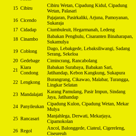
Cibiru Wetan, Cipadung Kidul, Cipadung
15
Cibiru
Wetan, Palasari
Pajajaran, Pasirkaliki, Arjuna, Pamoyanan,
16
Cicendo
Sukaraja
17
Cidadap
Ciumbuleuit, Hegarmanah, Ledeng
Babakan Penghulu, Cisaranten Binaharapan,
18
Cinambo
Sukamulya
Dago, Lebakgede, Lebaksiliwangi, Sadang
19
Coblong
Serang, Sekeloa
20
Gedebage
Cimincrang, Rancabolang
Kiara
Babakan Surabaya, Babakan Sari,
21
Condong
Jatihandap, Kebon Kangkung, Sukapura
Burangrang, Cikawao, Malabar, Turangga,
22
Lengkong
Lingkar Selatan
Karang Pamulang, Pasir Impun, Sindang
23
Mandalajati
Jaya, Jatihandap
Cipadung Kulon, Cipadung Wetan, Mekar
24
Panyileukan
Mulya
Manjahlega, Derwati, Mekarjaya,
25
Rancasari
Cipamokolan
Ancol, Balonggede, Ciateul, Cigereleng,
26
Regol
Ciseureuh