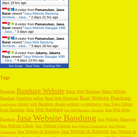
days 19 hrs ago
A visitor from
Pamanukan, Jawa
Barat
viewed "
Jasa Website Bandung
Archives - Jasa…
"
2 days 21 hrs ago
A visitor from
Pamanukan, Jawa
Barat
viewed "
Jasa Website Batujajar KBB
- Jasa…
"
3 days ago
A visitor from
Pamanukan, Jawa
Barat
viewed "
Jasa Web Bandung
Archives - Jasa…
"
3 days 16 hrs ago
A visitor from
Jakarta, Jakarta
Raya
viewed "
Jasa Website Batujajar KBB
- Jasa…
"
4 days 13 hrs ago
Get Script
Real Time
Tracking ON
Tags
Bandung Website
Bandung
Bikin Web Bandung
Bikin Website
Buat Website Bandung
Bandung
branding online
Buat Web Bandung
desain web Bandung
desain website
e-commerce
Jasa Toko Online
ciumbuleuit
Jasa Web Bandung
Kota Bandung
Jasa Web Kota
Jasa Web Bandung Terdekat
Jasa Website Bandung
Bandung
Jasa Website Batujajar
Jasa Website Cikole
Jasa Website Cisarua
Jasa Website Ciumbuleuit
Jasa Website
Jasa Website di Batujajar
Jasa Website di Bandung
Jasa Website di
Ciumbuluit