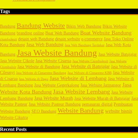
Tags
Bandung Website
Bandung
Bikin Web Bandung
Bikin Website
Buat Website Bandung
Bandung
branding online
Buat Web Bandung
desain web Bandung
desain website
e-commerce
Jasa Toko Online
ciumbuleuit
Jasa Web Bandung
Kota Bandung
Jasa Web Kota
Jasa Web Bandung Terdekat
Jasa Website Bandung
Bandung
Jasa Website Batujajar
Jasa Website Cikole
Jasa Website Cisarua
Jasa Website Ciumbuleuit
Jasa Website
Jasa Website di Batujajar
Jasa Website di Bandung
Jasa Website di
Ciumbuluit
Cileunyi
Jasa Website
Jasa Website di Cimareme Bandung
Jasa Website di Cimareme KBB
Jasa Website di Lembang
di Cisarua
Jasa Website di
Jasa Website di Dago
Jasa
Lembang Bandung
Jasa Website Gegerkalong
Jasa Website Jatinangor
Jasa Website Lembang
Website Kota Bandung
Jasa Website
Jasa Website Murah
Lembang Bandung
Jasa Website Murah di Batujajar
Jasa
Website Pasteur
Jasa Website Pasteur Bandung
pemasaran digital
Pembuatan
Website Bandung
website bisnis
Website Bandung
SEO Bandung
Website Cikutra
Recent Posts