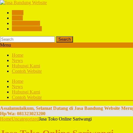
Home
News
Hubungi Kami
Contoh Website
Search
Menu
Home
News
Hubungi Kami
Contoh Website
Home
News
Hubungi Kami
Contoh Website
Assalamulaikum, Selamat Datang di Jasa Bandung Website Meru
Hp/Wa: 081323023200
Home
Uncategorized
Jasa Toko Online Sariwangi