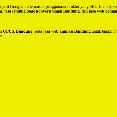
seperti Google. Ini termasuk penggunaan struktur yang SEO-friendly 
ng
,
jasa landing page konversi tinggi Bandung
, dan
jasa web deng
ain UI/UX Bandung
, serta
jasa web animasi Bandung
untuk tampil ma
in.