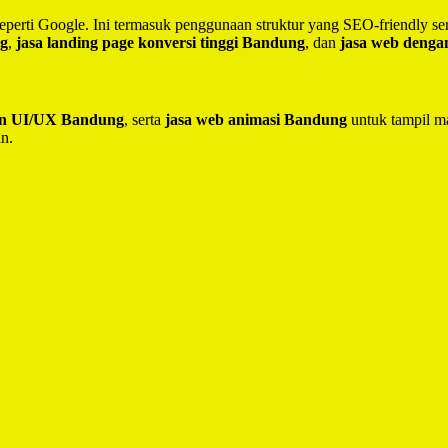
seperti Google. Ini termasuk penggunaan struktur yang SEO-friendly 
ng
,
jasa landing page konversi tinggi Bandung
, dan
jasa web deng
ain UI/UX Bandung
, serta
jasa web animasi Bandung
untuk tampil ma
in.