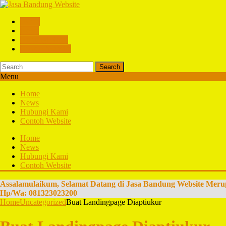
Home
News
Hubungi Kami
Contoh Website
Search
Menu
Home
News
Hubungi Kami
Contoh Website
Home
News
Hubungi Kami
Contoh Website
Assalamulaikum, Selamat Datang di Jasa Bandung Website Meru
Hp/Wa: 081323023200
Home
Uncategorized
Buat Landingpage Diaptiukur