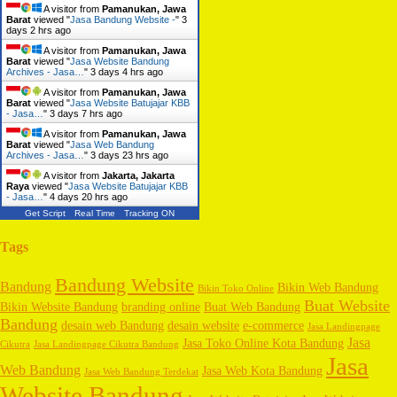
A visitor from
Pamanukan, Jawa
Barat
viewed "
Jasa Bandung Website -
"
3
days 2 hrs ago
A visitor from
Pamanukan, Jawa
Barat
viewed "
Jasa Website Bandung
Archives - Jasa…
"
3 days 4 hrs ago
A visitor from
Pamanukan, Jawa
Barat
viewed "
Jasa Website Batujajar KBB
- Jasa…
"
3 days 7 hrs ago
A visitor from
Pamanukan, Jawa
Barat
viewed "
Jasa Web Bandung
Archives - Jasa…
"
3 days 23 hrs ago
A visitor from
Jakarta, Jakarta
Raya
viewed "
Jasa Website Batujajar KBB
- Jasa…
"
4 days 20 hrs ago
Get Script
Real Time
Tracking ON
Tags
Bandung Website
Bandung
Bikin Web Bandung
Bikin Toko Online
Buat Website
Bikin Website Bandung
branding online
Buat Web Bandung
Bandung
desain web Bandung
desain website
e-commerce
Jasa Landingpage
Jasa
Jasa Toko Online Kota Bandung
Cikutra
Jasa Landingpage Cikutra Bandung
Jasa
Web Bandung
Jasa Web Kota Bandung
Jasa Web Bandung Terdekat
Website Bandung