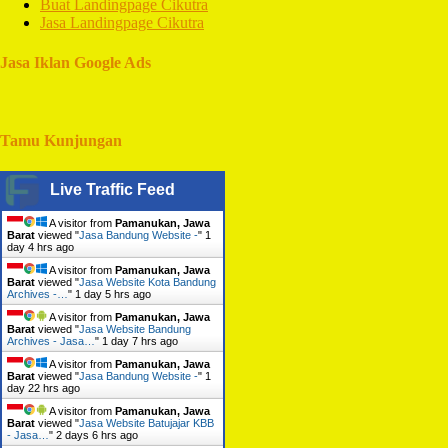
Buat Landingpage Cikutra
Jasa Landingpage Cikutra
Jasa Iklan Google Ads
Tamu Kunjungan
Live Traffic Feed
A visitor from
Pamanukan, Jawa
Barat
viewed "
Jasa Bandung Website -
"
1
day 4 hrs ago
A visitor from
Pamanukan, Jawa
Barat
viewed "
Jasa Website Kota Bandung
Archives -…
"
1 day 5 hrs ago
A visitor from
Pamanukan, Jawa
Barat
viewed "
Jasa Website Bandung
Archives - Jasa…
"
1 day 7 hrs ago
A visitor from
Pamanukan, Jawa
Barat
viewed "
Jasa Bandung Website -
"
1
day 22 hrs ago
A visitor from
Pamanukan, Jawa
Barat
viewed "
Jasa Website Batujajar KBB
- Jasa…
"
2 days 6 hrs ago