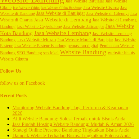
Jasa Website Batujajar
Jasa Website
Cikole
Jasa Website Cisarua
Jasa
Jasa Website Cililin
Jasa Website Cililin Bandung
Jasa Website di Batujajar
Website di Bandung
Jasa Website di Cileunyi
Jasa
Jasa Website di Lembang
Website di Cisarua
Jasa Website di Lembang
Jasa Website
Bandung
Jasa Website Gegerkalong
Jasa Website Jatinangor
Jasa Website Lembang
Kota Bandung
Jasa Website Lembang
Jasa Website Murah
Bandung
Jasa Website Murah di Batujajar
Jasa Website
Pasteur
Jasa Website Pasteur Bandung
pemasaran digital
Pembuatan Website
Website Bandung
website bisnis
Bandung
SEO Bandung
seo lokal
Website Cikutra
Follow Us
follow us on
Facebook
Recent Posts
Monitoring Website Bandung: Jaga Performa & Keamanan
2026
Ahli Website Bandung: Solusi Terbaik untuk Bisnis Anda
Jasa Pindah Hosting Website Bandung: Mudah & Aman 2026
Strategi Online Presence Bandung: Tingkatkan Bisnis Anda
Dampak Website Terhadap Bisnis: Tingkatkan Potensi Anda