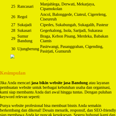
Manjahlega, Derwati, Mekarjaya,
25
Rancasari
Cipamokolan
Ancol, Balonggede, Ciateul, Cigereleng,
26
Regol
Ciseureuh
27
Sukajadi
Cipedes, Sukabungah, Sukagalih, Pasteur
28
Sukasari
Gegerkalong, Isola, Sarijadi, Sukarasa
Sumur
Braga, Kebon Pisang, Merdeka, Babakan
29
Bandung
Ciamis
Pasirwangi, Pasanggrahan, Cigending,
30
Ujungberung
Pasirjati, Gumuruh
Kesimpulan
Jika Anda mencari
jasa bikin website jasa Bandung
atau layanan
pembuatan website untuk berbagai kebutuhan usaha dan organisasi,
kami siap membantu Anda dari awal hingga tuntas. Dengan puluhan
keyword relevan seperti:
Punya website profesional bisa membuat bisnis Anda semakin
berkembang dan dikenal! Desain menarik, responsif, dan SEO-friendly
siap membawa Anda ke puncak kesuksesan. Segera hubungi kami dan