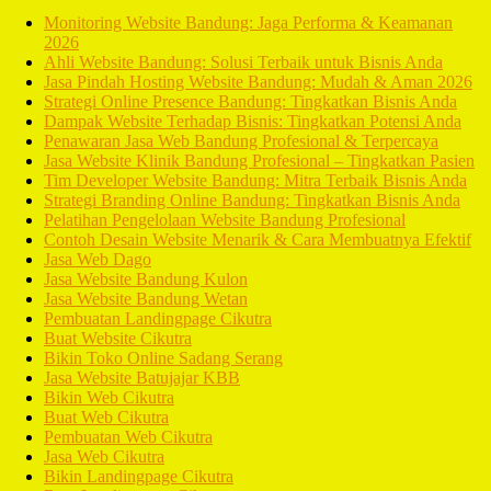
Monitoring Website Bandung: Jaga Performa & Keamanan
2026
Ahli Website Bandung: Solusi Terbaik untuk Bisnis Anda
Jasa Pindah Hosting Website Bandung: Mudah & Aman 2026
Strategi Online Presence Bandung: Tingkatkan Bisnis Anda
Dampak Website Terhadap Bisnis: Tingkatkan Potensi Anda
Penawaran Jasa Web Bandung Profesional & Terpercaya
Jasa Website Klinik Bandung Profesional – Tingkatkan Pasien
Tim Developer Website Bandung: Mitra Terbaik Bisnis Anda
Strategi Branding Online Bandung: Tingkatkan Bisnis Anda
Pelatihan Pengelolaan Website Bandung Profesional
Contoh Desain Website Menarik & Cara Membuatnya Efektif
Jasa Web Dago
Jasa Website Bandung Kulon
Jasa Website Bandung Wetan
Pembuatan Landingpage Cikutra
Buat Website Cikutra
Bikin Toko Online Sadang Serang
Jasa Website Batujajar KBB
Bikin Web Cikutra
Buat Web Cikutra
Pembuatan Web Cikutra
Jasa Web Cikutra
Bikin Landingpage Cikutra