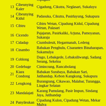
Cibeunying
13
Cigadung, Cikutra, Neglasari, Sukaluyu
Kaler
Cibeunying
14
Padasuka, Cikutra, Pasirlayung, Sukapura
Kidul
Cibiru Wetan, Cipadung Kidul, Cipadung
15
Cibiru
Wetan, Palasari
Pajajaran, Pasirkaliki, Arjuna, Pamoyanan,
16
Cicendo
Sukaraja
17
Cidadap
Ciumbuleuit, Hegarmanah, Ledeng
Babakan Penghulu, Cisaranten Binaharapan,
18
Cinambo
Sukamulya
Dago, Lebakgede, Lebaksiliwangi, Sadang
19
Coblong
Serang, Sekeloa
20
Gedebage
Cimincrang, Rancabolang
Kiara
Babakan Surabaya, Babakan Sari,
21
Condong
Jatihandap, Kebon Kangkung, Sukapura
Burangrang, Cikawao, Malabar, Turangga,
22
Lengkong
Lingkar Selatan
Karang Pamulang, Pasir Impun, Sindang
23
Mandalajati
Jaya, Jatihandap
Cipadung Kulon, Cipadung Wetan, Mekar
24
Panyileukan
Mulya