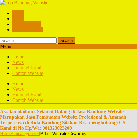
Home
News
Hubungi Kami
Contoh Website
Search
Menu
Home
News
Hubungi Kami
Contoh Website
Home
News
Hubungi Kami
Contoh Website
Assalamulaikum, Selamat Datang di Jasa Bandung Website
Merupakan Jasa Pembuatan Website Profesional & Amanah
Terpercaya di Kota Bandung Silakan Bisa menghubungi CS
Kami di No Hp/Wa: 081323023200
Home
Uncategorized
Bikin Website Ciwaruga