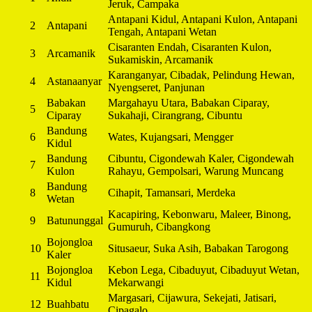
Jeruk, Campaka
Antapani Kidul, Antapani Kulon, Antapani
2
Antapani
Tengah, Antapani Wetan
Cisaranten Endah, Cisaranten Kulon,
3
Arcamanik
Sukamiskin, Arcamanik
Karanganyar, Cibadak, Pelindung Hewan,
4
Astanaanyar
Nyengseret, Panjunan
Babakan
Margahayu Utara, Babakan Ciparay,
5
Ciparay
Sukahaji, Cirangrang, Cibuntu
Bandung
6
Wates, Kujangsari, Mengger
Kidul
Bandung
Cibuntu, Cigondewah Kaler, Cigondewah
7
Kulon
Rahayu, Gempolsari, Warung Muncang
Bandung
8
Cihapit, Tamansari, Merdeka
Wetan
Kacapiring, Kebonwaru, Maleer, Binong,
9
Batununggal
Gumuruh, Cibangkong
Bojongloa
10
Situsaeur, Suka Asih, Babakan Tarogong
Kaler
Bojongloa
Kebon Lega, Cibaduyut, Cibaduyut Wetan,
11
Kidul
Mekarwangi
Margasari, Cijawura, Sekejati, Jatisari,
12
Buahbatu
Cipagalo