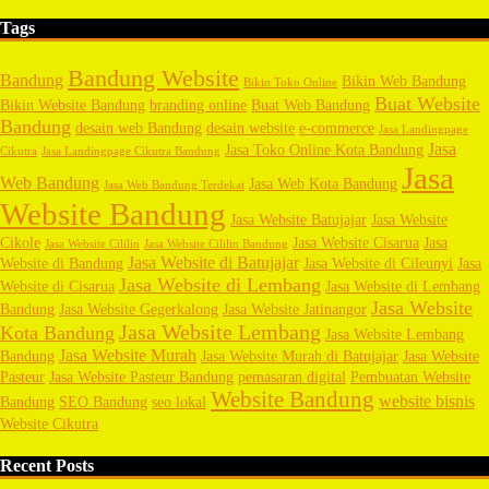
Tags
Bandung Website
Bandung
Bikin Web Bandung
Bikin Toko Online
Buat Website
Bikin Website Bandung
branding online
Buat Web Bandung
Bandung
desain web Bandung
desain website
e-commerce
Jasa Landingpage
Jasa
Jasa Toko Online Kota Bandung
Cikutra
Jasa Landingpage Cikutra Bandung
Jasa
Web Bandung
Jasa Web Kota Bandung
Jasa Web Bandung Terdekat
Website Bandung
Jasa Website Batujajar
Jasa Website
Cikole
Jasa Website Cisarua
Jasa
Jasa Website Cililin
Jasa Website Cililin Bandung
Jasa Website di Batujajar
Website di Bandung
Jasa Website di Cileunyi
Jasa
Jasa Website di Lembang
Website di Cisarua
Jasa Website di Lembang
Jasa Website
Bandung
Jasa Website Gegerkalong
Jasa Website Jatinangor
Jasa Website Lembang
Kota Bandung
Jasa Website Lembang
Jasa Website Murah
Bandung
Jasa Website Murah di Batujajar
Jasa Website
Pasteur
Jasa Website Pasteur Bandung
pemasaran digital
Pembuatan Website
Website Bandung
website bisnis
Bandung
SEO Bandung
seo lokal
Website Cikutra
Recent Posts