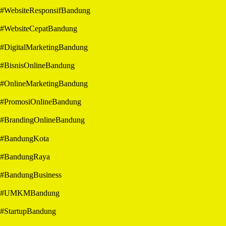
#WebsiteResponsifBandung
#WebsiteCepatBandung
#DigitalMarketingBandung
#BisnisOnlineBandung
#OnlineMarketingBandung
#PromosiOnlineBandung
#BrandingOnlineBandung
#BandungKota
#BandungRaya
#BandungBusiness
#UMKMBandung
#StartupBandung