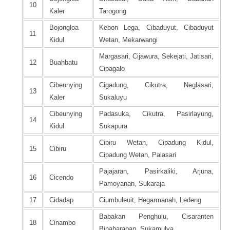
10
Kaler
Tarogong
Bojongloa
Kebon Lega, Cibaduyut, Cibaduyut
11
Kidul
Wetan, Mekarwangi
Margasari, Cijawura, Sekejati, Jatisari,
12
Buahbatu
Cipagalo
Cibeunying
Cigadung, Cikutra, Neglasari,
13
Kaler
Sukaluyu
Cibeunying
Padasuka, Cikutra, Pasirlayung,
14
Kidul
Sukapura
Cibiru Wetan, Cipadung Kidul,
15
Cibiru
Cipadung Wetan, Palasari
Pajajaran, Pasirkaliki, Arjuna,
16
Cicendo
Pamoyanan, Sukaraja
17
Cidadap
Ciumbuleuit, Hegarmanah, Ledeng
Babakan Penghulu, Cisaranten
18
Cinambo
Binaharapan, Sukamulya