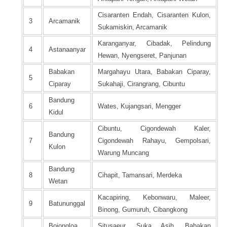
Cisaranten Endah, Cisaranten Kulon,
3
Arcamanik
Sukamiskin, Arcamanik
Karanganyar, Cibadak, Pelindung
4
Astanaanyar
Hewan, Nyengseret, Panjunan
Babakan
Margahayu Utara, Babakan Ciparay,
5
Ciparay
Sukahaji, Cirangrang, Cibuntu
Bandung
6
Wates, Kujangsari, Mengger
Kidul
Cibuntu, Cigondewah Kaler,
Bandung
7
Cigondewah Rahayu, Gempolsari,
Kulon
Warung Muncang
Bandung
8
Cihapit, Tamansari, Merdeka
Wetan
Kacapiring, Kebonwaru, Maleer,
9
Batununggal
Binong, Gumuruh, Cibangkong
Bojongloa
Situsaeur, Suka Asih, Babakan