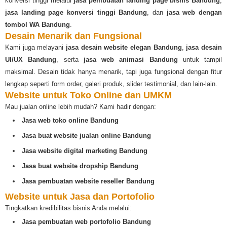
konversi tinggi melalui
jasa pembuatan landing page bisnis Bandung
,
jasa landing page konversi tinggi Bandung
, dan
jasa web dengan
tombol WA Bandung
.
Desain Menarik dan Fungsional
Kami juga melayani
jasa desain website elegan Bandung
,
jasa desain
UI/UX Bandung
, serta
jasa web animasi Bandung
untuk tampil
maksimal. Desain tidak hanya menarik, tapi juga fungsional dengan fitur
lengkap seperti form order, galeri produk, slider testimonial, dan lain-lain.
Website untuk Toko Online dan UMKM
Mau jualan online lebih mudah? Kami hadir dengan:
Jasa web toko online Bandung
Jasa buat website jualan online Bandung
Jasa website digital marketing Bandung
Jasa buat website dropship Bandung
Jasa pembuatan website reseller Bandung
Website untuk Jasa dan Portofolio
Tingkatkan kredibilitas bisnis Anda melalui:
Jasa pembuatan web portofolio Bandung