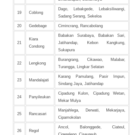
Dago, Lebakgede, Lebaksiliwangi,
19
Coblong
Sadang Serang, Sekeloa
20
Gedebage
Cimincrang, Rancabolang
Babakan Surabaya, Babakan Sari,
Kiara
21
Jatihandap, Kebon Kangkung,
Condong
Sukapura
Burangrang, Cikawao, Malabar,
22
Lengkong
Turangga, Lingkar Selatan
Karang Pamulang, Pasir Impun,
23
Mandalajati
Sindang Jaya, Jatihandap
Cipadung Kulon, Cipadung Wetan,
24
Panyileukan
Mekar Mulya
Manjahlega, Derwati, Mekarjaya,
25
Rancasari
Cipamokolan
Ancol, Balonggede, Ciateul,
26
Regol
Cigereleng, Ciseureuh