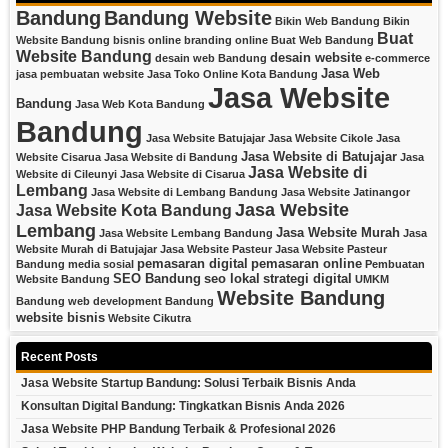
Bandung
Bandung Website
Bikin Web Bandung
Bikin
Buat
Website Bandung
bisnis online
branding online
Buat Web Bandung
Website Bandung
desain website
desain web Bandung
e-commerce
Jasa Web
jasa pembuatan website
Jasa Toko Online Kota Bandung
Jasa Website
Bandung
Jasa Web Kota Bandung
Bandung
Jasa Website Batujajar
Jasa Website Cikole
Jasa
Jasa Website di Batujajar
Website Cisarua
Jasa Website di Bandung
Jasa
Jasa Website di
Website di Cileunyi
Jasa Website di Cisarua
Lembang
Jasa Website di Lembang Bandung
Jasa Website Jatinangor
Jasa Website
Jasa Website Kota Bandung
Lembang
Jasa Website Murah
Jasa Website Lembang Bandung
Jasa
Website Murah di Batujajar
Jasa Website Pasteur
Jasa Website Pasteur
pemasaran digital
pemasaran online
Bandung
media sosial
Pembuatan
SEO Bandung
seo lokal
strategi digital
Website Bandung
UMKM
Website Bandung
Bandung
web development Bandung
website bisnis
Website Cikutra
Recent Posts
Jasa Website Startup Bandung: Solusi Terbaik Bisnis Anda
Konsultan Digital Bandung: Tingkatkan Bisnis Anda 2026
Jasa Website PHP Bandung Terbaik & Profesional 2026