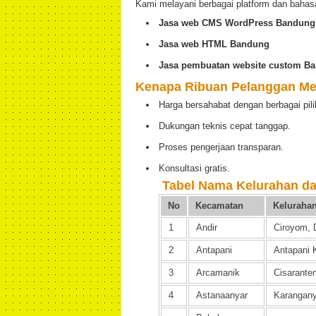
Kami melayani berbagai platform dan bahas
Jasa web CMS WordPress Bandung
Jasa web HTML Bandung
Jasa pembuatan website custom B
Kenapa Ribuan Pelanggan Me
Harga bersahabat dengan berbagai pili
Dukungan teknis cepat tanggap.
Proses pengerjaan transparan.
Konsultasi gratis.
️
Tabel Nama Kelurahan d
No
Kecamatan
Keluraha
1
Andir
Ciroyom, 
2
Antapani
Antapani 
3
Arcamanik
Cisarante
4
Astanaanyar
Karangany