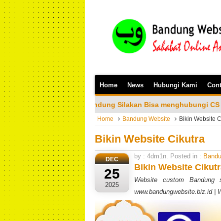
Home
News
Hubungi Kami
Cont
ta Bandung Silakan Bisa menghubungi CS Kami di No Hp/Wa: 081
Home
Bandung Website
Bikin Website C
Bikin Website Cikutra
by : 4dm1n. Posted in :
Bandu
DEC
Bikin Website Cikut
25
Website custom Bandung s
2025
www.bandungwebsite.biz.id |