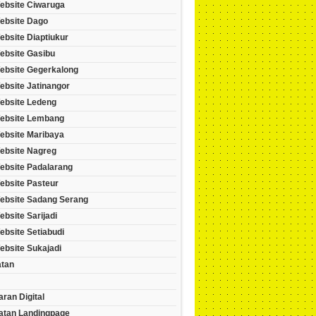
ebsite Ciwaruga
ebsite Dago
bsite Diaptiukur
ebsite Gasibu
ebsite Gegerkalong
ebsite Jatinangor
ebsite Ledeng
ebsite Lembang
ebsite Maribaya
ebsite Nagreg
ebsite Padalarang
ebsite Pasteur
ebsite Sadang Serang
bsite Sarijadi
bsite Setiabudi
ebsite Sukajadi
tan
ran Digital
tan Landingpage