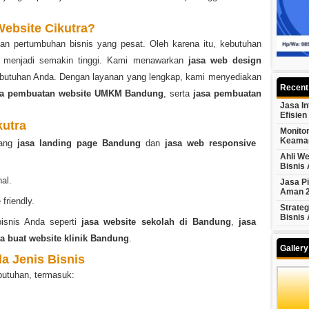
Website Cikutra?
gan pertumbuhan bisnis yang pesat. Oleh karena itu, kebutuhan
menjadi semakin tinggi. Kami menawarkan
jasa web design
kebutuhan Anda. Dengan layanan yang lengkap, kami menyediakan
Recent
sa pembuatan website UMKM Bandung
, serta
jasa pembuatan
Jasa In
Efisien
kutra
Monito
Keama
dang
jasa landing page Bandung
dan
jasa web responsive
Ahli We
Bisnis
al.
Jasa P
Aman 
friendly.
Strateg
Bisnis
isnis Anda seperti
jasa website sekolah di Bandung
,
jasa
sa buat website klinik Bandung
.
Galler
a Jenis Bisnis
butuhan, termasuk: