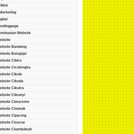
 Web
 Marketing
gital
andingpage
embuatan Website
ebsite
ebsite Bandung
bsite Batujajar
bsite Cibiru
ebsite Cicalengka
ebsite Cikole
ebsite Cikuda
ebsite Cikutra
bsite Cileunyi
ebsite Cimareme
ebsite Cinunuk
ebsite Cipacing
ebsite Cisarua
ebsite Ciumbuleuit