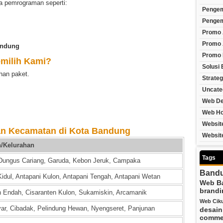
a pemrograman seperti:
Penge
Pengem
Promo 
Promo 
andung
Promo
milih Kami?
Solusi 
han paket.
Strateg
Uncate
Web De
Web Ho
Websit
an Kecamatan di Kota Bandung
Websit
n/Kelurahan
Tags
Dungus Cariang, Garuda, Kebon Jeruk, Campaka
Band
Kidul, Antapani Kulon, Antapani Tengah, Antapani Wetan
Web B
brandi
n Endah, Cisaranten Kulon, Sukamiskin, Arcamanik
Web Ciku
ar, Cibadak, Pelindung Hewan, Nyengseret, Panjunan
desai
comme