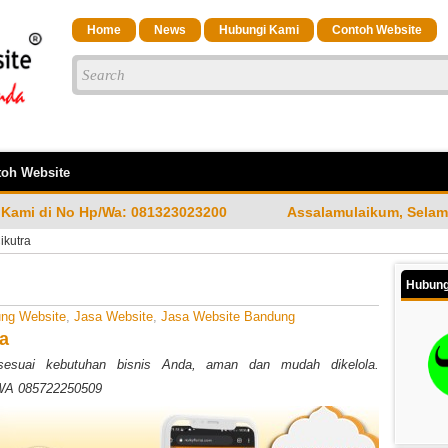
Home
News
Hubungi Kami
Contoh Website
oh Website
323023200
Assalamulaikum, Selamat Datang di Jasa Band
ikutra
Hubung
ng Website
,
Jasa Website
,
Jasa Website Bandung
ra
esuai kebutuhan bisnis Anda, aman dan mudah dikelola.
 WA 085722250509