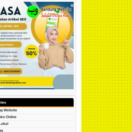
ries
g Website
oko Online
Lokal
ng