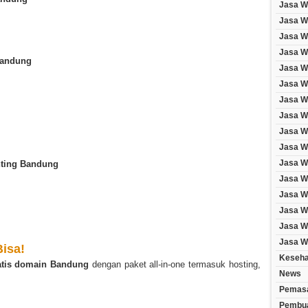
Jasa W
Jasa W
Jasa We
Jasa W
Bandung
Jasa W
Jasa W
Jasa W
Jasa W
Jasa W
Jasa W
Jasa W
nting Bandung
Jasa W
Jasa W
Jasa We
Jasa We
Jasa W
isa!
Keseha
atis domain Bandung
dengan paket all-in-one termasuk hosting,
News
Pemasa
Pembua