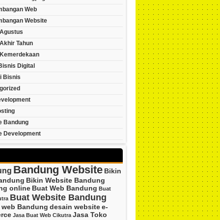
mbangan Web
bangan Website
Agustus
Akhir Tahun
 Kemerdekaan
Bisnis Digital
i Bisnis
gorized
velopment
sting
e Bandung
e Development
Bandung Website
ung
Bikin
andung
Bikin Website Bandung
ng online
Buat Web Bandung
Buat
Buat Website Bandung
tra
n web Bandung
desain website
e-
rce
Jasa Toko
Jasa Buat Web Cikutra