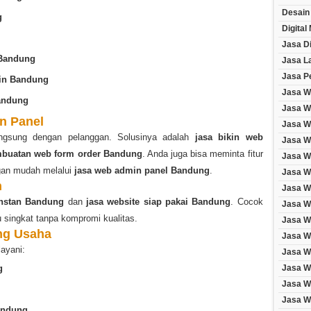
Desain
g
Digital
Jasa Di
 Bandung
Jasa L
Jasa P
ain Bandung
Jasa W
andung
Jasa W
n Panel
Jasa We
angsung dengan pelanggan. Solusinya adalah
jasa bikin web
Jasa We
mbuatan web form order Bandung
. Anda juga bisa meminta fitur
Jasa W
gan mudah melalui
jasa web admin panel Bandung
.
Jasa W
n
Jasa W
nstan Bandung
dan
jasa website siap pakai Bandung
. Cocok
Jasa W
 singkat tanpa kompromi kualitas.
Jasa We
ng Usaha
Jasa W
layani:
Jasa W
Jasa W
g
Jasa W
Jasa W
andung