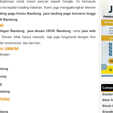
optimasi untuk mesin pencari seperti Google. Ini termasuk
rta kecepatan loading halaman. Kami juga menggabungkan elemen
ding page bisnis Bandung
,
jasa landing page konversi tinggi
WA Bandung
.
al
 elegan Bandung
,
jasa desain UI/UX Bandung
, serta
jasa web
Desain tidak hanya menarik, tapi juga fungsional dengan fitur
er testimonial, dan lain-lain.
dan UMKM
dengan:
ndung
dung
ng
Catego
andung
Bandun
folio
Bikin T
Bisnis 
ndung
Brandi