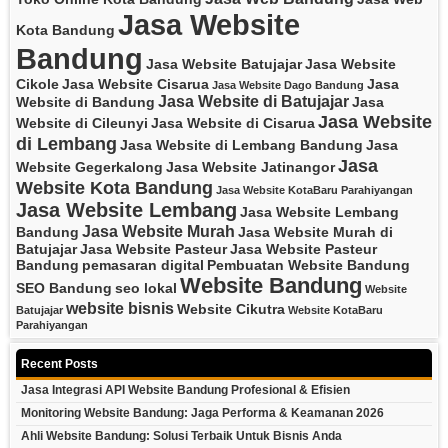
Jasa Website
Kota Bandung
Bandung
Jasa Website Batujajar
Jasa Website
Cikole
Jasa Website Cisarua
Jasa
Jasa Website Dago Bandung
Jasa Website di Batujajar
Website di Bandung
Jasa
Jasa Website
Website di Cileunyi
Jasa Website di Cisarua
di Lembang
Jasa Website di Lembang Bandung
Jasa
Jasa
Website Gegerkalong
Jasa Website Jatinangor
Website Kota Bandung
Jasa Website KotaBaru Parahiyangan
Jasa Website Lembang
Jasa Website Lembang
Jasa Website Murah
Bandung
Jasa Website Murah di
Batujajar
Jasa Website Pasteur
Jasa Website Pasteur
Bandung
pemasaran digital
Pembuatan Website Bandung
Website Bandung
SEO Bandung
seo lokal
Website
website bisnis
Website Cikutra
Batujajar
Website KotaBaru
Parahiyangan
Recent Posts
Jasa Integrasi API Website Bandung Profesional & Efisien
Monitoring Website Bandung: Jaga Performa & Keamanan 2026
Ahli Website Bandung: Solusi Terbaik Untuk Bisnis Anda