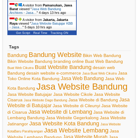
A visitor from
Pamanukan, Jawa
Barat
viewed "
Jasa Web Bandung
Archives - Jasa…
"
4 days 13 hrs ago
A visitor from
Jakarta, Jakarta
Raya
viewed "
Jasa Website Batujajar KBB
- Jasa…
"
5 days 10 hrs ago
Get Script
Real Time
Tracking ON
Tags
Bandung Website
Bandung
Bikin Web Bandung
Bikin Website Bandung
branding online
Buat Web Bandung
Buat Website Bandung
desain web
Buat Web Cikutra
Bandung
desain website
e-commerce
Jasa
Jasa Buat Web Cikutra
Jasa Web Bandung
Toko Online Kota Bandung
Jasa Web
Jasa Website Bandung
Kota Bandung
Jasa Website Batujajar
Jasa Website Cikole
Jasa Website
Jasa
Cisarua
Jasa Website di Bandung
Jasa Website Dago Bandung
Website di Batujajar
Jasa Website di Cileunyi
Jasa Website
Jasa Website di Lembang
di Cisarua
Jasa Website di
Lembang Bandung
Jasa Website Gegerkalong
Jasa Website
Jasa Website Kota Bandung
Jatinangor
Jasa Website
Jasa Website Lembang
Jasa
KotaBaru Parahiyangan
Jasa Website Murah
Website Lembang Bandung
Jasa