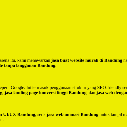
 Karena itu, kami menawarkan
jasa buat website murah di Bandung
na
te tanpa langganan Bandung
.
seperti Google. Ini termasuk penggunaan struktur yang SEO-friendly 
ng
,
jasa landing page konversi tinggi Bandung
, dan
jasa web deng
ain UI/UX Bandung
, serta
jasa web animasi Bandung
untuk tampil ma
in.