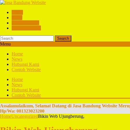
Home
News
Hubungi Kami
Contoh Website
Search
Menu
Home
News
Hubungi Kami
Contoh Website
Home
News
Hubungi Kami
Contoh Website
Assalamulaikum, Selamat Datang di Jasa Bandung Website Meru
Hp/Wa: 081323023200
Home
Uncategorized
Bikin Web Ujungberung,