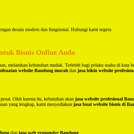
 dengan desain modern dan fungsional. Hubungi kami segera
untuk Bisnis Online Anda
lihan, melainkan kebutuhan mutlak. Terlebih bagi pelaku usaha di kota 
embuatan website Bandung murah
dan
jasa bikin website profesio
 pesat. Oleh karena itu, kebutuhan akan
jasa website profesional Ba
yanan yang lengkap, kami menyediakan
jasa buat website bisnis di B
ndung
dan
jasa web responsive Bandung
.