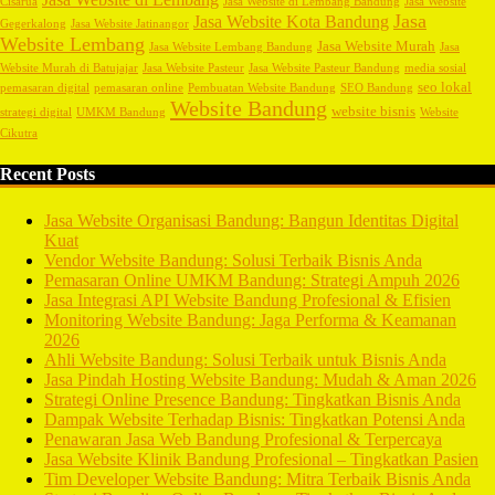
Cisarua
Jasa Website di Lembang Bandung
Jasa Website
Jasa
Jasa Website Kota Bandung
Gegerkalong
Jasa Website Jatinangor
Website Lembang
Jasa Website Murah
Jasa Website Lembang Bandung
Jasa
Website Murah di Batujajar
Jasa Website Pasteur
Jasa Website Pasteur Bandung
media sosial
seo lokal
pemasaran digital
pemasaran online
Pembuatan Website Bandung
SEO Bandung
Website Bandung
website bisnis
strategi digital
UMKM Bandung
Website
Cikutra
Recent Posts
Jasa Website Organisasi Bandung: Bangun Identitas Digital
Kuat
Vendor Website Bandung: Solusi Terbaik Bisnis Anda
Pemasaran Online UMKM Bandung: Strategi Ampuh 2026
Jasa Integrasi API Website Bandung Profesional & Efisien
Monitoring Website Bandung: Jaga Performa & Keamanan
2026
Ahli Website Bandung: Solusi Terbaik untuk Bisnis Anda
Jasa Pindah Hosting Website Bandung: Mudah & Aman 2026
Strategi Online Presence Bandung: Tingkatkan Bisnis Anda
Dampak Website Terhadap Bisnis: Tingkatkan Potensi Anda
Penawaran Jasa Web Bandung Profesional & Terpercaya
Jasa Website Klinik Bandung Profesional – Tingkatkan Pasien
Tim Developer Website Bandung: Mitra Terbaik Bisnis Anda