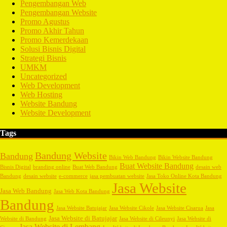
Pengembangan Web
Pengembangan Website
Promo Agustus
Promo Akhir Tahun
Promo Kemerdekaan
Solusi Bisnis Digital
Strategi Bisnis
UMKM
Uncategorized
Web Development
Web Hosting
Website Bandung
Website Development
Tags
Bandung Website
Bandung
Bikin Web Bandung
Bikin Website Bandung
Buat Website Bandung
Bisnis Digital
branding online
Buat Web Bandung
desain web
Bandung
desain website
e-commerce
jasa pembuatan website
Jasa Toko Online Kota Bandung
Jasa Website
Jasa Web Bandung
Jasa Web Kota Bandung
Bandung
Jasa Website Batujajar
Jasa Website Cikole
Jasa Website Cisarua
Jasa
Jasa Website di Batujajar
Website di Bandung
Jasa Website di Cileunyi
Jasa Website di
Jasa Website di Lembang