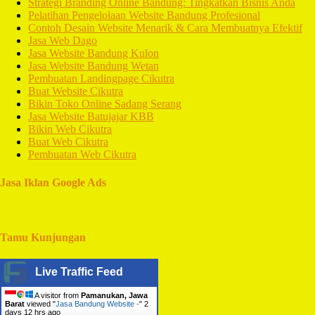
Strategi Branding Online Bandung: Tingkatkan Bisnis Anda
Pelatihan Pengelolaan Website Bandung Profesional
Contoh Desain Website Menarik & Cara Membuatnya Efektif
Jasa Web Dago
Jasa Website Bandung Kulon
Jasa Website Bandung Wetan
Pembuatan Landingpage Cikutra
Buat Website Cikutra
Bikin Toko Online Sadang Serang
Jasa Website Batujajar KBB
Bikin Web Cikutra
Buat Web Cikutra
Pembuatan Web Cikutra
Jasa Iklan Google Ads
Tamu Kunjungan
Live Traffic Feed
A visitor from
Pamanukan, Jawa
Barat
viewed "
Jasa Bandung Website -
"
2
days 12 hrs ago