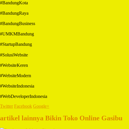
#BandungKota
#BandungRaya
#BandungBusiness
#UMKMBandung
#StartupBandung
#SolusiWebsite
#WebsiteKeren
#WebsiteModern
#WebsiteIndonesia
#WebDeveloperIndonesia
Twitter
Facebook
Google+
artikel lainnya Bikin Toko Online Gasibu