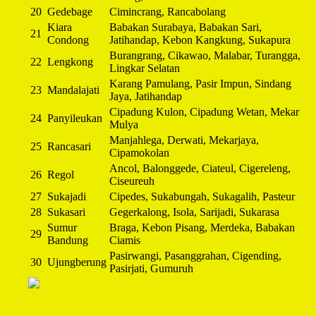
20
Gedebage
Cimincrang, Rancabolang
Kiara
Babakan Surabaya, Babakan Sari,
21
Condong
Jatihandap, Kebon Kangkung, Sukapura
Burangrang, Cikawao, Malabar, Turangga,
22
Lengkong
Lingkar Selatan
Karang Pamulang, Pasir Impun, Sindang
23
Mandalajati
Jaya, Jatihandap
Cipadung Kulon, Cipadung Wetan, Mekar
24
Panyileukan
Mulya
Manjahlega, Derwati, Mekarjaya,
25
Rancasari
Cipamokolan
Ancol, Balonggede, Ciateul, Cigereleng,
26
Regol
Ciseureuh
27
Sukajadi
Cipedes, Sukabungah, Sukagalih, Pasteur
28
Sukasari
Gegerkalong, Isola, Sarijadi, Sukarasa
Sumur
Braga, Kebon Pisang, Merdeka, Babakan
29
Bandung
Ciamis
Pasirwangi, Pasanggrahan, Cigending,
30
Ujungberung
Pasirjati, Gumuruh