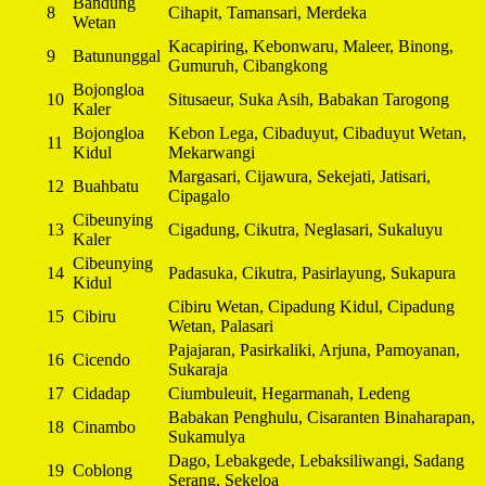
Bandung
8
Cihapit, Tamansari, Merdeka
Wetan
Kacapiring, Kebonwaru, Maleer, Binong,
9
Batununggal
Gumuruh, Cibangkong
Bojongloa
10
Situsaeur, Suka Asih, Babakan Tarogong
Kaler
Bojongloa
Kebon Lega, Cibaduyut, Cibaduyut Wetan,
11
Kidul
Mekarwangi
Margasari, Cijawura, Sekejati, Jatisari,
12
Buahbatu
Cipagalo
Cibeunying
13
Cigadung, Cikutra, Neglasari, Sukaluyu
Kaler
Cibeunying
14
Padasuka, Cikutra, Pasirlayung, Sukapura
Kidul
Cibiru Wetan, Cipadung Kidul, Cipadung
15
Cibiru
Wetan, Palasari
Pajajaran, Pasirkaliki, Arjuna, Pamoyanan,
16
Cicendo
Sukaraja
17
Cidadap
Ciumbuleuit, Hegarmanah, Ledeng
Babakan Penghulu, Cisaranten Binaharapan,
18
Cinambo
Sukamulya
Dago, Lebakgede, Lebaksiliwangi, Sadang
19
Coblong
Serang, Sekeloa