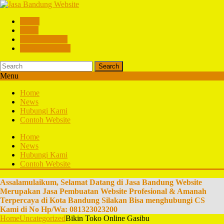
Home
News
Hubungi Kami
Contoh Website
Search
Menu
Home
News
Hubungi Kami
Contoh Website
Home
News
Hubungi Kami
Contoh Website
Assalamulaikum, Selamat Datang di Jasa Bandung Website
Merupakan Jasa Pembuatan Website Profesional & Amanah
Terpercaya di Kota Bandung Silakan Bisa menghubungi CS
Kami di No Hp/Wa: 081323023200
Home
Uncategorized
Bikin Toko Online Gasibu