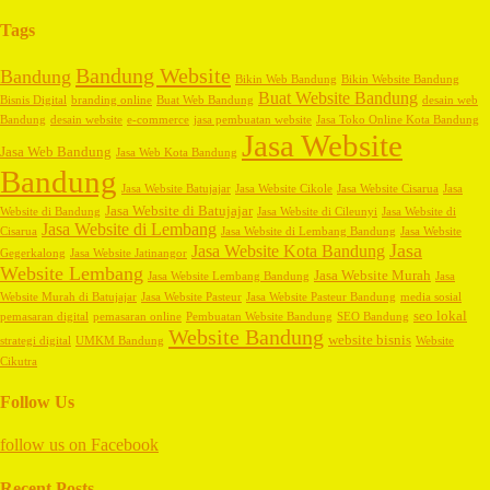
Tags
Bandung Website
Bandung
Bikin Web Bandung
Bikin Website Bandung
Buat Website Bandung
Bisnis Digital
branding online
Buat Web Bandung
desain web
Bandung
desain website
e-commerce
jasa pembuatan website
Jasa Toko Online Kota Bandung
Jasa Website
Jasa Web Bandung
Jasa Web Kota Bandung
Bandung
Jasa Website Batujajar
Jasa Website Cikole
Jasa Website Cisarua
Jasa
Jasa Website di Batujajar
Website di Bandung
Jasa Website di Cileunyi
Jasa Website di
Jasa Website di Lembang
Cisarua
Jasa Website di Lembang Bandung
Jasa Website
Jasa
Jasa Website Kota Bandung
Gegerkalong
Jasa Website Jatinangor
Website Lembang
Jasa Website Murah
Jasa Website Lembang Bandung
Jasa
Website Murah di Batujajar
Jasa Website Pasteur
Jasa Website Pasteur Bandung
media sosial
seo lokal
pemasaran digital
pemasaran online
Pembuatan Website Bandung
SEO Bandung
Website Bandung
website bisnis
strategi digital
UMKM Bandung
Website
Cikutra
Follow Us
follow us on
Facebook
Recent Posts