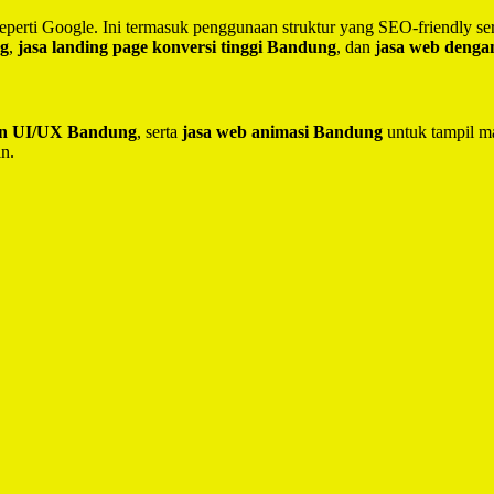
seperti Google. Ini termasuk penggunaan struktur yang SEO-friendly 
ng
,
jasa landing page konversi tinggi Bandung
, dan
jasa web deng
ain UI/UX Bandung
, serta
jasa web animasi Bandung
untuk tampil ma
in.