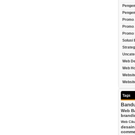
Penge
Pengem
Promo 
Promo 
Promo
Solusi 
Strateg
Uncate
Web De
Web Ho
Websit
Websit
Tags
Band
Web B
brandi
Web Ciku
desai
comme