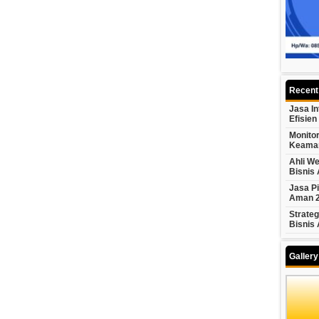
Recent
Jasa In
Efisien
Monito
Keama
Ahli We
Bisnis
Jasa P
Aman 
Strateg
Bisnis
Galler