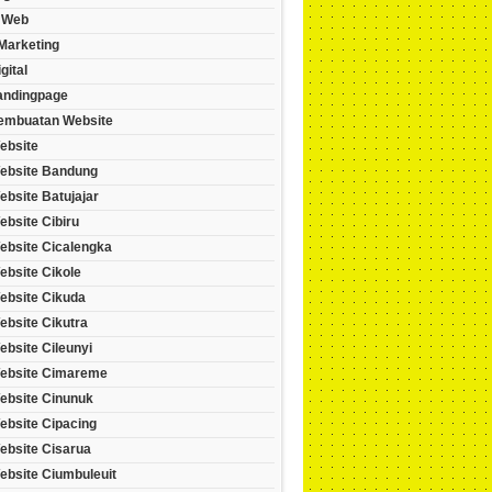
 Web
 Marketing
gital
andingpage
embuatan Website
ebsite
ebsite Bandung
bsite Batujajar
bsite Cibiru
ebsite Cicalengka
ebsite Cikole
ebsite Cikuda
ebsite Cikutra
bsite Cileunyi
ebsite Cimareme
ebsite Cinunuk
ebsite Cipacing
ebsite Cisarua
ebsite Ciumbuleuit