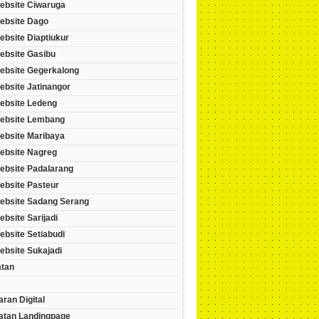
ebsite Ciwaruga
ebsite Dago
bsite Diaptiukur
ebsite Gasibu
ebsite Gegerkalong
ebsite Jatinangor
ebsite Ledeng
ebsite Lembang
ebsite Maribaya
ebsite Nagreg
ebsite Padalarang
ebsite Pasteur
ebsite Sadang Serang
bsite Sarijadi
bsite Setiabudi
ebsite Sukajadi
tan
ran Digital
tan Landingpage