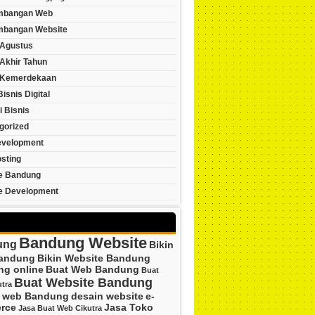
mbangan Web
bangan Website
Agustus
Akhir Tahun
 Kemerdekaan
Bisnis Digital
i Bisnis
gorized
velopment
sting
e Bandung
e Development
Bandung Website
ung
Bikin
andung
Bikin Website Bandung
ng online
Buat Web Bandung
Buat
Buat Website Bandung
tra
n web Bandung
desain website
e-
rce
Jasa Toko
Jasa Buat Web Cikutra