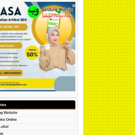
ries
g Website
oko Online
Lokal
ng