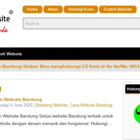
Home
News
Hubungi Kami
Contoh Website
oh Website
isa menghubungi CS Kami di No Hp/Wa: 081323023200
Ass
g
Hubung
gn Website Bandung
sday 4 June 2025 |
Bandung Website
,
Jasa Website Bandung
,
n Website Bandung Solusi website Bandung terbaik untuk
s Anda dengan desain menarik dan fungsional. Hubungi…