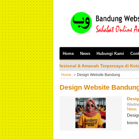
Home
News
Hubungi Kami
Cont
e Profesional & Amanah Terpercaya di Kota Bandung Silakan B
Home
Design Website Bandung
Design Website Bandun
Desi
Wedne
News
Desig
bisni