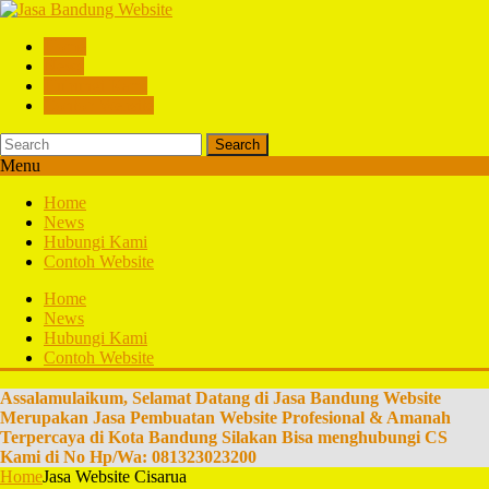
Home
News
Hubungi Kami
Contoh Website
Search
Menu
Home
News
Hubungi Kami
Contoh Website
Home
News
Hubungi Kami
Contoh Website
Assalamulaikum, Selamat Datang di Jasa Bandung Website
Merupakan Jasa Pembuatan Website Profesional & Amanah
Terpercaya di Kota Bandung Silakan Bisa menghubungi CS
Kami di No Hp/Wa: 081323023200
Home
Jasa Website Cisarua