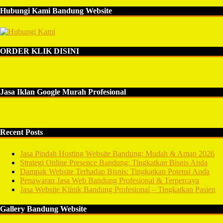
Hubungi Kami Bandung Website
ORDER KLIK DISINI
Jasa Iklan Google Murah Profesional
Recent Posts
Jasa Pindah Hosting Website Bandung: Mudah & Aman 2026
Strategi Online Presence Bandung: Tingkatkan Bisnis Anda
Dampak Website Terhadap Bisnis: Tingkatkan Potensi Anda
Penawaran Jasa Web Bandung Profesional & Terpercaya
Jasa Website Klinik Bandung Profesional – Tingkatkan Pasien
Gallery Bandung Website