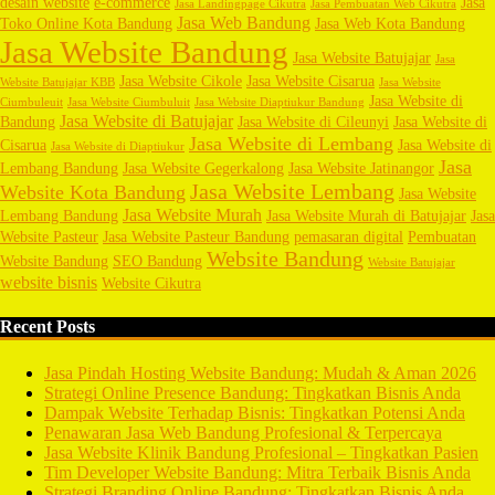
desain website
e-commerce
Jasa
Jasa Landingpage Cikutra
Jasa Pembuatan Web Cikutra
Jasa Web Bandung
Toko Online Kota Bandung
Jasa Web Kota Bandung
Jasa Website Bandung
Jasa Website Batujajar
Jasa
Jasa Website Cikole
Jasa Website Cisarua
Website Batujajar KBB
Jasa Website
Jasa Website di
Ciumbuleuit
Jasa Website Ciumbuluit
Jasa Website Diaptiukur Bandung
Jasa Website di Batujajar
Bandung
Jasa Website di Cileunyi
Jasa Website di
Jasa Website di Lembang
Cisarua
Jasa Website di
Jasa Website di Diaptiukur
Jasa
Lembang Bandung
Jasa Website Gegerkalong
Jasa Website Jatinangor
Jasa Website Lembang
Website Kota Bandung
Jasa Website
Jasa Website Murah
Lembang Bandung
Jasa Website Murah di Batujajar
Jasa
Website Pasteur
Jasa Website Pasteur Bandung
pemasaran digital
Pembuatan
Website Bandung
Website Bandung
SEO Bandung
Website Batujajar
website bisnis
Website Cikutra
Recent Posts
Jasa Pindah Hosting Website Bandung: Mudah & Aman 2026
Strategi Online Presence Bandung: Tingkatkan Bisnis Anda
Dampak Website Terhadap Bisnis: Tingkatkan Potensi Anda
Penawaran Jasa Web Bandung Profesional & Terpercaya
Jasa Website Klinik Bandung Profesional – Tingkatkan Pasien
Tim Developer Website Bandung: Mitra Terbaik Bisnis Anda
Strategi Branding Online Bandung: Tingkatkan Bisnis Anda