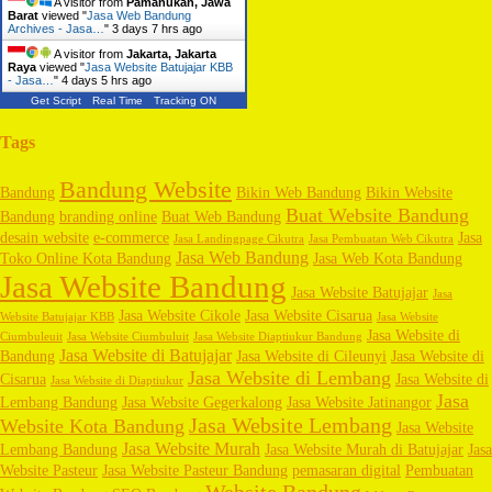
A visitor from
Pamanukan, Jawa
Barat
viewed "
Jasa Web Bandung
Archives - Jasa…
"
3 days 7 hrs ago
A visitor from
Jakarta, Jakarta
Raya
viewed "
Jasa Website Batujajar KBB
- Jasa…
"
4 days 5 hrs ago
Get Script
Real Time
Tracking ON
Tags
Bandung Website
Bandung
Bikin Web Bandung
Bikin Website
Buat Website Bandung
Bandung
branding online
Buat Web Bandung
desain website
e-commerce
Jasa
Jasa Landingpage Cikutra
Jasa Pembuatan Web Cikutra
Jasa Web Bandung
Toko Online Kota Bandung
Jasa Web Kota Bandung
Jasa Website Bandung
Jasa Website Batujajar
Jasa
Jasa Website Cikole
Jasa Website Cisarua
Website Batujajar KBB
Jasa Website
Jasa Website di
Ciumbuleuit
Jasa Website Ciumbuluit
Jasa Website Diaptiukur Bandung
Jasa Website di Batujajar
Bandung
Jasa Website di Cileunyi
Jasa Website di
Jasa Website di Lembang
Cisarua
Jasa Website di
Jasa Website di Diaptiukur
Jasa
Lembang Bandung
Jasa Website Gegerkalong
Jasa Website Jatinangor
Jasa Website Lembang
Website Kota Bandung
Jasa Website
Jasa Website Murah
Lembang Bandung
Jasa Website Murah di Batujajar
Jasa
Website Pasteur
Jasa Website Pasteur Bandung
pemasaran digital
Pembuatan
Website Bandung