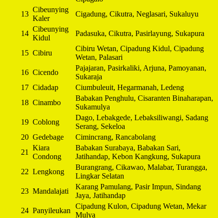
Cibeunying
13
Cigadung, Cikutra, Neglasari, Sukaluyu
Kaler
Cibeunying
14
Padasuka, Cikutra, Pasirlayung, Sukapura
Kidul
Cibiru Wetan, Cipadung Kidul, Cipadung
15
Cibiru
Wetan, Palasari
Pajajaran, Pasirkaliki, Arjuna, Pamoyanan,
16
Cicendo
Sukaraja
17
Cidadap
Ciumbuleuit, Hegarmanah, Ledeng
Babakan Penghulu, Cisaranten Binaharapan,
18
Cinambo
Sukamulya
Dago, Lebakgede, Lebaksiliwangi, Sadang
19
Coblong
Serang, Sekeloa
20
Gedebage
Cimincrang, Rancabolang
Kiara
Babakan Surabaya, Babakan Sari,
21
Condong
Jatihandap, Kebon Kangkung, Sukapura
Burangrang, Cikawao, Malabar, Turangga,
22
Lengkong
Lingkar Selatan
Karang Pamulang, Pasir Impun, Sindang
23
Mandalajati
Jaya, Jatihandap
Cipadung Kulon, Cipadung Wetan, Mekar
24
Panyileukan
Mulya