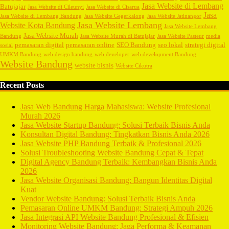
Jasa Website di Lembang
Batujajar
Jasa Website di Cileunyi
Jasa Website di Cisarua
Jasa
Jasa Website di Lembang Bandung
Jasa Website Gegerkalong
Jasa Website Jatinangor
Jasa Website Lembang
Website Kota Bandung
Jasa Website Lembang
Jasa Website Murah
Bandung
Jasa Website Murah di Batujajar
Jasa Website Pasteur
media
pemasaran digital
pemasaran online
SEO Bandung
seo lokal
strategi digital
sosial
UMKM Bandung
web design bandung
web developer
web development Bandung
Website Bandung
website bisnis
Website Cikutra
Recent Posts
Jasa Web Bandung Harga Mahasiswa: Website Profesional
Murah 2026
Jasa Website Startup Bandung: Solusi Terbaik Bisnis Anda
Konsultan Digital Bandung: Tingkatkan Bisnis Anda 2026
Jasa Website PHP Bandung Terbaik & Profesional 2026
Solusi Troubleshooting Website Bandung Cepat & Tepat
Digital Agency Bandung Terbaik: Kembangkan Bisnis Anda
2026
Jasa Website Organisasi Bandung: Bangun Identitas Digital
Kuat
Vendor Website Bandung: Solusi Terbaik Bisnis Anda
Pemasaran Online UMKM Bandung: Strategi Ampuh 2026
Jasa Integrasi API Website Bandung Profesional & Efisien
Monitoring Website Bandung: Jaga Performa & Keamanan