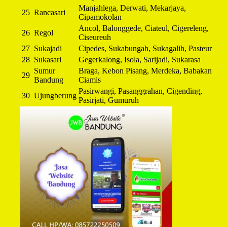
Manjahlega, Derwati, Mekarjaya,
25
Rancasari
Cipamokolan
Ancol, Balonggede, Ciateul, Cigereleng,
26
Regol
Ciseureuh
27
Sukajadi
Cipedes, Sukabungah, Sukagalih, Pasteur
28
Sukasari
Gegerkalong, Isola, Sarijadi, Sukarasa
Sumur
Braga, Kebon Pisang, Merdeka, Babakan
29
Bandung
Ciamis
Pasirwangi, Pasanggrahan, Cigending,
30
Ujungberung
Pasirjati, Gumuruh