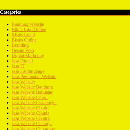
Categories
Bandung Website
Bikin Toko Online
Bisnis Lokal
Bisnis Online
Branding
Desain Web
Digital Marketing
Jasa Digital
Jasa IT
Jasa Landingpage
Jasa Pembuatan Website
Jasa Website
Jasa Website Bandung
Jasa Website Batujajar
Jasa Website Cibiru
Jasa Website Cicalengka
Jasa Website Cikole
Jasa Website Cikuda
Jasa Website Cikutra
Jasa Website Cileunyi
Jasa Website Cimareme