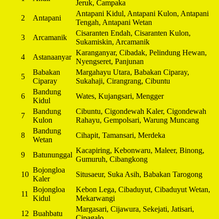
Jeruk, Campaka
Antapani Kidul, Antapani Kulon, Antapani
2
Antapani
Tengah, Antapani Wetan
Cisaranten Endah, Cisaranten Kulon,
3
Arcamanik
Sukamiskin, Arcamanik
Karanganyar, Cibadak, Pelindung Hewan,
4
Astanaanyar
Nyengseret, Panjunan
Babakan
Margahayu Utara, Babakan Ciparay,
5
Ciparay
Sukahaji, Cirangrang, Cibuntu
Bandung
6
Wates, Kujangsari, Mengger
Kidul
Bandung
Cibuntu, Cigondewah Kaler, Cigondewah
7
Kulon
Rahayu, Gempolsari, Warung Muncang
Bandung
8
Cihapit, Tamansari, Merdeka
Wetan
Kacapiring, Kebonwaru, Maleer, Binong,
9
Batununggal
Gumuruh, Cibangkong
Bojongloa
10
Situsaeur, Suka Asih, Babakan Tarogong
Kaler
Bojongloa
Kebon Lega, Cibaduyut, Cibaduyut Wetan,
11
Kidul
Mekarwangi
Margasari, Cijawura, Sekejati, Jatisari,
12
Buahbatu
Cipagalo