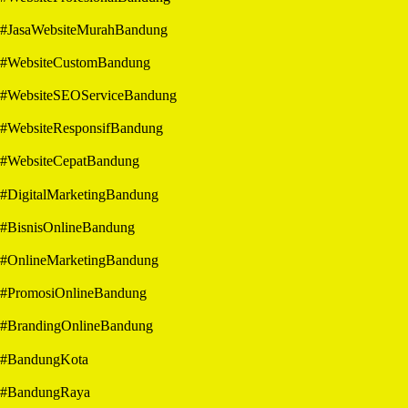
#JasaWebsiteMurahBandung
#WebsiteCustomBandung
#WebsiteSEOServiceBandung
#WebsiteResponsifBandung
#WebsiteCepatBandung
#DigitalMarketingBandung
#BisnisOnlineBandung
#OnlineMarketingBandung
#PromosiOnlineBandung
#BrandingOnlineBandung
#BandungKota
#BandungRaya