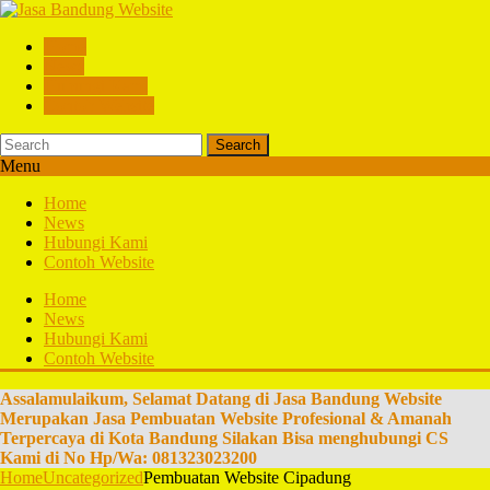
Home
News
Hubungi Kami
Contoh Website
Search
Menu
Home
News
Hubungi Kami
Contoh Website
Home
News
Hubungi Kami
Contoh Website
Assalamulaikum, Selamat Datang di Jasa Bandung Website
Merupakan Jasa Pembuatan Website Profesional & Amanah
Terpercaya di Kota Bandung Silakan Bisa menghubungi CS
Kami di No Hp/Wa: 081323023200
Home
Uncategorized
Pembuatan Website Cipadung