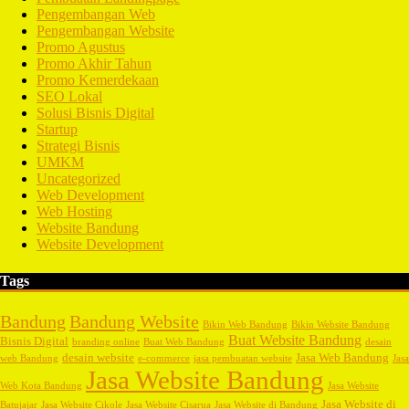
Pengembangan Web
Pengembangan Website
Promo Agustus
Promo Akhir Tahun
Promo Kemerdekaan
SEO Lokal
Solusi Bisnis Digital
Startup
Strategi Bisnis
UMKM
Uncategorized
Web Development
Web Hosting
Website Bandung
Website Development
Tags
Bandung
Bandung Website
Bikin Web Bandung
Bikin Website Bandung
Buat Website Bandung
Bisnis Digital
branding online
Buat Web Bandung
desain
desain website
Jasa Web Bandung
web Bandung
e-commerce
jasa pembuatan website
Jasa
Jasa Website Bandung
Web Kota Bandung
Jasa Website
Jasa Website di
Batujajar
Jasa Website Cikole
Jasa Website Cisarua
Jasa Website di Bandung