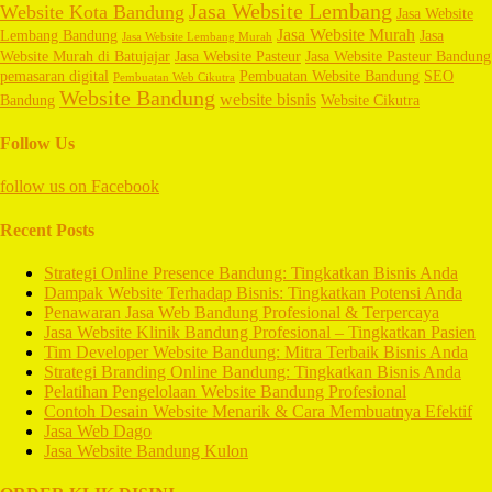
Jasa Website Lembang
Website Kota Bandung
Jasa Website
Jasa Website Murah
Lembang Bandung
Jasa
Jasa Website Lembang Murah
Website Murah di Batujajar
Jasa Website Pasteur
Jasa Website Pasteur Bandung
pemasaran digital
Pembuatan Website Bandung
SEO
Pembuatan Web Cikutra
Website Bandung
website bisnis
Bandung
Website Cikutra
Follow Us
follow us on
Facebook
Recent Posts
Strategi Online Presence Bandung: Tingkatkan Bisnis Anda
Dampak Website Terhadap Bisnis: Tingkatkan Potensi Anda
Penawaran Jasa Web Bandung Profesional & Terpercaya
Jasa Website Klinik Bandung Profesional – Tingkatkan Pasien
Tim Developer Website Bandung: Mitra Terbaik Bisnis Anda
Strategi Branding Online Bandung: Tingkatkan Bisnis Anda
Pelatihan Pengelolaan Website Bandung Profesional
Contoh Desain Website Menarik & Cara Membuatnya Efektif
Jasa Web Dago
Jasa Website Bandung Kulon