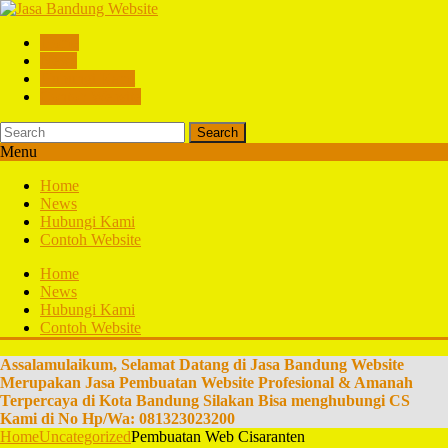
Home
News
Hubungi Kami
Contoh Website
Search
Menu
Home
News
Hubungi Kami
Contoh Website
Home
News
Hubungi Kami
Contoh Website
Assalamulaikum, Selamat Datang di Jasa Bandung Website
Merupakan Jasa Pembuatan Website Profesional & Amanah
Terpercaya di Kota Bandung Silakan Bisa menghubungi CS
Kami di No Hp/Wa: 081323023200
Home
Uncategorized
Pembuatan Web Cisaranten