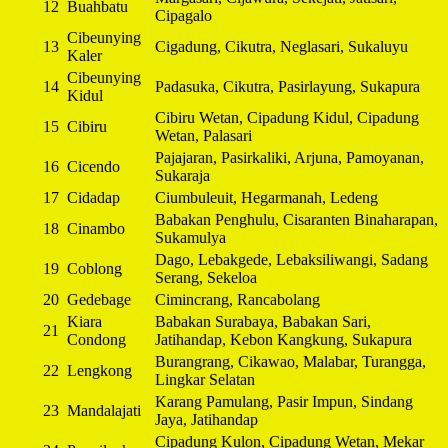
12
Buahbatu
Cipagalo
Cibeunying
13
Cigadung, Cikutra, Neglasari, Sukaluyu
Kaler
Cibeunying
14
Padasuka, Cikutra, Pasirlayung, Sukapura
Kidul
Cibiru Wetan, Cipadung Kidul, Cipadung
15
Cibiru
Wetan, Palasari
Pajajaran, Pasirkaliki, Arjuna, Pamoyanan,
16
Cicendo
Sukaraja
17
Cidadap
Ciumbuleuit, Hegarmanah, Ledeng
Babakan Penghulu, Cisaranten Binaharapan,
18
Cinambo
Sukamulya
Dago, Lebakgede, Lebaksiliwangi, Sadang
19
Coblong
Serang, Sekeloa
20
Gedebage
Cimincrang, Rancabolang
Kiara
Babakan Surabaya, Babakan Sari,
21
Condong
Jatihandap, Kebon Kangkung, Sukapura
Burangrang, Cikawao, Malabar, Turangga,
22
Lengkong
Lingkar Selatan
Karang Pamulang, Pasir Impun, Sindang
23
Mandalajati
Jaya, Jatihandap
Cipadung Kulon, Cipadung Wetan, Mekar