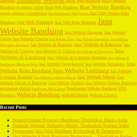
Bandung
Bikin Web Bandung
Bikin Website
Buat Website Bandung
Bandung
branding online
Buat Web Bandung
desain website
e-commerce
Jasa Toko Online Kota
Jasa Pembuatan Web Cikutra
Jasa
Jasa Web Bandung
Bandung
Jasa Web Kota Bandung
Website Bandung
Jasa Website Batujajar
Jasa Website
Cikole
Jasa Website Cisarua
Jasa Website Dago
Jasa Website Diaptiukur
Jasa Website
Jasa Website di Batujajar
Jasa Website di Bandung
Jasa
Diaptiukur Bandung
Jasa
Website di Cileunyi
Jasa Website di Cisarua
Jasa Website di Diaptiukur
Website di Lembang
Jasa Website di Lembang Bandung
Jasa Website di
Jasa
Jasa Website Gegerkalong
Jasa Website Jatinangor
Padalarang Bandung Barat
Jasa Website Lembang
Website Kota Bandung
Jasa Website
Jasa Website Murah
Lembang Bandung
Jasa
Jasa Website Lembang Murah
Website Murah di Batujajar
Jasa Website Pasteur
Jasa Website Pasteur Bandung
pemasaran digital
Pembuatan Website Bandung
SEO
Pembuatan Web Cikutra
Website Bandung
website bisnis
Bandung
Website Cikutra
Recent Posts
Strategi Online Presence Bandung: Tingkatkan Bisnis Anda
Dampak Website Terhadap Bisnis: Tingkatkan Potensi Anda
Penawaran Jasa Web Bandung Profesional & Terpercaya
Jasa Website Klinik Bandung Profesional – Tingkatkan Pasien