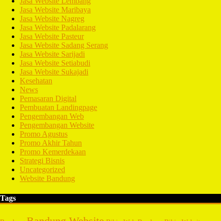
Jasa Website Lembang
Jasa Website Maribaya
Jasa Website Nagreg
Jasa Website Padalarang
Jasa Website Pasteur
Jasa Website Sadang Serang
Jasa Website Sarijadi
Jasa Website Setiabudi
Jasa Website Sukajadi
Kesehatan
News
Pemasaran Digital
Pembuatan Landingpage
Pengembangan Web
Pengembangan Website
Promo Agustus
Promo Akhir Tahun
Promo Kemerdekaan
Strategi Bisnis
Uncategorized
Website Bandung
Tags
Bandung Website