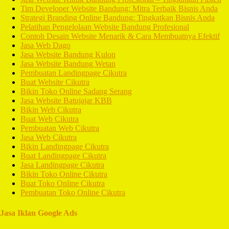
Tim Developer Website Bandung: Mitra Terbaik Bisnis Anda
Strategi Branding Online Bandung: Tingkatkan Bisnis Anda
Pelatihan Pengelolaan Website Bandung Profesional
Contoh Desain Website Menarik & Cara Membuatnya Efektif
Jasa Web Dago
Jasa Website Bandung Kulon
Jasa Website Bandung Wetan
Pembuatan Landingpage Cikutra
Buat Website Cikutra
Bikin Toko Online Sadang Serang
Jasa Website Batujajar KBB
Bikin Web Cikutra
Buat Web Cikutra
Pembuatan Web Cikutra
Jasa Web Cikutra
Bikin Landingpage Cikutra
Buat Landingpage Cikutra
Jasa Landingpage Cikutra
Bikin Toko Online Cikutra
Buat Toko Online Cikutra
Pembuatan Toko Online Cikutra
Jasa Iklan Google Ads