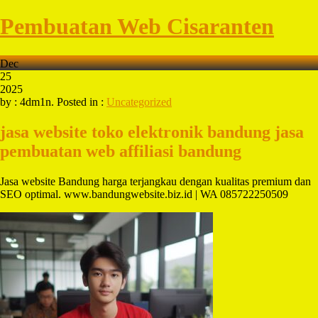
Pembuatan Web Cisaranten
Dec
25
2025
by : 4dm1n. Posted in :
Uncategorized
jasa website toko elektronik bandung
jasa
pembuatan web affiliasi bandung
Jasa website Bandung harga terjangkau dengan kualitas premium dan
SEO optimal. www.bandungwebsite.biz.id | WA 085722250509