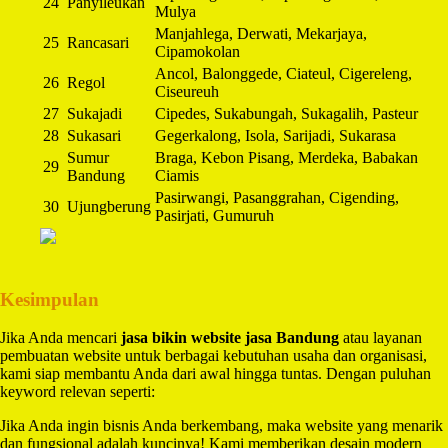
24
Panyileukan
Mulya
Manjahlega, Derwati, Mekarjaya,
25
Rancasari
Cipamokolan
Ancol, Balonggede, Ciateul, Cigereleng,
26
Regol
Ciseureuh
27
Sukajadi
Cipedes, Sukabungah, Sukagalih, Pasteur
28
Sukasari
Gegerkalong, Isola, Sarijadi, Sukarasa
Sumur
Braga, Kebon Pisang, Merdeka, Babakan
29
Bandung
Ciamis
Pasirwangi, Pasanggrahan, Cigending,
30
Ujungberung
Pasirjati, Gumuruh
Kesimpulan
Jika Anda mencari
jasa bikin website jasa Bandung
atau layanan
pembuatan website untuk berbagai kebutuhan usaha dan organisasi,
kami siap membantu Anda dari awal hingga tuntas. Dengan puluhan
keyword relevan seperti:
Jika Anda ingin bisnis Anda berkembang, maka website yang menarik
dan fungsional adalah kuncinya! Kami memberikan desain modern