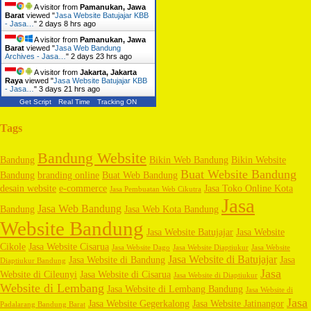
A visitor from
Pamanukan, Jawa
Barat
viewed "
Jasa Website Batujajar KBB
- Jasa…
"
2 days 8 hrs ago
A visitor from
Pamanukan, Jawa
Barat
viewed "
Jasa Web Bandung
Archives - Jasa…
"
2 days 23 hrs ago
A visitor from
Jakarta, Jakarta
Raya
viewed "
Jasa Website Batujajar KBB
- Jasa…
"
3 days 21 hrs ago
Get Script
Real Time
Tracking ON
Tags
Bandung Website
Bandung
Bikin Web Bandung
Bikin Website
Buat Website Bandung
Bandung
branding online
Buat Web Bandung
desain website
e-commerce
Jasa Toko Online Kota
Jasa Pembuatan Web Cikutra
Jasa
Jasa Web Bandung
Bandung
Jasa Web Kota Bandung
Website Bandung
Jasa Website Batujajar
Jasa Website
Cikole
Jasa Website Cisarua
Jasa Website Dago
Jasa Website Diaptiukur
Jasa Website
Jasa Website di Batujajar
Jasa Website di Bandung
Jasa
Diaptiukur Bandung
Jasa
Website di Cileunyi
Jasa Website di Cisarua
Jasa Website di Diaptiukur
Website di Lembang
Jasa Website di Lembang Bandung
Jasa Website di
Jasa
Jasa Website Gegerkalong
Jasa Website Jatinangor
Padalarang Bandung Barat