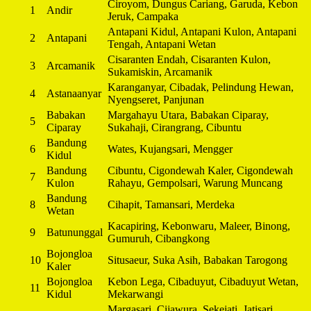
Ciroyom, Dungus Cariang, Garuda, Kebon
1
Andir
Jeruk, Campaka
Antapani Kidul, Antapani Kulon, Antapani
2
Antapani
Tengah, Antapani Wetan
Cisaranten Endah, Cisaranten Kulon,
3
Arcamanik
Sukamiskin, Arcamanik
Karanganyar, Cibadak, Pelindung Hewan,
4
Astanaanyar
Nyengseret, Panjunan
Babakan
Margahayu Utara, Babakan Ciparay,
5
Ciparay
Sukahaji, Cirangrang, Cibuntu
Bandung
6
Wates, Kujangsari, Mengger
Kidul
Bandung
Cibuntu, Cigondewah Kaler, Cigondewah
7
Kulon
Rahayu, Gempolsari, Warung Muncang
Bandung
8
Cihapit, Tamansari, Merdeka
Wetan
Kacapiring, Kebonwaru, Maleer, Binong,
9
Batununggal
Gumuruh, Cibangkong
Bojongloa
10
Situsaeur, Suka Asih, Babakan Tarogong
Kaler
Bojongloa
Kebon Lega, Cibaduyut, Cibaduyut Wetan,
11
Kidul
Mekarwangi
Margasari, Cijawura, Sekejati, Jatisari,