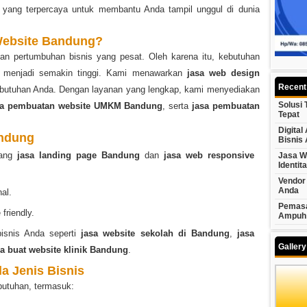
yang terpercaya untuk membantu Anda tampil unggul di dunia
Website Bandung?
gan pertumbuhan bisnis yang pesat. Oleh karena itu, kebutuhan
menjadi semakin tinggi. Kami menawarkan
jasa web design
Recent
kebutuhan Anda. Dengan layanan yang lengkap, kami menyediakan
Solusi
sa pembuatan website UMKM Bandung
, serta
jasa pembuatan
Tepat
Digita
andung
Bisnis
dang
jasa landing page Bandung
dan
jasa web responsive
Jasa W
Identit
Vendor 
Anda
al.
Pemasa
friendly.
Ampuh
isnis Anda seperti
jasa website sekolah di Bandung
,
jasa
Galler
sa buat website klinik Bandung
.
a Jenis Bisnis
butuhan, termasuk: