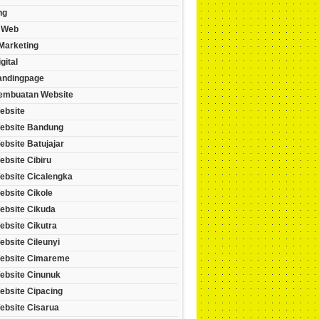
ng
 Web
 Marketing
gital
andingpage
embuatan Website
ebsite
ebsite Bandung
bsite Batujajar
bsite Cibiru
ebsite Cicalengka
ebsite Cikole
ebsite Cikuda
ebsite Cikutra
bsite Cileunyi
ebsite Cimareme
ebsite Cinunuk
ebsite Cipacing
ebsite Cisarua