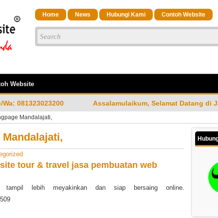
Home
News
Hubungi Kami
Contoh Website
oh Website
Assalamulaikum, Selamat Datang di Jasa Bandung Website 
gpage Mandalajati,
Mandalajati,
Hubung
egorized
ite tour & travel
jasa pembuatan web
ampil lebih meyakinkan dan siap bersaing online.
0509