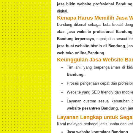
jasa bikin website profesional Bandung
digital.
Kenapa Harus Memilih Jasa 
Bandung dikenal sebagai kota kreatif den
akan
jasa website profesional Bandung
Bandung terpercaya
, cepat, dan sesuai 
jasa buat website bisnis di Bandung
,
ja
web toko online Bandung
.
Keunggulan Jasa Website B
Tim ahli yang berpengalaman di bi
Bandung
.
Proses pengerjaan cepat dan profesion
Website yang SEO friendly dan mobile 
Layanan custom sesuai kebutuhan b
website pesantren Bandung
, dan
ja
Layanan Lengkap untuk Segal
Kami melayani berbagai jenis usaha dan ke
Jasa website kontraktor Bandung