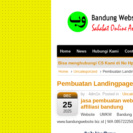
Home
News
Hubungi Kami
Cont
lakan Bisa menghubungi CS Kami di No Hp/Wa: 081323023200
Home
Uncategorized
Pembuatan Landin
Pembuatan Landingpage 
by : 4dm1n. Posted in :
Uncat
DEC
jasa pembuatan webs
25
affiliasi bandung
2025
Website UMKM Bandung t
www.bandungwebsite.biz.id | WA 08572225