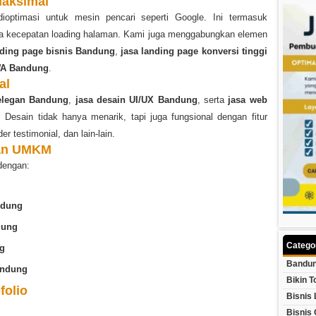
Maksimal
optimasi untuk mesin pencari seperti Google. Ini termasuk
rta kecepatan loading halaman. Kami juga menggabungkan elemen
ding page bisnis Bandung
,
jasa landing page konversi tinggi
WA Bandung
.
al
 elegan Bandung
,
jasa desain UI/UX Bandung
, serta
jasa web
Desain tidak hanya menarik, tapi juga fungsional dengan fitur
er testimonial, dan lain-lain.
dan UMKM
dengan:
ndung
dung
Catego
ng
Bandun
andung
Bikin T
folio
Bisnis 
Bisnis 