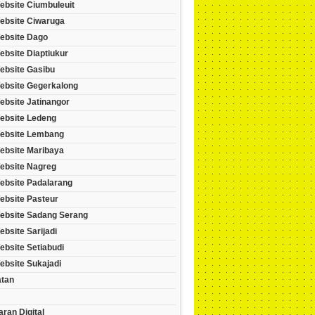
ebsite Ciumbuleuit
ebsite Ciwaruga
ebsite Dago
bsite Diaptiukur
ebsite Gasibu
ebsite Gegerkalong
ebsite Jatinangor
ebsite Ledeng
ebsite Lembang
ebsite Maribaya
ebsite Nagreg
ebsite Padalarang
ebsite Pasteur
ebsite Sadang Serang
bsite Sarijadi
bsite Setiabudi
ebsite Sukajadi
tan
ran Digital