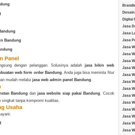
ndung
Brandi
Desain
g
Digital
Jasa Di
 Bandung
Jasa L
ain Bandung
Jasa P
Jasa W
andung
Jasa W
n Panel
Jasa We
angsung dengan pelanggan. Solusinya adalah
jasa bikin web
Jasa We
mbuatan web form order Bandung
. Anda juga bisa meminta fitur
Jasa W
gan mudah melalui
jasa web admin panel Bandung
.
Jasa W
n
Jasa W
nstan Bandung
dan
jasa website siap pakai Bandung
. Cocok
Jasa W
 singkat tanpa kompromi kualitas.
Jasa We
ng Usaha
Jasa W
layani:
Jasa W
g
Jasa W
Jasa W