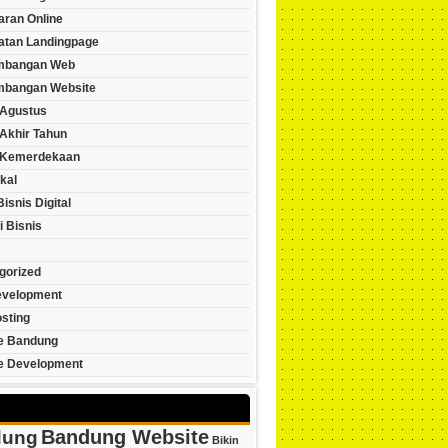
ran Online
tan Landingpage
mbangan Web
bangan Website
Agustus
Akhir Tahun
 Kemerdekaan
kal
Bisnis Digital
i Bisnis
gorized
velopment
sting
e Bandung
e Development
Bandung Website
dung
Bikin