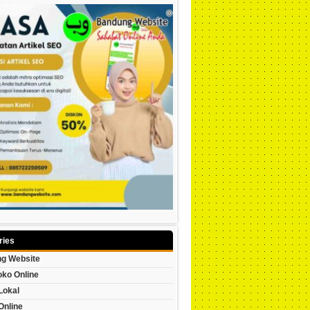
ries
g Website
oko Online
Lokal
Online