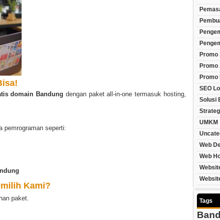
Pemasa
Pembua
Penge
Pengem
Promo 
Promo 
Promo
isa!
SEO Lo
atis domain Bandung
dengan paket all-in-one termasuk hosting,
Solusi 
Strateg
UMKM
a pemrograman seperti:
Uncate
Web De
Web Ho
Websit
andung
Websit
milih Kami?
han paket.
Tags
Ban