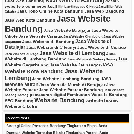
Buat Website Bandung
Buat Web Bandung
desain
website
e-commerce
Jasa Bikin Landingpage Cikutra
Jasa Bikin Web
Jasa Toko Online Kota Bandung
Jasa Web Bandung
Cikutra
Jasa Website
Jasa Web Kota Bandung
Bandung
Jasa Website Batujajar
Jasa Website
Cikole
Jasa Website Cisarua
Jasa Website Ciumbuluit
Jasa Website
Jasa Website di
Jasa Website di Bandung
Diaptiukur
Batujajar
Jasa Website di Cileunyi
Jasa Website di Cisarua
Jasa Website di Lembang
Jasa
Jasa Website di Dago
Website di Lembang Bandung
Jasa
Jasa Website di Sadang Serang
Jasa
Website Gegerkalong
Jasa Website Jatinangor
Jasa Website
Website Kota Bandung
Lembang
Jasa
Jasa Website Lembang Bandung
Website Murah
Jasa Website Murah di Batujajar
Jasa
Website Pasteur
Jasa Website Pasteur Bandung
Jasa Website
pemasaran digital
Pembuatan Website Bandung
Sadang Serang
Website Bandung
website bisnis
SEO Bandung
Website Cikutra
Recent Posts
Strategi Online Presence Bandung: Tingkatkan Bisnis Anda
Dampak Website Terhadap Bisnis: Tingkatkan Potensi Anda