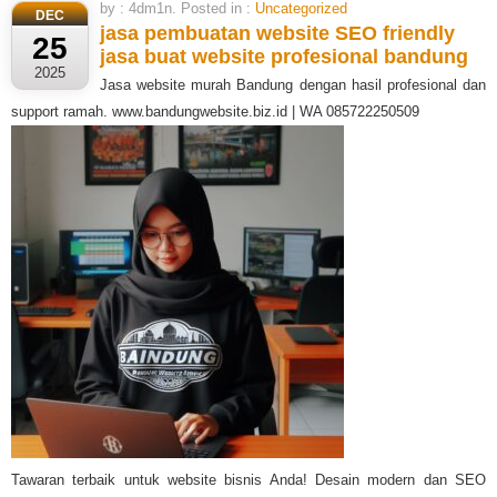
by : 4dm1n. Posted in :
Uncategorized
DEC
jasa pembuatan website SEO friendly
25
jasa buat website profesional bandung
2025
Jasa website murah Bandung dengan hasil profesional dan
support ramah. www.bandungwebsite.biz.id | WA 085722250509
Tawaran terbaik untuk website bisnis Anda! Desain modern dan SEO