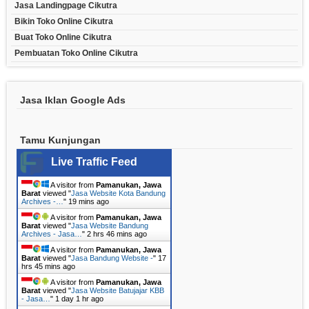
Jasa Landingpage Cikutra
Bikin Toko Online Cikutra
Buat Toko Online Cikutra
Pembuatan Toko Online Cikutra
Jasa Iklan Google Ads
Tamu Kunjungan
Live Traffic Feed
A visitor from
Pamanukan, Jawa
Barat
viewed "
Jasa Website Kota Bandung
Archives -…
"
19 mins ago
A visitor from
Pamanukan, Jawa
Barat
viewed "
Jasa Website Bandung
Archives - Jasa…
"
2 hrs 46 mins ago
A visitor from
Pamanukan, Jawa
Barat
viewed "
Jasa Bandung Website -
"
17
hrs 45 mins ago
A visitor from
Pamanukan, Jawa
Barat
viewed "
Jasa Website Batujajar KBB
- Jasa…
"
1 day 1 hr ago