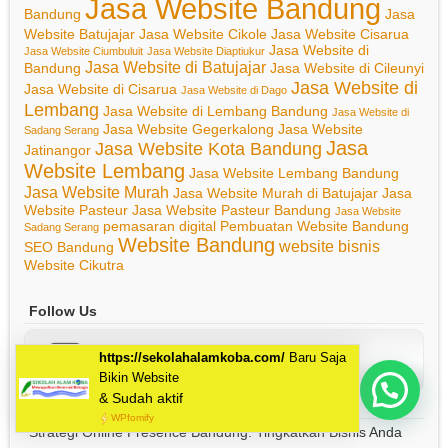
Jasa Website Bandung
Bandung
Jasa
Website Batujajar
Jasa Website Cikole
Jasa Website Cisarua
Jasa Website di
Jasa Website Ciumbuluit
Jasa Website Diaptiukur
Jasa Website di Batujajar
Bandung
Jasa Website di Cileunyi
Jasa Website di
Jasa Website di Cisarua
Jasa Website di Dago
Lembang
Jasa Website di Lembang Bandung
Jasa Website di
Jasa Website Gegerkalong
Jasa Website
Sadang Serang
Jasa
Jasa Website Kota Bandung
Jatinangor
Website Lembang
Jasa Website Lembang Bandung
Jasa Website Murah
Jasa Website Murah di Batujajar
Jasa
Website Pasteur
Jasa Website Pasteur Bandung
Jasa Website
pemasaran digital
Pembuatan Website Bandung
Sadang Serang
Website Bandung
website bisnis
SEO Bandung
Website Cikutra
Follow Us
FOLLOW US ON
Facebook
Mau Bikin Website Apa Kak?
Recent Posts
Strategi Online Presence Bandung: Tingkatkan Bisnis Anda