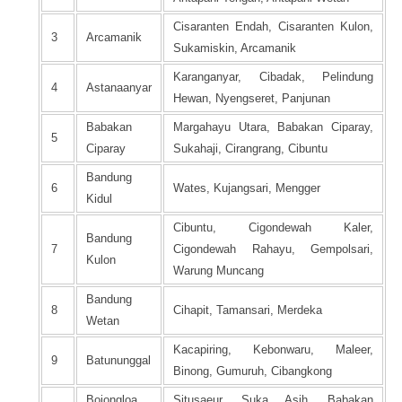
Cisaranten Endah, Cisaranten Kulon,
3
Arcamanik
Sukamiskin, Arcamanik
Karanganyar, Cibadak, Pelindung
4
Astanaanyar
Hewan, Nyengseret, Panjunan
Babakan
Margahayu Utara, Babakan Ciparay,
5
Ciparay
Sukahaji, Cirangrang, Cibuntu
Bandung
6
Wates, Kujangsari, Mengger
Kidul
Cibuntu, Cigondewah Kaler,
Bandung
7
Cigondewah Rahayu, Gempolsari,
Kulon
Warung Muncang
Bandung
8
Cihapit, Tamansari, Merdeka
Wetan
Kacapiring, Kebonwaru, Maleer,
9
Batununggal
Binong, Gumuruh, Cibangkong
Bojongloa
Situsaeur, Suka Asih, Babakan