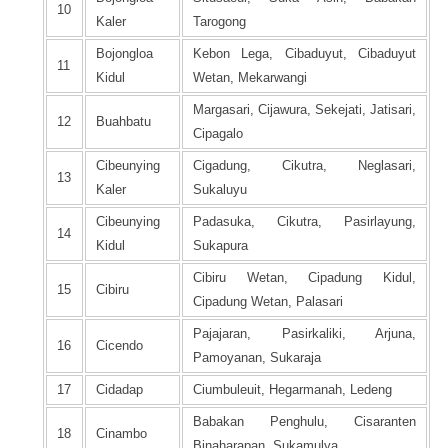
10
Kaler
Tarogong
Bojongloa
Kebon Lega, Cibaduyut, Cibaduyut
11
Kidul
Wetan, Mekarwangi
Margasari, Cijawura, Sekejati, Jatisari,
12
Buahbatu
Cipagalo
Cibeunying
Cigadung, Cikutra, Neglasari,
13
Kaler
Sukaluyu
Cibeunying
Padasuka, Cikutra, Pasirlayung,
14
Kidul
Sukapura
Cibiru Wetan, Cipadung Kidul,
15
Cibiru
Cipadung Wetan, Palasari
Pajajaran, Pasirkaliki, Arjuna,
16
Cicendo
Pamoyanan, Sukaraja
17
Cidadap
Ciumbuleuit, Hegarmanah, Ledeng
Babakan Penghulu, Cisaranten
18
Cinambo
Binaharapan, Sukamulya