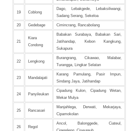
Dago, Lebakgede, Lebaksiliwangi,
19
Coblong
Sadang Serang, Sekeloa
20
Gedebage
Cimincrang, Rancabolang
Babakan Surabaya, Babakan Sari,
Kiara
21
Jatihandap, Kebon Kangkung,
Condong
Sukapura
Burangrang, Cikawao, Malabar,
22
Lengkong
Turangga, Lingkar Selatan
Karang Pamulang, Pasir Impun,
23
Mandalajati
Sindang Jaya, Jatihandap
Cipadung Kulon, Cipadung Wetan,
24
Panyileukan
Mekar Mulya
Manjahlega, Derwati, Mekarjaya,
25
Rancasari
Cipamokolan
Ancol, Balonggede, Ciateul,
26
Regol
Cigereleng, Ciseureuh