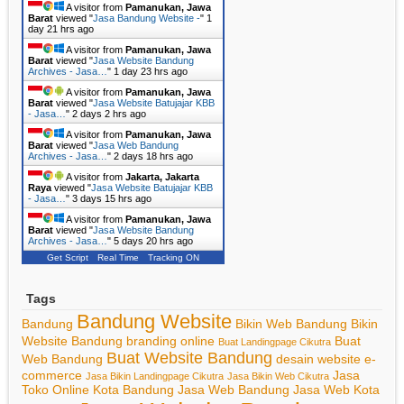
A visitor from
Pamanukan, Jawa
Barat
viewed "
Jasa Bandung Website -
"
1
day 21 hrs ago
A visitor from
Pamanukan, Jawa
Barat
viewed "
Jasa Website Bandung
Archives - Jasa…
"
1 day 23 hrs ago
A visitor from
Pamanukan, Jawa
Barat
viewed "
Jasa Website Batujajar KBB
- Jasa…
"
2 days 2 hrs ago
A visitor from
Pamanukan, Jawa
Barat
viewed "
Jasa Web Bandung
Archives - Jasa…
"
2 days 18 hrs ago
A visitor from
Jakarta, Jakarta
Raya
viewed "
Jasa Website Batujajar KBB
- Jasa…
"
3 days 15 hrs ago
A visitor from
Pamanukan, Jawa
Barat
viewed "
Jasa Website Bandung
Archives - Jasa…
"
5 days 20 hrs ago
Get Script
Real Time
Tracking ON
Tags
Bandung Website
Bandung
Bikin Web Bandung
Bikin
Website Bandung
branding online
Buat
Buat Landingpage Cikutra
Buat Website Bandung
Web Bandung
desain website
e-
commerce
Jasa
Jasa Bikin Landingpage Cikutra
Jasa Bikin Web Cikutra
Toko Online Kota Bandung
Jasa Web Bandung
Jasa Web Kota