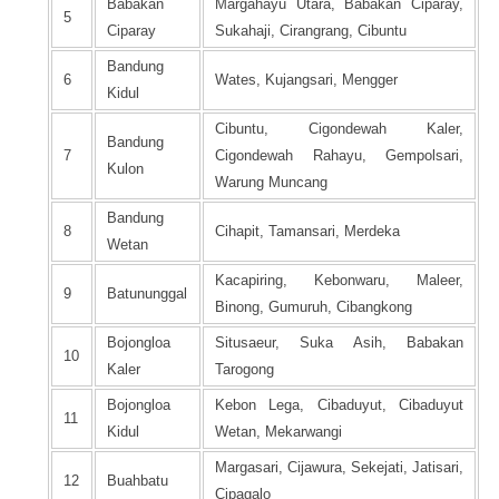
Babakan
Margahayu Utara, Babakan Ciparay,
5
Ciparay
Sukahaji, Cirangrang, Cibuntu
Bandung
6
Wates, Kujangsari, Mengger
Kidul
Cibuntu, Cigondewah Kaler,
Bandung
7
Cigondewah Rahayu, Gempolsari,
Kulon
Warung Muncang
Bandung
8
Cihapit, Tamansari, Merdeka
Wetan
Kacapiring, Kebonwaru, Maleer,
9
Batununggal
Binong, Gumuruh, Cibangkong
Bojongloa
Situsaeur, Suka Asih, Babakan
10
Kaler
Tarogong
Bojongloa
Kebon Lega, Cibaduyut, Cibaduyut
11
Kidul
Wetan, Mekarwangi
Margasari, Cijawura, Sekejati, Jatisari,
12
Buahbatu
Cipagalo