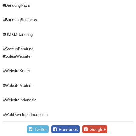
#BandungRaya
#BandungBusiness
#UMKMBandung
#StartupBandung
#SolusiWebsite
#WebsiteKeren
#WebsiteModern
#WebsiteIndonesia
#WebDeveloperIndonesia
Twitter
Facebook
Google+