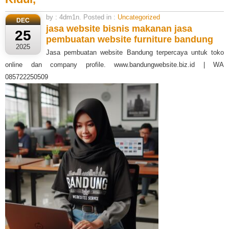
by : 4dm1n. Posted in :
Uncategorized
DEC
jasa website bisnis makanan
jasa
25
pembuatan website furniture bandung
2025
Jasa pembuatan website Bandung terpercaya untuk toko
online dan company profile. www.bandungwebsite.biz.id | WA
085722250509