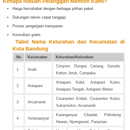
Kenapa Ribuan Pelanggan Memilih Kami?
Harga bersahabat dengan berbagai pilihan paket.
Dukungan teknis cepat tanggap.
Proses pengerjaan transparan.
Konsultasi gratis.
️
Tabel Nama Kelurahan dan Kecamatan di
Kota Bandung
No
Kecamatan
Kelurahan/Kelurahan
Ciroyom, Dungus Cariang, Garuda,
1
Andir
Kebon Jeruk, Campaka
Antapani Kidul, Antapani Kulon,
2
Antapani
Antapani Tengah, Antapani Wetan
Cisaranten Endah, Cisaranten Kulon,
3
Arcamanik
Sukamiskin, Arcamanik
Karanganyar, Cibadak, Pelindung
4
Astanaanyar
Hewan, Nyengseret, Panjunan