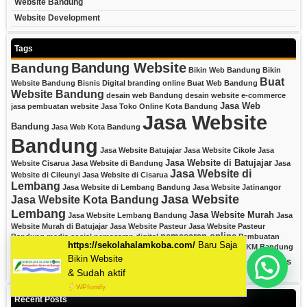
Website Bandung
Website Development
Tags
Bandung Website
Bandung
Bikin Web Bandung
Bikin
Buat
Website Bandung
Bisnis Digital
branding online
Buat Web Bandung
Website Bandung
desain web Bandung
desain website
e-commerce
Jasa Web
jasa pembuatan website
Jasa Toko Online Kota Bandung
Jasa Website
Bandung
Jasa Web Kota Bandung
Bandung
Jasa Website Batujajar
Jasa Website Cikole
Jasa
Jasa Website di Batujajar
Website Cisarua
Jasa Website di Bandung
Jasa
Jasa Website di
Website di Cileunyi
Jasa Website di Cisarua
Lembang
Jasa Website di Lembang Bandung
Jasa Website Jatinangor
Jasa Website
Jasa Website Kota Bandung
Lembang
Jasa Website Murah
Jasa Website Lembang Bandung
Jasa
Website Murah di Batujajar
Jasa Website Pasteur
Jasa Website Pasteur
pemasaran online
Bandung
media sosial
pemasaran digital
Pembuatan
seo lokal
strategi digital
Website Bandung
SEO Bandung
UMKM Bandung
Website Bandung
website bisnis
web development Bandung
Mau Bikin Website Apa Kak?
Website Cikutra
Recent Posts