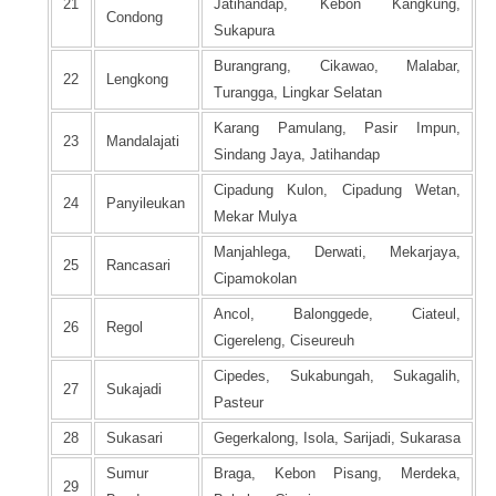
21
Jatihandap, Kebon Kangkung,
Condong
Sukapura
Burangrang, Cikawao, Malabar,
22
Lengkong
Turangga, Lingkar Selatan
Karang Pamulang, Pasir Impun,
23
Mandalajati
Sindang Jaya, Jatihandap
Cipadung Kulon, Cipadung Wetan,
24
Panyileukan
Mekar Mulya
Manjahlega, Derwati, Mekarjaya,
25
Rancasari
Cipamokolan
Ancol, Balonggede, Ciateul,
26
Regol
Cigereleng, Ciseureuh
Cipedes, Sukabungah, Sukagalih,
27
Sukajadi
Pasteur
28
Sukasari
Gegerkalong, Isola, Sarijadi, Sukarasa
Sumur
Braga, Kebon Pisang, Merdeka,
29