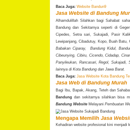
Baca Juga:
Website Bandun9
Jasa Website di Bandung Mu
Alhamdulillah Silahkan bagi Sahabat sah
Bandung
dan Sekitarnya seperti di Geger
Cipedes, Setra sari, Sukajadi, Pasir Kali
Lewipanjang, Cibadutuy, Kopo, Buah Batu, 
Babakan Ciparay, Bandung Kidul, Bandun
Cibeunying, Cibiru, Cicendo, Cidadap, Cin
Panyileukan, Rancasari, Regol, Sukajadi, 
lainnya di Kota Bandung dan Jawa Barat.
Baca Juga:
Jasa Website Kota Bandung Te
Jasa Web di Bandung Murah
Bagi Ibu, Bapak, Akang, Teteh dan Sahab
Bandung
dan sekitarnya silahkan bisa m
Bandung Website
Melayani
Pembuatan We
Mengapa Memilih
Jasa Websi
Kehadiran website profesional kini menjadi 