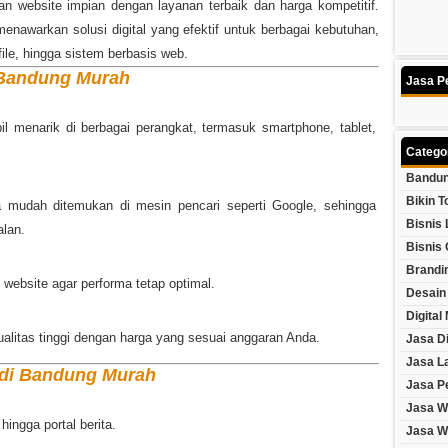
 website impian dengan layanan terbaik dan harga kompetitif.
nawarkan solusi digital yang efektif untuk berbagai kebutuhan,
file, hingga sistem berbasis web.
 Bandung Murah
Jasa P
 menarik di berbagai perangkat, termasuk smartphone, tablet,
Catego
Bandun
Bikin T
 mudah ditemukan di mesin pencari seperti Google, sehingga
Bisnis 
alan.
Bisnis 
Brandi
ebsite agar performa tetap optimal.
Desain
Digital
alitas tinggi dengan harga yang sesuai anggaran Anda.
Jasa Di
Jasa L
 di Bandung Murah
Jasa P
Jasa W
 hingga portal berita.
Jasa W