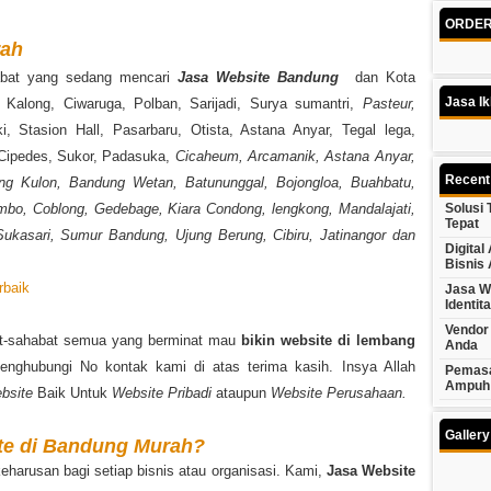
ORDER 
rah
abat yang sedang mencari
Jasa Website Bandung
dan Kota
Jasa Ik
 Kalong, Ciwaruga, Polban, Sarijadi, Surya sumantri,
Pasteur,
ki, Stasion Hall, Pasarbaru, Otista, Astana Anyar, Tegal lega,
Cipedes, Sukor, Padasuka,
Cicaheum, Arcamanik, Astana Anyar,
Recent
g Kulon, Bandung Wetan, Batununggal, Bojongloa, Buahbatu,
ambo, Coblong, Gedebage, Kiara Condong, lengkong, Mandalajati,
Solusi
Tepat
Sukasari, Sumur Bandung, Ujung Berung, Cibiru, Jatinangor dan
Digita
Bisnis
rbaik
Jasa W
Identit
Vendor 
at-sahabat semua yang berminat mau
bikin website di lembang
Anda
enghubungi No kontak kami di atas terima kasih. Insya Allah
Pemasa
Ampuh
bsite
Baik Untuk
Website Pribadi
ataupun
Website Perusahaan.
Galler
te di Bandung Murah?
keharusan bagi setiap bisnis atau organisasi. Kami,
Jasa Website