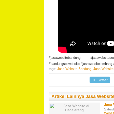
#jasawebsitebandung #jasawebsite
#bandungseowebsite #jasawebsitelembang
tags:
Jasa Website Bandung
,
Jasa Website
Twitter
Artikel Lainnya Jasa Websi
Jasa 
Saturd
Websi