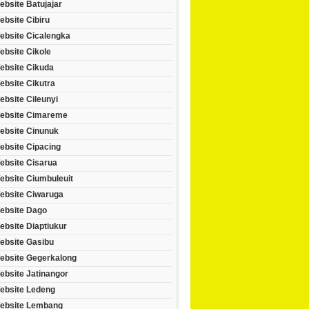
bsite Batujajar
bsite Cibiru
ebsite Cicalengka
ebsite Cikole
ebsite Cikuda
ebsite Cikutra
bsite Cileunyi
ebsite Cimareme
ebsite Cinunuk
ebsite Cipacing
ebsite Cisarua
ebsite Ciumbuleuit
ebsite Ciwaruga
ebsite Dago
bsite Diaptiukur
ebsite Gasibu
ebsite Gegerkalong
ebsite Jatinangor
ebsite Ledeng
ebsite Lembang