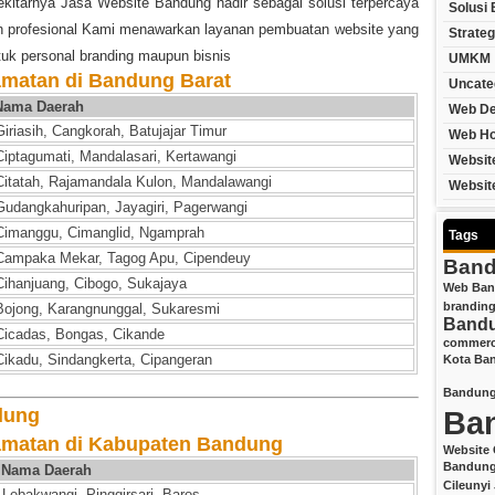
kitarnya Jasa Website Bandung hadir sebagai solusi terpercaya
Solusi 
 profesional Kami menawarkan layanan pembuatan website yang
Strateg
tuk personal branding maupun bisnis
UMKM
amatan di Bandung Barat
Uncate
Nama Daerah
Web De
Giriasih, Cangkorah, Batujajar Timur
Web Ho
Ciptagumati, Mandalasari, Kertawangi
Websit
Citatah, Rajamandala Kulon, Mandalawangi
Websit
Gudangkahuripan, Jayagiri, Pagerwangi
Cimanggu, Cimanglid, Ngamprah
Tags
Campaka Mekar, Tagog Apu, Cipendeuy
Ban
Cihanjuang, Cibogo, Sukajaya
Web Ba
branding
Bojong, Karangnunggal, Sukaresmi
Band
Cicadas, Bongas, Cikande
commer
Cikadu, Sindangkerta, Cipangeran
Kota Ba
Bandun
Ba
amatan di Kabupaten Bandung
Website 
Bandun
Nama Daerah
Cileunyi
Lebakwangi, Pinggirsari, Baros