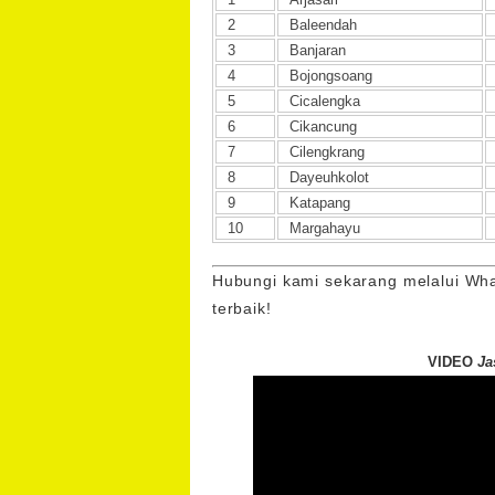
2
Baleendah
3
Banjaran
4
Bojongsoang
5
Cicalengka
6
Cikancung
7
Cilengkrang
8
Dayeuhkolot
9
Katapang
10
Margahayu
Hubungi kami sekarang melalui Wh
terbaik!
VIDEO
Ja