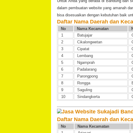
Untuk Anda yang berada di Bandung dan se
dalam pembuatan website yang amanah dan
bisa disesuaikan dengan kebutuhan baik un
Daftar Nama Daerah dan Kec
No
Nama Kecamatan
1
Batujajar
2
Cikalongwetan
3
Cipatat
4
Lembang
5
Ngamprah
6
Padalarang
7
Parongpong
8
Rongga
9
Saguling
10
Sindangkerta
Daftar Nama Daerah dan Kec
No
Nama Kecamatan
1
Arjasari