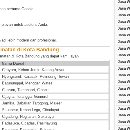
Jasa We
Jasa We
aman pertama Google.
Jasa W
Jasa W
relevan untuk audiens Anda.
Jasa W
Jasa W
adi lebih modern dan profesional.
Jasa We
Jasa W
amatan di Kota Bandung
Jasa W
amatan di Kota Bandung yang dapat kami layani:
Jasa W
Nama Daerah
Jasa W
Ciroyom, Kebon Jeruk, Karang Anyar
Jasa W
Nyengseret, Karasak, Pelindung Hewan
Jasa W
Batununggal, Mengger, Wates
Jasa W
Citarum, Tamansari, Cihapit
Jasa We
Cijagra, Turangga, Gumuruh
Jasa W
Jamika, Babakan Tarogong, Maleer
Jasa W
Situsaeur, Kebon Lega, Cibaduyut
Jasa W
Cigadung, Neglasari, Sukaluyu
Jasa W
Padasuka, Cicadas, Pasirlayung
Jasa W
Pajajaran, Pasirkaliki, Sukaraja