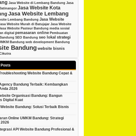
ang
Jasa Website di Lembang Bandung
Jasa
Jasa Website Kota
Jatinangor
Jasa Website Lembang
ung
Jasa Website
bsite Lembang Bandung
Jasa Website Murah di Batujajar
Jasa Website
Jasa Website Pasteur Bandung
media sosial
pemasaran online
n digital
Pembuatan
seo lokal
strategi
 Bandung
SEO Bandung
UMKM Bandung
web development Bandung
ite Bandung
website bisnis
Cikutra
 Posts
 Troubleshooting Website Bandung Cepat &
l Agency Bandung Terbaik: Kembangkan
 Anda 2026
ebsite Organisasi Bandung: Bangun
as Digital Kuat
Website Bandung: Solusi Terbaik Bisnis
ran Online UMKM Bandung: Strategi
 2026
tegrasi API Website Bandung Profesional &