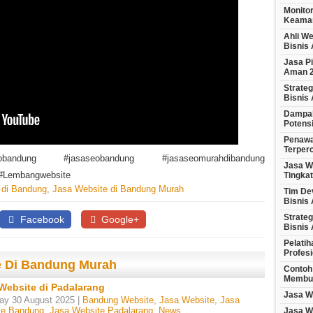
Monito
Keama
Ahli We
Bisnis
Jasa P
Aman 
Strateg
Bisnis
Dampak
Potens
Penawa
Terper
seobandung #jasaseobandung #jasaseomurahdibandung
Jasa We
 #Lembangwebsite
Tingka
 di Bandung
,
Jasa Website di Bandung Murah
Tim De
Bisnis
Strateg
Facebook
Google+
Bisnis
Pelati
Profesi
te Di Bandung Murah
Contoh
Membua
Website di Padalarang
Jasa W
ay 30 August 2025 |
Bandung Website
,
Jasa Website
,
Jasa
te Bandung
,
Jasa Website Padalarang
,
News
Jasa W