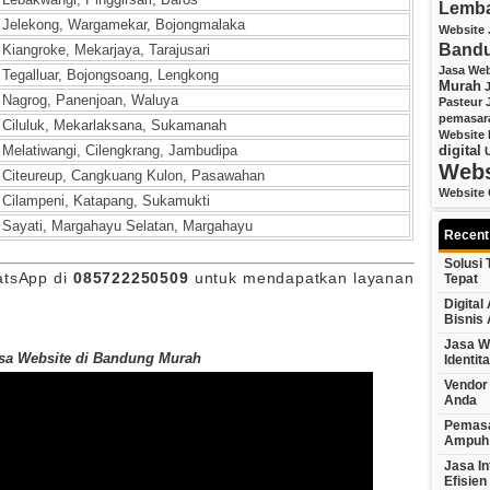
Lemb
Jelekong, Wargamekar, Bojongmalaka
Website 
Band
Kiangroke, Mekarjaya, Tarajusari
Jasa We
Tegalluar, Bojongsoang, Lengkong
Murah
Nagrog, Panenjoan, Waluya
Pasteur
pemasara
Ciluluk, Mekarlaksana, Sukamanah
Website
Melatiwangi, Cilengkrang, Jambudipa
digital
Webs
Citeureup, Cangkuang Kulon, Pasawahan
Website 
Cilampeni, Katapang, Sukamukti
Sayati, Margahayu Selatan, Margahayu
Recent
Solusi
atsApp di
085722250509
untuk mendapatkan layanan
Tepat
Digita
Bisnis
Jasa W
sa Website di Bandung Murah
Identit
Vendor 
Anda
Pemasa
Ampuh
Jasa In
Efisien