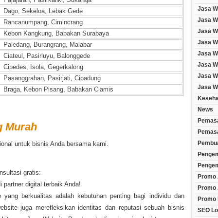
Jasa W
Dago, Sekeloa, Lebak Gede
Jasa W
Rancanumpang, Cimincrang
Jasa W
Kebon Kangkung, Babakan Surabaya
Jasa W
Paledang, Burangrang, Malabar
Jasa W
Ciateul, Pasirluyu, Balonggede
Jasa We
Cipedes, Isola, Gegerkalong
Jasa We
Pasanggrahan, Pasirjati, Cipadung
Jasa W
Braga, Kebon Pisang, Babakan Ciamis
Keseha
News
Pemasa
g Murah
Pemasa
Pembua
ional untuk bisnis Anda bersama kami.
Penge
Pengem
sultasi gratis:
Promo 
 partner digital terbaik Anda!
Promo 
e yang berkualitas adalah kebutuhan penting bagi individu dan
Promo
bsite juga merefleksikan identitas dan reputasi sebuah bisnis
SEO Lo