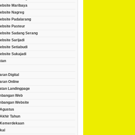
ebsite Maribaya
ebsite Nagreg
ebsite Padalarang
ebsite Pasteur
ebsite Sadang Serang
bsite Sarijadi
bsite Setiabudi
ebsite Sukajadi
tan
ran Digital
ran Online
tan Landingpage
mbangan Web
bangan Website
Agustus
Akhir Tahun
 Kemerdekaan
kal