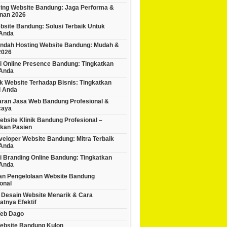
ring Website Bandung: Jaga Performa &
nan 2026
bsite Bandung: Solusi Terbaik Untuk
 Anda
indah Hosting Website Bandung: Mudah &
2026
i Online Presence Bandung: Tingkatkan
 Anda
 Website Terhadap Bisnis: Tingkatkan
i Anda
ran Jasa Web Bandung Profesional &
caya
bsite Klinik Bandung Profesional –
tkan Pasien
veloper Website Bandung: Mitra Terbaik
 Anda
i Branding Online Bandung: Tingkatkan
 Anda
han Pengelolaan Website Bandung
onal
 Desain Website Menarik & Cara
tnya Efektif
eb Dago
ebsite Bandung Kulon