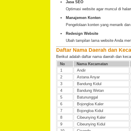
Jasa SEO
Optimasi website agar muncul di hal
Manajemen Konten
Pengelolaan konten yang menarik dan 
Redesign Website
Ubah tampilan lama website Anda menj
Daftar Nama Daerah dan Kec
Berikut adalah daftar nama daerah dan kec
No
Nama Kecamatan
1
Andir
2
Astana Anyar
3
Bandung Kidul
4
Bandung Wetan
5
Batununggal
6
Bojongloa Kaler
7
Bojongloa Kidul
8
Cibeunying Kaler
9
Cibeunying Kidul
10
Cicendo