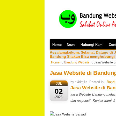
Home
News
Hubungi Kami
Cont
Assalamulaikum, Selamat Datang di 
Bandung Silakan Bisa menghubungi 
Home
Bandung Website
Jasa Website 
Jasa Website di Bandun
by : 4dm1n. Posted in :
Bandu
JUL
Jasa Website di Ba
02
Jasa Website Bandung melaya
2025
dan responsif. Kontak kami d