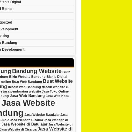
Bisnis Digital
i Bisnis
gorized
velopment
sting
e Bandung
e Development
Bandung Website
dung
Bikin
ndung
Bikin Website Bandung
Bisnis Digital
Buat Website
 online
Buat Web Bandung
ung
desain web Bandung
desain website
e-
ce
jasa pembuatan website
Jasa Toko Online
Jasa Web Bandung
ndung
Jasa Web Kota
Jasa Website
g
ndung
Jasa Website Batujajar
Jasa
Cikole
Jasa Website Cisarua
Jasa Website di
Jasa Website di Batujajar
g
Jasa Website di
Jasa Website di
Jasa Website di Cisarua