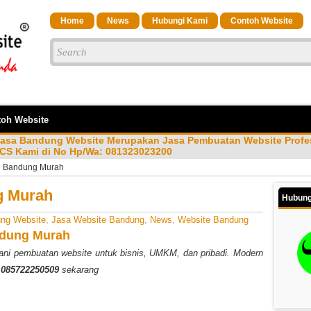
Home
News
Hubungi Kami
Contoh Website
oh Website
Jasa Bandung Website Merupakan Jasa Pembuatan Website Profes
CS Kami di No Hp/Wa: 081323023200
di Bandung Murah
g Murah
Hubung
ng Website
,
Jasa Website Bandung
,
News
,
Website Bandung
ndung Murah
ni pembuatan website untuk bisnis, UMKM, dan pribadi. Modern
i
085722250509
sekarang