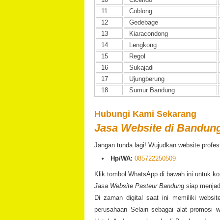
11
Coblong
12
Gedebage
13
Kiaracondong
14
Lengkong
15
Regol
16
Sukajadi
17
Ujungberung
18
Sumur Bandung
Hubungi Kami Sekarang
Jasa Website di Bandun
Jangan tunda lagi! Wujudkan website profes
Hp/WA:
085722250509
Klik tombol WhatsApp di bawah ini untuk kon
Jasa Website Pasteur Bandung
siap menjadi
Di zaman digital saat ini memiliki websit
perusahaan Selain sebagai alat promosi we