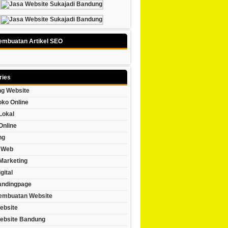
embuatan Artikel SEO
ries
g Website
oko Online
Lokal
Online
ng
 Web
 Marketing
gital
andingpage
embuatan Website
ebsite
ebsite Bandung