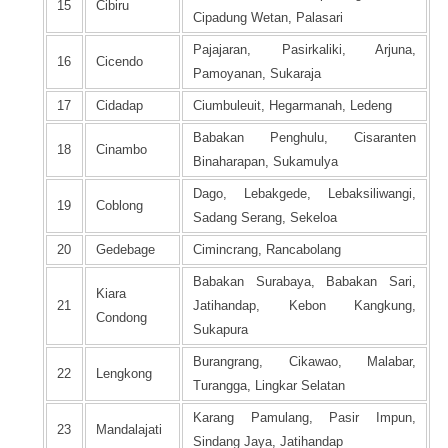
15
Cibiru
Cipadung Wetan, Palasari
Pajajaran, Pasirkaliki, Arjuna,
16
Cicendo
Pamoyanan, Sukaraja
17
Cidadap
Ciumbuleuit, Hegarmanah, Ledeng
Babakan Penghulu, Cisaranten
18
Cinambo
Binaharapan, Sukamulya
Dago, Lebakgede, Lebaksiliwangi,
19
Coblong
Sadang Serang, Sekeloa
20
Gedebage
Cimincrang, Rancabolang
Babakan Surabaya, Babakan Sari,
Kiara
21
Jatihandap, Kebon Kangkung,
Condong
Sukapura
Burangrang, Cikawao, Malabar,
22
Lengkong
Turangga, Lingkar Selatan
Karang Pamulang, Pasir Impun,
23
Mandalajati
Sindang Jaya, Jatihandap