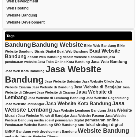
Web Development
Web Hosting
Website Bandung
Website Development
Tags
Bandung
Bandung Website
Bikin Web Bandung
Bikin
Buat Website
Website Bandung
Bisnis Digital
Buat Web Bandung
Bandung
desain web Bandung
desain website
e-commerce
jasa
Jasa Web Bandung
pembuatan website
Jasa Toko Online Kota Bandung
Jasa Website
Jasa Web Kota Bandung
Bandung
Jasa Website Batujajar
Jasa Website Cikole
Jasa
Jasa Website di Batujajar
Website Cisarua
Jasa Website di Bandung
Jasa
Jasa Website di
Website di Cileunyi
Jasa Website di Cisarua
Lembang
Jasa Website di Lembang Bandung
Jasa Website Gegerkalong
Jasa
Jasa Website Kota Bandung
Jasa Website Jatinangor
Website Lembang
Jasa Website
Jasa Website Lembang Bandung
Murah
Jasa Website Murah di Batujajar
Jasa Website Pasteur
Jasa Website
pemasaran online
Pasteur Bandung
media sosial
pemasaran digital
seo lokal
strategi digital
Pembuatan Website Bandung
SEO Bandung
Website Bandung
UMKM Bandung
web development Bandung
website bisnis
Website Cikutra