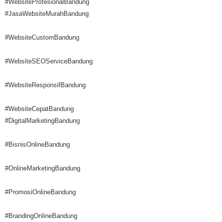
#WebsiteProfesionalBandung
#JasaWebsiteMurahBandung
#WebsiteCustomBandung
#WebsiteSEOServiceBandung
#WebsiteResponsifBandung
#WebsiteCepatBandung
#DigitalMarketingBandung
#BisnisOnlineBandung
#OnlineMarketingBandung
#PromosiOnlineBandung
#BrandingOnlineBandung