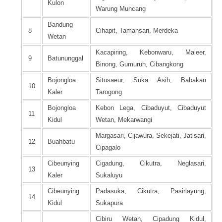
Kulon
Warung Muncang
Bandung
8
Cihapit, Tamansari, Merdeka
Wetan
Kacapiring, Kebonwaru, Maleer,
9
Batununggal
Binong, Gumuruh, Cibangkong
Bojongloa
Situsaeur, Suka Asih, Babakan
10
Kaler
Tarogong
Bojongloa
Kebon Lega, Cibaduyut, Cibaduyut
11
Kidul
Wetan, Mekarwangi
Margasari, Cijawura, Sekejati, Jatisari,
12
Buahbatu
Cipagalo
Cibeunying
Cigadung, Cikutra, Neglasari,
13
Kaler
Sukaluyu
Cibeunying
Padasuka, Cikutra, Pasirlayung,
14
Kidul
Sukapura
Cibiru Wetan, Cipadung Kidul,