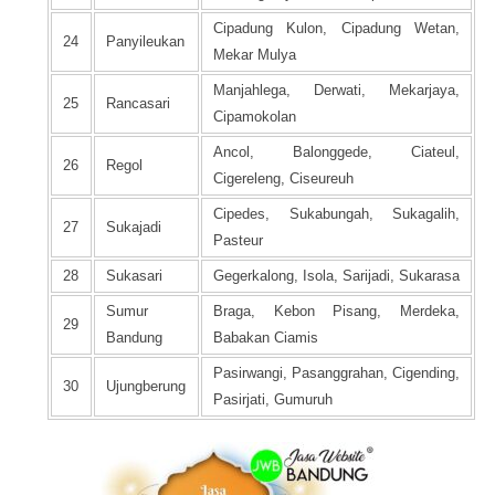
Cipadung Kulon, Cipadung Wetan,
24
Panyileukan
Mekar Mulya
Manjahlega, Derwati, Mekarjaya,
25
Rancasari
Cipamokolan
Ancol, Balonggede, Ciateul,
26
Regol
Cigereleng, Ciseureuh
Cipedes, Sukabungah, Sukagalih,
27
Sukajadi
Pasteur
28
Sukasari
Gegerkalong, Isola, Sarijadi, Sukarasa
Sumur
Braga, Kebon Pisang, Merdeka,
29
Bandung
Babakan Ciamis
Pasirwangi, Pasanggrahan, Cigending,
30
Ujungberung
Pasirjati, Gumuruh