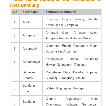
Kota Bandung
No
Kecamatan
Kelurahan/Kelurahan
Ciroyom, Dungus Cariang, Garuda,
1
Andir
Kebon Jeruk, Campaka
Antapani Kidul, Antapani Kulon,
2
Antapani
Antapani Tengah, Antapani Wetan
Cisaranten Endah, Cisaranten Kulon,
3
Arcamanik
Sukamiskin, Arcamanik
Karanganyar, Cibadak, Pelindung
4
Astanaanyar
Hewan, Nyengseret, Panjunan
Babakan
Margahayu Utara, Babakan Ciparay,
5
Ciparay
Sukahaji, Cirangrang, Cibuntu
Bandung
6
Wates, Kujangsari, Mengger
Kidul
Cibuntu, Cigondewah Kaler,
Bandung
7
Cigondewah Rahayu, Gempolsari,