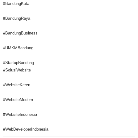
#BandungKota
#BandungRaya
#BandungBusiness
#UMKMBandung
#StartupBandung
#SolusiWebsite
#WebsiteKeren
#WebsiteModern
#WebsiteIndonesia
#WebDeveloperIndonesia