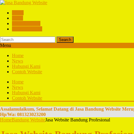
Home
News
Hubungi Kami
Contoh Website
Search
Menu
Home
News
Hubungi Kami
Contoh Website
Home
News
Hubungi Kami
Contoh Website
Assalamulaikum, Selamat Datang di Jasa Bandung Website Meru
Hp/Wa: 081323023200
Home
Bandung Website
Jasa Website Bandung Profesional