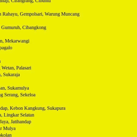
haji, Cirangrang, Cibuntu
h Rahayu, Gempolsari, Warung Muncang
g, Gumuruh, Cibangkong
an, Mekarwangi
ipagalo
a
 Wetan, Palasari
n, Sukaraja
pan, Sukamulya
g Serang, Sekeloa
andap, Kebon Kangkung, Sukapura
, Lingkar Selatan
Jaya, Jatihandap
r Mulya
okolan