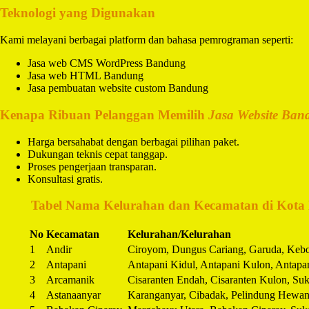
Teknologi yang Digunakan
Kami melayani berbagai platform dan bahasa pemrograman seperti:
Jasa web CMS WordPress Bandung
Jasa web HTML Bandung
Jasa pembuatan website custom Bandung
Kenapa Ribuan Pelanggan Memilih
Jasa Website Ban
Harga bersahabat dengan berbagai pilihan paket.
Dukungan teknis cepat tanggap.
Proses pengerjaan transparan.
Konsultasi gratis.
️
Tabel Nama Kelurahan dan Kecamatan di Kota
No
Kecamatan
Kelurahan/Kelurahan
1
Andir
Ciroyom, Dungus Cariang, Garuda, Keb
2
Antapani
Antapani Kidul, Antapani Kulon, Antapa
3
Arcamanik
Cisaranten Endah, Cisaranten Kulon, Su
4
Astanaanyar
Karanganyar, Cibadak, Pelindung Hewan