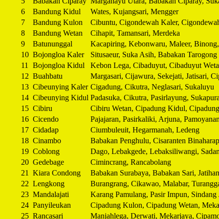
5
Babakan Ciparay
Margahayu Utara, Babakan Ciparay, Suka
6
Bandung Kidul
Wates, Kujangsari, Mengger
7
Bandung Kulon
Cibuntu, Cigondewah Kaler, Cigondewa
8
Bandung Wetan
Cihapit, Tamansari, Merdeka
9
Batununggal
Kacapiring, Kebonwaru, Maleer, Binon
10
Bojongloa Kaler
Situsaeur, Suka Asih, Babakan Tarogong
11
Bojongloa Kidul
Kebon Lega, Cibaduyut, Cibaduyut Wet
12
Buahbatu
Margasari, Cijawura, Sekejati, Jatisari, C
13
Cibeunying Kaler
Cigadung, Cikutra, Neglasari, Sukaluyu
14
Cibeunying Kidul
Padasuka, Cikutra, Pasirlayung, Sukapur
15
Cibiru
Cibiru Wetan, Cipadung Kidul, Cipadung
16
Cicendo
Pajajaran, Pasirkaliki, Arjuna, Pamoyana
17
Cidadap
Ciumbuleuit, Hegarmanah, Ledeng
18
Cinambo
Babakan Penghulu, Cisaranten Binahara
19
Coblong
Dago, Lebakgede, Lebaksiliwangi, Sadan
20
Gedebage
Cimincrang, Rancabolang
21
Kiara Condong
Babakan Surabaya, Babakan Sari, Jatih
22
Lengkong
Burangrang, Cikawao, Malabar, Turangga
23
Mandalajati
Karang Pamulang, Pasir Impun, Sindang 
24
Panyileukan
Cipadung Kulon, Cipadung Wetan, Meka
25
Rancasari
Manjahlega, Derwati, Mekarjaya, Cipam