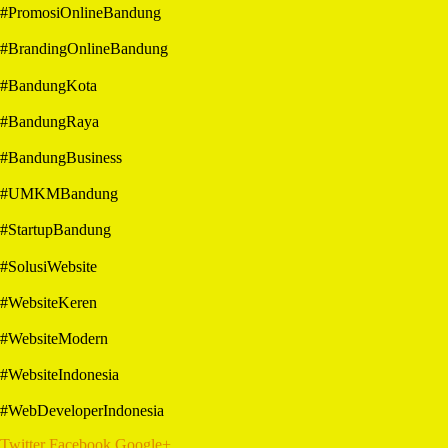
#PromosiOnlineBandung
#BrandingOnlineBandung
#BandungKota
#BandungRaya
#BandungBusiness
#UMKMBandung
#StartupBandung
#SolusiWebsite
#WebsiteKeren
#WebsiteModern
#WebsiteIndonesia
#WebDeveloperIndonesia
Twitter
Facebook
Google+