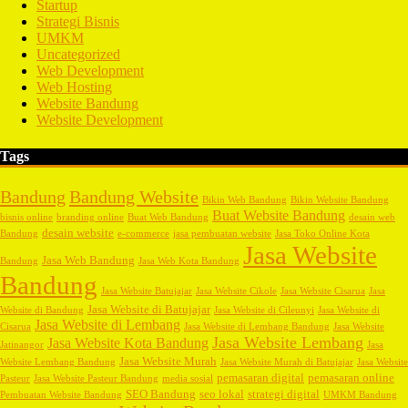
Startup
Strategi Bisnis
UMKM
Uncategorized
Web Development
Web Hosting
Website Bandung
Website Development
Tags
Bandung
Bandung Website
Bikin Web Bandung
Bikin Website Bandung
Buat Website Bandung
bisnis online
branding online
Buat Web Bandung
desain web
desain website
Bandung
e-commerce
jasa pembuatan website
Jasa Toko Online Kota
Jasa Website
Jasa Web Bandung
Bandung
Jasa Web Kota Bandung
Bandung
Jasa Website Batujajar
Jasa Website Cikole
Jasa Website Cisarua
Jasa
Jasa Website di Batujajar
Website di Bandung
Jasa Website di Cileunyi
Jasa Website di
Jasa Website di Lembang
Cisarua
Jasa Website di Lembang Bandung
Jasa Website
Jasa Website Lembang
Jasa Website Kota Bandung
Jatinangor
Jasa
Jasa Website Murah
Website Lembang Bandung
Jasa Website Murah di Batujajar
Jasa Website
pemasaran digital
pemasaran online
Pasteur
Jasa Website Pasteur Bandung
media sosial
SEO Bandung
seo lokal
strategi digital
Pembuatan Website Bandung
UMKM Bandung