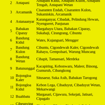
Antapani Kidul, Antapani Kulon, Antapani
2
Antapani
Tengah, Antapani Wetan
Cisaranten Endah, Cisaranten Kulon,
3
Arcamanik
Sukamiskin, Arcamanik
Karanganyar, Cibadak, Pelindung Hewan,
4
Astanaanyar
Nyengseret, Panjunan
Babakan
Margahayu Utara, Babakan Ciparay,
5
Ciparay
Sukahaji, Cirangrang, Cibuntu
Bandung
6
Wates, Kujangsari, Mengger
Kidul
Bandung
Cibuntu, Cigondewah Kaler, Cigondewah
7
Kulon
Rahayu, Gempolsari, Warung Muncang
Bandung
8
Cihapit, Tamansari, Merdeka
Wetan
Kacapiring, Kebonwaru, Maleer, Binong,
9
Batununggal
Gumuruh, Cibangkong
Bojongloa
10
Situsaeur, Suka Asih, Babakan Tarogong
Kaler
Bojongloa
Kebon Lega, Cibaduyut, Cibaduyut Wetan,
11
Kidul
Mekarwangi
Margasari, Cijawura, Sekejati, Jatisari,
12
Buahbatu
Cipagalo
Cibeunying