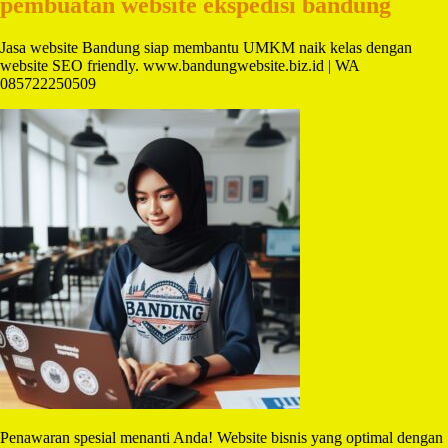
pembuatan website ekspedisi bandung
Jasa website Bandung siap membantu UMKM naik kelas dengan
website SEO friendly. www.bandungwebsite.biz.id | WA
085722250509
Penawaran spesial menanti Anda! Website bisnis yang optimal dengan