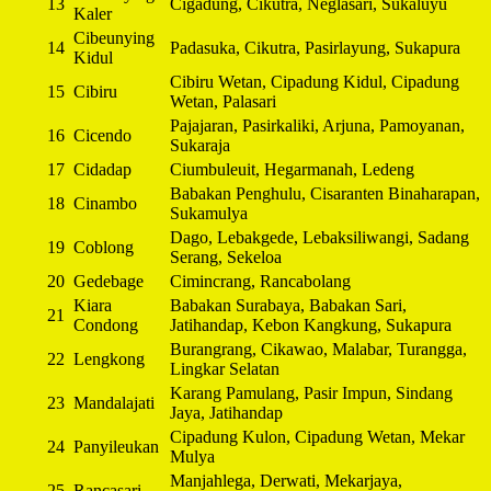
13
Cigadung, Cikutra, Neglasari, Sukaluyu
Kaler
Cibeunying
14
Padasuka, Cikutra, Pasirlayung, Sukapura
Kidul
Cibiru Wetan, Cipadung Kidul, Cipadung
15
Cibiru
Wetan, Palasari
Pajajaran, Pasirkaliki, Arjuna, Pamoyanan,
16
Cicendo
Sukaraja
17
Cidadap
Ciumbuleuit, Hegarmanah, Ledeng
Babakan Penghulu, Cisaranten Binaharapan,
18
Cinambo
Sukamulya
Dago, Lebakgede, Lebaksiliwangi, Sadang
19
Coblong
Serang, Sekeloa
20
Gedebage
Cimincrang, Rancabolang
Kiara
Babakan Surabaya, Babakan Sari,
21
Condong
Jatihandap, Kebon Kangkung, Sukapura
Burangrang, Cikawao, Malabar, Turangga,
22
Lengkong
Lingkar Selatan
Karang Pamulang, Pasir Impun, Sindang
23
Mandalajati
Jaya, Jatihandap
Cipadung Kulon, Cipadung Wetan, Mekar
24
Panyileukan
Mulya
Manjahlega, Derwati, Mekarjaya,
25
Rancasari