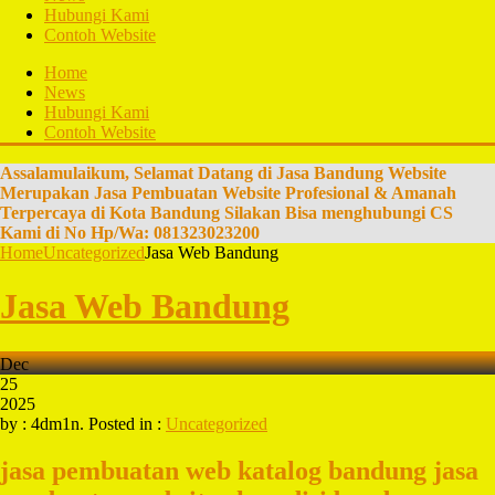
Hubungi Kami
Contoh Website
Home
News
Hubungi Kami
Contoh Website
Assalamulaikum, Selamat Datang di Jasa Bandung Website
Merupakan Jasa Pembuatan Website Profesional & Amanah
Terpercaya di Kota Bandung Silakan Bisa menghubungi CS
Kami di No Hp/Wa: 081323023200
Home
Uncategorized
Jasa Web Bandung
Jasa Web Bandung
Dec
25
2025
by : 4dm1n. Posted in :
Uncategorized
jasa pembuatan web katalog bandung
jasa