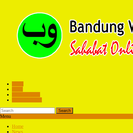
Home
News
Hubungi Kami
Contoh Website
Search
Menu
Home
News