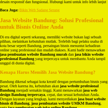
desain responsif dan fungsional. Hubungi kami untuk info lebih lanjut
Baca Juga:
Bikin Web Sadang Serang
Jasa Website Bandung: Solusi Profesional
untuk Bisnis Online Anda
Di era digital seperti sekarang, memiliki website bukan lagi sebuah
pilihan, melainkan kebutuhan mutlak. Terlebih bagi pelaku usaha di
kota besar seperti Bandung, persaingan bisnis menuntut kehadiran
online yang profesional dan mudah diakses. Kami hadir menawarkan
jasa pembuatan website Bandung murah
dan
jasa bikin website
profesional Bandung
yang terpercaya untuk membantu Anda tampil
unggul di dunia digital.
Kenapa Harus Memilih Jasa Website Bandung?
Bandung dikenal sebagai kota kreatif dengan pertumbuhan bisnis yang
pesat. Oleh karena itu, kebutuhan akan
jasa website profesional
Bandung
menjadi semakin tinggi. Kami menawarkan
jasa web
design Bandung terpercaya
, cepat, dan sesuai kebutuhan Anda.
Dengan layanan yang lengkap, kami menyediakan
jasa buat website
bisnis di Bandung
,
jasa pembuatan website UMKM Bandung
,
serta
jasa pembuatan web toko online Bandung
.