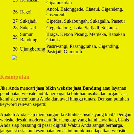
Cipamokolan
Ancol, Balonggede, Ciateul, Cigereleng,
26
Regol
Ciseureuh
27
Sukajadi
Cipedes, Sukabungah, Sukagalih, Pasteur
28
Sukasari
Gegerkalong, Isola, Sarijadi, Sukarasa
Sumur
Braga, Kebon Pisang, Merdeka, Babakan
29
Bandung
Ciamis
Pasirwangi, Pasanggrahan, Cigending,
30
Ujungberung
Pasirjati, Gumuruh
Kesimpulan
Jika Anda mencari
jasa bikin website jasa Bandung
atau layanan
pembuatan website untuk berbagai kebutuhan usaha dan organisasi,
kami siap membantu Anda dari awal hingga tuntas. Dengan puluhan
keyword relevan seperti:
Apakah Anda siap membangun kredibilitas bisnis yang kuat? Dengan
website desain modern dan fitur lengkap yang kami tawarkan, bisnis
Anda siap bersaing di pasar digital! Waktu Anda sangat berharga,
jangan sia-siakan kesempatan emas ini untuk mendapatkan website