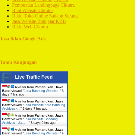
Pembuatan Landingpage Cikutra
Buat Website Cikutra
Bikin Toko Online Sadang Serang
Jasa Website Batujajar KBB
Bikin Web Cikutra
Jasa Iklan Google Ads
Tamu Kunjungan
Live Traffic Feed
A visitor from
Pamanukan, Jawa
Barat
viewed "
Jasa Bandung Website -
"
3
days 7 hrs ago
A visitor from
Pamanukan, Jawa
Barat
viewed "
Jasa Website Kota Bandung
Archives -…
"
3 days 7 hrs ago
A visitor from
Pamanukan, Jawa
Barat
viewed "
Jasa Website Bandung
Archives - Jasa…
"
3 days 9 hrs ago
A visitor from
Pamanukan, Jawa
Barat
viewed "
Jasa Bandung Website -
"
4