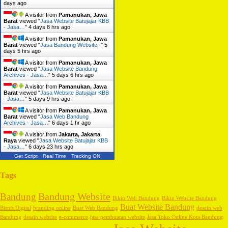
days ago
A visitor from
Pamanukan, Jawa
Barat
viewed "
Jasa Website Batujajar KBB
- Jasa…
"
4 days 8 hrs ago
A visitor from
Pamanukan, Jawa
Barat
viewed "
Jasa Bandung Website -
"
5
days 5 hrs ago
A visitor from
Pamanukan, Jawa
Barat
viewed "
Jasa Website Bandung
Archives - Jasa…
"
5 days 6 hrs ago
A visitor from
Pamanukan, Jawa
Barat
viewed "
Jasa Website Batujajar KBB
- Jasa…
"
5 days 9 hrs ago
A visitor from
Pamanukan, Jawa
Barat
viewed "
Jasa Web Bandung
Archives - Jasa…
"
6 days 1 hr ago
A visitor from
Jakarta, Jakarta
Raya
viewed "
Jasa Website Batujajar KBB
- Jasa…
"
6 days 23 hrs ago
Get Script
Real Time
Tracking ON
Tags
Bandung Website
Bandung
Bikin Web Bandung
Bikin Website Bandung
Buat Website Bandung
Bisnis Digital
branding online
Buat Web Bandung
desain web
Bandung
desain website
e-commerce
jasa pembuatan website
Jasa Toko Online Kota Bandung