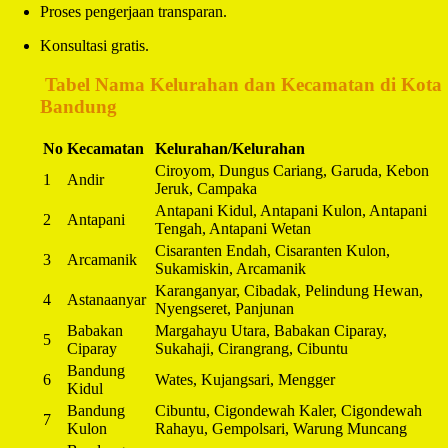
Proses pengerjaan transparan.
Konsultasi gratis.
️
Tabel Nama Kelurahan dan Kecamatan di Kota
Bandung
No
Kecamatan
Kelurahan/Kelurahan
Ciroyom, Dungus Cariang, Garuda, Kebon
1
Andir
Jeruk, Campaka
Antapani Kidul, Antapani Kulon, Antapani
2
Antapani
Tengah, Antapani Wetan
Cisaranten Endah, Cisaranten Kulon,
3
Arcamanik
Sukamiskin, Arcamanik
Karanganyar, Cibadak, Pelindung Hewan,
4
Astanaanyar
Nyengseret, Panjunan
Babakan
Margahayu Utara, Babakan Ciparay,
5
Ciparay
Sukahaji, Cirangrang, Cibuntu
Bandung
6
Wates, Kujangsari, Mengger
Kidul
Bandung
Cibuntu, Cigondewah Kaler, Cigondewah
7
Kulon
Rahayu, Gempolsari, Warung Muncang