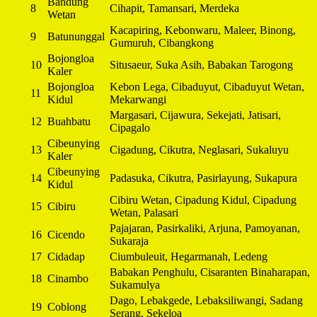
Bandung
8
Cihapit, Tamansari, Merdeka
Wetan
Kacapiring, Kebonwaru, Maleer, Binong,
9
Batununggal
Gumuruh, Cibangkong
Bojongloa
10
Situsaeur, Suka Asih, Babakan Tarogong
Kaler
Bojongloa
Kebon Lega, Cibaduyut, Cibaduyut Wetan,
11
Kidul
Mekarwangi
Margasari, Cijawura, Sekejati, Jatisari,
12
Buahbatu
Cipagalo
Cibeunying
13
Cigadung, Cikutra, Neglasari, Sukaluyu
Kaler
Cibeunying
14
Padasuka, Cikutra, Pasirlayung, Sukapura
Kidul
Cibiru Wetan, Cipadung Kidul, Cipadung
15
Cibiru
Wetan, Palasari
Pajajaran, Pasirkaliki, Arjuna, Pamoyanan,
16
Cicendo
Sukaraja
17
Cidadap
Ciumbuleuit, Hegarmanah, Ledeng
Babakan Penghulu, Cisaranten Binaharapan,
18
Cinambo
Sukamulya
Dago, Lebakgede, Lebaksiliwangi, Sadang
19
Coblong
Serang, Sekeloa