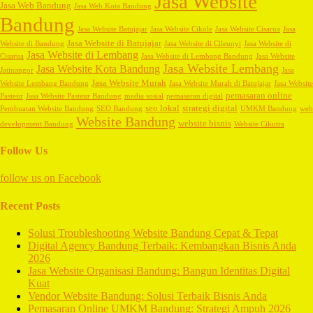
Jasa Website
Jasa Web Bandung
Jasa Web Kota Bandung
Bandung
Jasa Website Batujajar
Jasa Website Cikole
Jasa Website Cisarua
Jasa
Jasa Website di Batujajar
Website di Bandung
Jasa Website di Cileunyi
Jasa Website di
Jasa Website di Lembang
Cisarua
Jasa Website di Lembang Bandung
Jasa Website
Jasa Website Lembang
Jasa Website Kota Bandung
Jatinangor
Jasa
Jasa Website Murah
Website Lembang Bandung
Jasa Website Murah di Batujajar
Jasa Website
pemasaran online
Pasteur
Jasa Website Pasteur Bandung
media sosial
pemasaran digital
seo lokal
strategi digital
Pembuatan Website Bandung
SEO Bandung
UMKM Bandung
web
Website Bandung
website bisnis
development Bandung
Website Cikutra
Follow Us
follow us on
Facebook
Recent Posts
Solusi Troubleshooting Website Bandung Cepat & Tepat
Digital Agency Bandung Terbaik: Kembangkan Bisnis Anda
2026
Jasa Website Organisasi Bandung: Bangun Identitas Digital
Kuat
Vendor Website Bandung: Solusi Terbaik Bisnis Anda
Pemasaran Online UMKM Bandung: Strategi Ampuh 2026