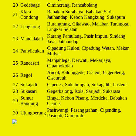
20
Gedebage
Cimincrang, Rancabolang
Kiara
Babakan Surabaya, Babakan Sari,
21
Condong
Jatihandap, Kebon Kangkung, Sukapura
Burangrang, Cikawao, Malabar, Turangga,
22
Lengkong
Lingkar Selatan
Karang Pamulang, Pasir Impun, Sindang
23
Mandalajati
Jaya, Jatihandap
Cipadung Kulon, Cipadung Wetan, Mekar
24
Panyileukan
Mulya
Manjahlega, Derwati, Mekarjaya,
25
Rancasari
Cipamokolan
Ancol, Balonggede, Ciateul, Cigereleng,
26
Regol
Ciseureuh
27
Sukajadi
Cipedes, Sukabungah, Sukagalih, Pasteur
28
Sukasari
Gegerkalong, Isola, Sarijadi, Sukarasa
Sumur
Braga, Kebon Pisang, Merdeka, Babakan
29
Bandung
Ciamis
Pasirwangi, Pasanggrahan, Cigending,
30
Ujungberung
Pasirjati, Gumuruh