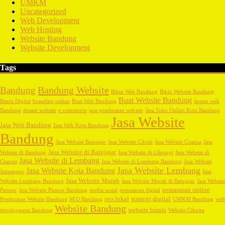
UMKM
Uncategorized
Web Development
Web Hosting
Website Bandung
Website Development
Tags
Bandung Website
Bandung
Bikin Web Bandung
Bikin Website Bandung
Buat Website Bandung
Bisnis Digital
branding online
Buat Web Bandung
desain web
Bandung
desain website
e-commerce
jasa pembuatan website
Jasa Toko Online Kota Bandung
Jasa Website
Jasa Web Bandung
Jasa Web Kota Bandung
Bandung
Jasa Website Batujajar
Jasa Website Cikole
Jasa Website Cisarua
Jasa
Jasa Website di Batujajar
Website di Bandung
Jasa Website di Cileunyi
Jasa Website di
Jasa Website di Lembang
Cisarua
Jasa Website di Lembang Bandung
Jasa Website
Jasa Website Lembang
Jasa Website Kota Bandung
Jatinangor
Jasa
Jasa Website Murah
Website Lembang Bandung
Jasa Website Murah di Batujajar
Jasa Website
pemasaran online
Pasteur
Jasa Website Pasteur Bandung
media sosial
pemasaran digital
seo lokal
strategi digital
Pembuatan Website Bandung
SEO Bandung
UMKM Bandung
web
Website Bandung
website bisnis
development Bandung
Website Cikutra