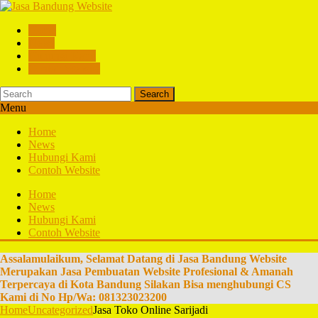
Home
News
Hubungi Kami
Contoh Website
Search
Menu
Home
News
Hubungi Kami
Contoh Website
Home
News
Hubungi Kami
Contoh Website
Assalamulaikum, Selamat Datang di Jasa Bandung Website
Merupakan Jasa Pembuatan Website Profesional & Amanah
Terpercaya di Kota Bandung Silakan Bisa menghubungi CS
Kami di No Hp/Wa: 081323023200
Home
Uncategorized
Jasa Toko Online Sarijadi