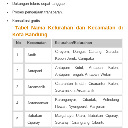
Dukungan teknis cepat tanggap.
Proses pengerjaan transparan.
Konsultasi gratis.
️
Tabel Nama Kelurahan dan Kecamatan di
Kota Bandung
No
Kecamatan
Kelurahan/Kelurahan
Ciroyom, Dungus Cariang, Garuda,
1
Andir
Kebon Jeruk, Campaka
Antapani Kidul, Antapani Kulon,
2
Antapani
Antapani Tengah, Antapani Wetan
Cisaranten Endah, Cisaranten Kulon,
3
Arcamanik
Sukamiskin, Arcamanik
Karanganyar, Cibadak, Pelindung
4
Astanaanyar
Hewan, Nyengseret, Panjunan
Babakan
Margahayu Utara, Babakan Ciparay,
5
Ciparay
Sukahaji, Cirangrang, Cibuntu