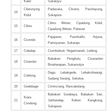
Kaler
Sukaluyu
Cibeunying
Padasuka, Cikutra, Pasirlayung,
14
Kidul
Sukapura
Cibiru Wetan, Cipadung Kidul,
15
Cibiru
Cipadung Wetan, Palasari
Pajajaran, Pasirkaliki, Arjuna,
16
Cicendo
Pamoyanan, Sukaraja
17
Cidadap
Ciumbuleuit, Hegarmanah, Ledeng
Babakan Penghulu, Cisaranten
18
Cinambo
Binaharapan, Sukamulya
Dago, Lebakgede, Lebaksiliwangi,
19
Coblong
Sadang Serang, Sekeloa
20
Gedebage
Cimincrang, Rancabolang
Babakan Surabaya, Babakan Sari,
Kiara
21
Jatihandap, Kebon Kangkung,
Condong
Sukapura