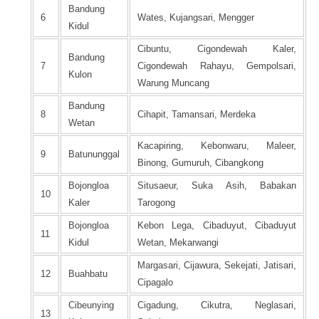
Bandung
6
Wates, Kujangsari, Mengger
Kidul
Cibuntu, Cigondewah Kaler,
Bandung
7
Cigondewah Rahayu, Gempolsari,
Kulon
Warung Muncang
Bandung
8
Cihapit, Tamansari, Merdeka
Wetan
Kacapiring, Kebonwaru, Maleer,
9
Batununggal
Binong, Gumuruh, Cibangkong
Bojongloa
Situsaeur, Suka Asih, Babakan
10
Kaler
Tarogong
Bojongloa
Kebon Lega, Cibaduyut, Cibaduyut
11
Kidul
Wetan, Mekarwangi
Margasari, Cijawura, Sekejati, Jatisari,
12
Buahbatu
Cipagalo
Cibeunying
Cigadung, Cikutra, Neglasari,
13