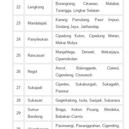
Burangrang, Cikawao, Malabar,
22
Lengkong
Turangga, Lingkar Selatan
Karang Pamulang, Pasir Impun,
23
Mandalajati
Sindang Jaya, Jatihandap
Cipadung Kulon, Cipadung Wetan,
24
Panyileukan
Mekar Mulya
Manjahlega, Derwati, Mekarjaya,
25
Rancasari
Cipamokolan
Ancol, Balonggede, Ciateul,
26
Regol
Cigereleng, Ciseureuh
Cipedes, Sukabungah, Sukagalih,
27
Sukajadi
Pasteur
28
Sukasari
Gegerkalong, Isola, Sarijadi, Sukarasa
Sumur
Braga, Kebon Pisang, Merdeka,
29
Bandung
Babakan Ciamis
Pasirwangi, Pasanggrahan, Cigending,