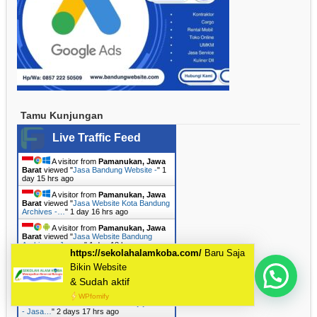
Tamu Kunjungan
Live Traffic Feed
A visitor from
Pamanukan, Jawa
Barat
viewed "
Jasa Bandung Website -
"
1
day 15 hrs ago
A visitor from
Pamanukan, Jawa
Barat
viewed "
Jasa Website Kota Bandung
Archives -…
"
1 day 16 hrs ago
A visitor from
Pamanukan, Jawa
Barat
viewed "
Jasa Website Bandung
Archives - Jasa…
"
1 day 18 hrs ago
A visitor from
Pamanukan, Jawa
Barat
viewed "
Jasa Bandung Website -
"
2
Mau Bikin Website Apa Kak?
days 9 hrs ago
A visitor from
Pamanukan, Jawa
Barat
viewed "
Jasa Website Batujajar KBB
- Jasa…
"
2 days 17 hrs ago