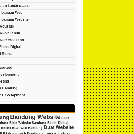
tan Landingpage
mbangan Web
bangan Website
Agustus
Akhir Tahun
 Kemerdekaan
Bisnis Digital
i Bisnis
gorized
velopment
sting
e Bandung
e Development
Bandung Website
ung
Bikin
ndung
Bikin Website Bandung
Bisnis Digital
Buat Website
 online
Buat Web Bandung
ung
desain web Bandung
desain website
e-