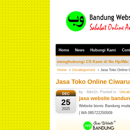
Home
News
Hubungi Kami
Cont
n Bisa menghubungi CS Kami di No Hp/Wa: 081323023200
Home
Uncategorized
Jasa Toko Online
Jasa Toko Online Ciwar
by : 4dm1n. Posted in :
Uncat
DEC
jasa website bandun
25
Website bisnis Bandung mudah
2025
| WA 085722250509