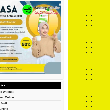
ries
g Website
oko Online
Lokal
Online