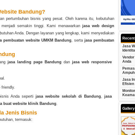
Website Bandung?
gan pertumbuhan bisnis yang pesat. Oleh karena itu, kebutuhan
menjadi semakin tinggi. Kami menawarkan
jasa web design
kebutuhan Anda. Dengan layanan yang lengkap, kami menyediakan
Recent
sa pembuatan website UMKM Bandung
, serta
jasa pembuatan
Jasa W
Identit
andung
Vendor 
Anda
dang
jasa landing page Bandung
dan
jasa web responsive
Pemasa
Ampuh
al.
Jasa In
Efisien
friendly.
Monito
Keama
isnis Anda seperti
jasa website sekolah di Bandung
,
jasa
sa buat website klinik Bandung
.
Galler
a Jenis Bisnis
butuhan, termasuk: