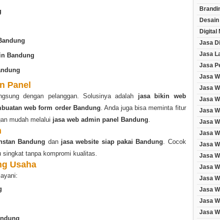
Brandi
g
Desain
Digital
 Bandung
Jasa Di
Jasa L
ain Bandung
Jasa P
andung
Jasa W
n Panel
Jasa W
angsung dengan pelanggan. Solusinya adalah
jasa bikin web
Jasa We
mbuatan web form order Bandung
. Anda juga bisa meminta fitur
Jasa We
gan mudah melalui
jasa web admin panel Bandung
.
Jasa W
n
Jasa W
nstan Bandung
dan
jasa website siap pakai Bandung
. Cocok
Jasa W
 singkat tanpa kompromi kualitas.
Jasa W
ng Usaha
Jasa We
layani:
Jasa W
g
Jasa W
Jasa W
Jasa W
andung