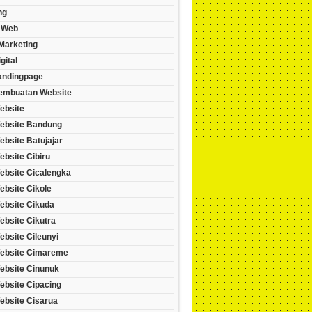
ng
 Web
 Marketing
gital
andingpage
embuatan Website
ebsite
ebsite Bandung
bsite Batujajar
bsite Cibiru
ebsite Cicalengka
ebsite Cikole
ebsite Cikuda
ebsite Cikutra
bsite Cileunyi
ebsite Cimareme
ebsite Cinunuk
ebsite Cipacing
ebsite Cisarua