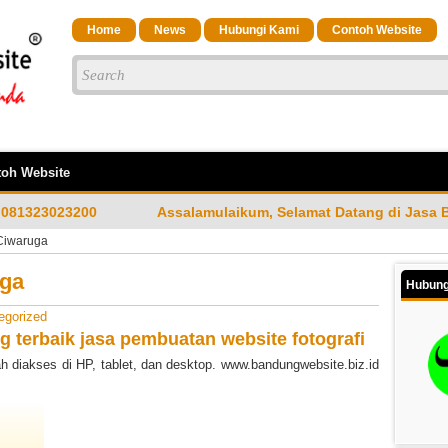
Home
News
Hubungi Kami
Contoh Website
oh Website
Assalamulaikum, Selamat Datang di Jasa Bandung Website Merup
 Ciwaruga
uga
Hubung
egorized
g terbaik
jasa pembuatan website fotografi
 diakses di HP, tablet, dan desktop. www.bandungwebsite.biz.id