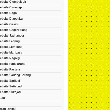
ebsite Ciumbuleuit
ebsite Ciwaruga
ebsite Dago
bsite Diaptiukur
ebsite Gasibu
ebsite Gegerkalong
ebsite Jatinangor
ebsite Ledeng
ebsite Lembang
ebsite Maribaya
ebsite Nagreg
ebsite Padalarang
ebsite Pasteur
ebsite Sadang Serang
bsite Sarijadi
bsite Setiabudi
ebsite Sukajadi
tan
ran Digital