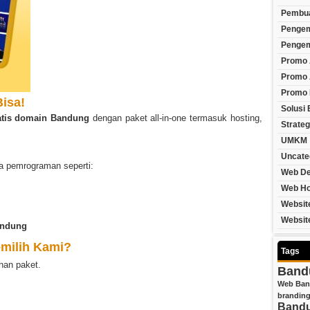
Pembua
Penge
Pengem
Promo 
Promo 
Promo
isa!
Solusi 
atis domain Bandung
dengan paket all-in-one termasuk hosting,
Strateg
UMKM
Uncate
a pemrograman seperti:
Web De
Web Ho
Websit
Websit
andung
milih Kami?
Tags
han paket.
Band
Web Ba
branding
Band