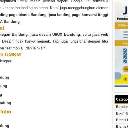
optimasi untuk mesin pencari seperti Google. Ini termasuk
rta kecepatan loading halaman. Kami juga menggabungkan elemen
ding page bisnis Bandung
,
jasa landing page konversi tinggi
WA Bandung
.
al
 elegan Bandung
,
jasa desain UI/UX Bandung
, serta
jasa web
Desain tidak hanya menarik, tapi juga fungsional dengan fitur
er testimonial, dan lain-lain.
dan UMKM
dengan:
ndung
dung
ng
Catego
andung
Bandun
folio
Bikin T
Bisnis 
ndung
Bisnis 