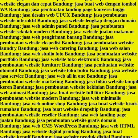
website elegan dan cepat Bandung; jasa buat web dengan tombol
WA Bandung; jasa pembuatan landing page konversi tinggi
Bandung; jasa desain web UI/UX Bandung; jasa pembuatan
website interaktif Bandung; jasa website lengkap dengan domain
Bandung; jasa web admin panel Bandung; jasa pembuatan
website sekolah modern Bandung; jasa website jualan makanan
Bandung; jasa web pengiriman barang Bandung; jasa
pembuatan website ekspedisi Bandung; jasa pembuatan website
laundry Bandung; jasa web catering Bandung; jasa web salon
Bandung; jasa web studio foto Bandung; jasa pembuatan website
portfolio Bandung; jasa website toko elektronik Bandung; jasa
pembuatan website furniture Bandung; jasa pembuatan website
otomotif Bandung; jasa website toko buku Bandung; jasa website
jasa service Bandung; jasa web all in one Bandung; jasa
pembuatan website marketing Bandung; jasa bikin website tampil
keren Bandung; jasa pembuatan website kekinian Bandung; jasa
web animasi Bandung; jasa buat website full fitur Bandung; jasa
pembuatan website modern Bandung; jasa web minimalis
Bandung; jasa web online shop Bandung; jasa buat website bisnis
rumahan Bandung; jasa buat website dropship Bandung; jasa
pembuatan website reseller Bandung; jasa web landing page
jualan Bandung; jasa pembuatan website gratis domain
Bandung; jasa web CMS WordPress Bandung; jasa web HTML
Bandung; jasa website digital printing Bandung; jasa buat
website kreatif Bandung; jasa website produk digital Bandung;