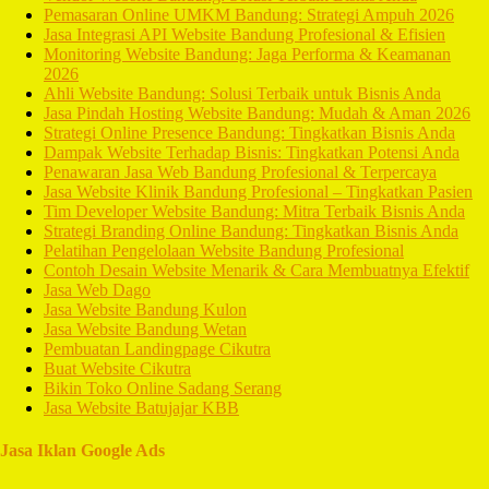
Pemasaran Online UMKM Bandung: Strategi Ampuh 2026
Jasa Integrasi API Website Bandung Profesional & Efisien
Monitoring Website Bandung: Jaga Performa & Keamanan
2026
Ahli Website Bandung: Solusi Terbaik untuk Bisnis Anda
Jasa Pindah Hosting Website Bandung: Mudah & Aman 2026
Strategi Online Presence Bandung: Tingkatkan Bisnis Anda
Dampak Website Terhadap Bisnis: Tingkatkan Potensi Anda
Penawaran Jasa Web Bandung Profesional & Terpercaya
Jasa Website Klinik Bandung Profesional – Tingkatkan Pasien
Tim Developer Website Bandung: Mitra Terbaik Bisnis Anda
Strategi Branding Online Bandung: Tingkatkan Bisnis Anda
Pelatihan Pengelolaan Website Bandung Profesional
Contoh Desain Website Menarik & Cara Membuatnya Efektif
Jasa Web Dago
Jasa Website Bandung Kulon
Jasa Website Bandung Wetan
Pembuatan Landingpage Cikutra
Buat Website Cikutra
Bikin Toko Online Sadang Serang
Jasa Website Batujajar KBB
Jasa Iklan Google Ads