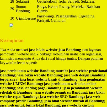
28
Sukasari
Gegerkalong, Isola, Sarijadi, Sukarasa
Sumur
Braga, Kebon Pisang, Merdeka, Babakan
29
Bandung
Ciamis
Pasirwangi, Pasanggrahan, Cigending,
30
Ujungberung
Pasirjati, Gumuruh
Kesimpulan
Jika Anda mencari
jasa bikin website jasa Bandung
atau layanan
pembuatan website untuk berbagai kebutuhan usaha dan organisasi,
kami siap membantu Anda dari awal hingga tuntas. Dengan puluhan
keyword relevan seperti:
jasa pembuatan website Bandung murah; jasa website profesional
Bandung; jasa bikin website Bandung; jasa web design Bandung
terpercaya; jasa buat website bisnis di Bandung; jasa pembuatan
website UMKM Bandung; jasa pembuatan web toko online
Bandung; jasa landing page Bandung; jasa pembuatan website
sekolah di Bandung; jasa website pesantren Bandung; jasa bikin
website cepat Bandung; jasa website SEO Bandung; jasa web
company profile Bandung; jasa buat website murah di Bandung;
jasa web untuk bisnis lokal Bandung; jasa website custom