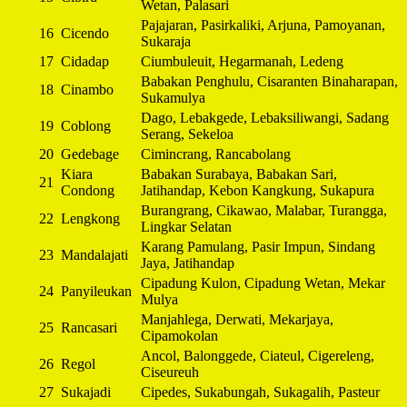
Wetan, Palasari
Pajajaran, Pasirkaliki, Arjuna, Pamoyanan,
16
Cicendo
Sukaraja
17
Cidadap
Ciumbuleuit, Hegarmanah, Ledeng
Babakan Penghulu, Cisaranten Binaharapan,
18
Cinambo
Sukamulya
Dago, Lebakgede, Lebaksiliwangi, Sadang
19
Coblong
Serang, Sekeloa
20
Gedebage
Cimincrang, Rancabolang
Kiara
Babakan Surabaya, Babakan Sari,
21
Condong
Jatihandap, Kebon Kangkung, Sukapura
Burangrang, Cikawao, Malabar, Turangga,
22
Lengkong
Lingkar Selatan
Karang Pamulang, Pasir Impun, Sindang
23
Mandalajati
Jaya, Jatihandap
Cipadung Kulon, Cipadung Wetan, Mekar
24
Panyileukan
Mulya
Manjahlega, Derwati, Mekarjaya,
25
Rancasari
Cipamokolan
Ancol, Balonggede, Ciateul, Cigereleng,
26
Regol
Ciseureuh
27
Sukajadi
Cipedes, Sukabungah, Sukagalih, Pasteur