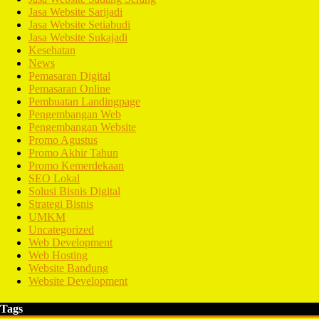
Jasa Website Sarijadi
Jasa Website Setiabudi
Jasa Website Sukajadi
Kesehatan
News
Pemasaran Digital
Pemasaran Online
Pembuatan Landingpage
Pengembangan Web
Pengembangan Website
Promo Agustus
Promo Akhir Tahun
Promo Kemerdekaan
SEO Lokal
Solusi Bisnis Digital
Strategi Bisnis
UMKM
Uncategorized
Web Development
Web Hosting
Website Bandung
Website Development
Tags