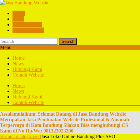
Home
News
Hubungi Kami
Contoh Website
Search
Menu
Home
News
Hubungi Kami
Contoh Website
Home
News
Hubungi Kami
Contoh Website
Assalamulaikum, Selamat Datang di Jasa Bandung Website
Merupakan Jasa Pembuatan Website Profesional & Amanah
Terpercaya di Kota Bandung Silakan Bisa menghubungi CS
Kami di No Hp/Wa: 081323023200
Home
Uncategorized
Jasa Toko Online Bandung Plus SEO