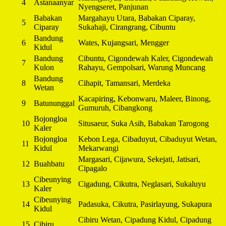
4
Astanaanyar
Nyengseret, Panjunan
Babakan
Margahayu Utara, Babakan Ciparay,
5
Ciparay
Sukahaji, Cirangrang, Cibuntu
Bandung
6
Wates, Kujangsari, Mengger
Kidul
Bandung
Cibuntu, Cigondewah Kaler, Cigondewah
7
Kulon
Rahayu, Gempolsari, Warung Muncang
Bandung
8
Cihapit, Tamansari, Merdeka
Wetan
Kacapiring, Kebonwaru, Maleer, Binong,
9
Batununggal
Gumuruh, Cibangkong
Bojongloa
10
Situsaeur, Suka Asih, Babakan Tarogong
Kaler
Bojongloa
Kebon Lega, Cibaduyut, Cibaduyut Wetan,
11
Kidul
Mekarwangi
Margasari, Cijawura, Sekejati, Jatisari,
12
Buahbatu
Cipagalo
Cibeunying
13
Cigadung, Cikutra, Neglasari, Sukaluyu
Kaler
Cibeunying
14
Padasuka, Cikutra, Pasirlayung, Sukapura
Kidul
Cibiru Wetan, Cipadung Kidul, Cipadung
15
Cibiru