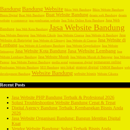
Bandung
Bandung Website
Bikin Web Bandung
Bikin Website Bandung
Buat Website Bandung
Bisnis Digital
Buat Web Bandung
desain web Bandung
desain
Jasa Web
website
e-commerce
jasa pembuatan website
Jasa Toko Online Kota Bandung
Jasa Website Bandung
Bandung
Jasa Web Kota Bandung
Jasa
Jasa Website Batujajar
Jasa Website Cikole
Jasa Website Cisarua
Jasa Website di Bandung
Jasa Website di
Website di Batujajar
Jasa Website di Cileunyi
Jasa Website di Cisarua
Lembang
Jasa Website di Lembang Bandung
Jasa Website Gegerkalong
Jasa Website
Jasa Website Lembang
Jasa Website Kota Bandung
Jatinangor
Jasa
Jasa Website Murah
Website Lembang Bandung
Jasa Website Murah di Batujajar
Jasa Website
pemasaran online
Pasteur
Jasa Website Pasteur Bandung
media sosial
pemasaran digital
seo lokal
strategi digital
Pembuatan Website Bandung
SEO Bandung
UMKM Bandung
web
Website Bandung
website bisnis
development Bandung
Website Cikutra
Recent Posts
Jasa Website PHP Bandung Terbaik & Profesional 2026
Solusi Troubleshooting Website Bandung Cepat & Tepat
Digital Agency Bandung Terbaik: Kembangkan Bisnis Anda
2026
Jasa Website Organisasi Bandung: Bangun Identitas Digital
Kuat
Vendor Website Bandung: Solusi Terbaik Bisnis Anda