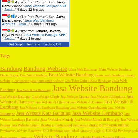
A visitor from
Pamanukan, Jawa
Barat
viewed "
Jasa Website Batujajar KBB
- Jasa…
"
5 days 12 hrs ago
A visitor from
Pamanukan, Jawa
Barat
viewed "
Jasa Web Bandung
Archives - Jasa…
"
6 days 3 hrs ago
A visitor from
Jakarta, Jakarta
Raya
viewed "
Jasa Website Batujajar KBB
- Jasa…
"
7 days 1 hr ago
Get Script
Real Time
Tracking ON
Tags
Bandung
Bandung Website
Bikin Web Bandung
Bikin Website Bandung
Buat Website Bandung
Bisnis Digital
Buat Web Bandung
desain web Bandung
desain
Jasa Web
website
e-commerce
jasa pembuatan website
Jasa Toko Online Kota Bandung
Jasa Website Bandung
Bandung
Jasa Web Kota Bandung
Jasa
Jasa Website Batujajar
Jasa Website Cikole
Jasa Website Cisarua
Jasa Website di Bandung
Jasa Website di
Website di Batujajar
Jasa Website di Cileunyi
Jasa Website di Cisarua
Lembang
Jasa Website di Lembang Bandung
Jasa Website Gegerkalong
Jasa Website
Jasa Website Lembang
Jasa Website Kota Bandung
Jatinangor
Jasa
Jasa Website Murah
Website Lembang Bandung
Jasa Website Murah di Batujajar
Jasa Website
pemasaran online
Pasteur
Jasa Website Pasteur Bandung
media sosial
pemasaran digital
seo lokal
strategi digital
Pembuatan Website Bandung
SEO Bandung
UMKM Bandung
web
Website Bandung
website bisnis
development Bandung
Website Cikutra